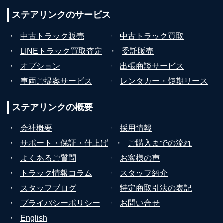
ステアリンクの
サービス
・
中古トラック販売
・
中古トラック買取
・
LINEトラック買取査定
・
委託販売
・
オプション
・
出張商談サービス
・
車両ご提案サービス
・
レンタカー・短期リース
ステアリンクの
概要
・
会社概要
・
採用情報
・
サポート・保証・仕上げ
・
ご購入までの流れ
・
よくあるご質問
・
お客様の声
・
トラック情報コラム
・
スタッフ紹介
・
スタッフブログ
・
特定商取引法の表記
・
プライバシーポリシー
・
お問い合せ
・
English