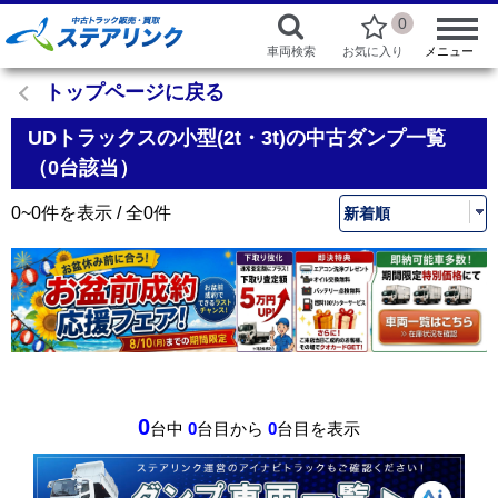
0
車両検索
お気に入り
メニュー
トップページに戻る
UDトラックスの小型(2t・3t)の中古ダンプ一覧
（0台該当）
0~0件を表示 / 全0件
0
台中
0
台目から
0
台目を表示