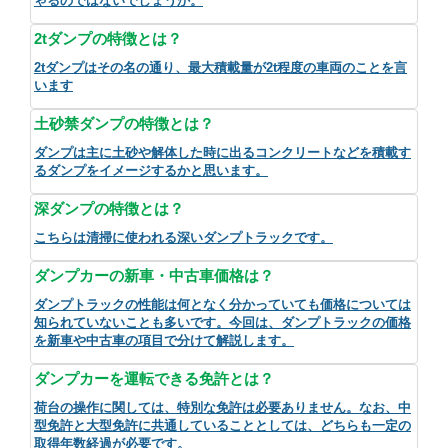
ゃるのではないでしょうか。
2tダンプの特徴とは？
2tダンプはその名の通り、最大積載量が2t程度の車両のことを言
います
土砂禁ダンプの特徴とは？
ダンプは主に土砂や解体した時に出るコンクリートなどを積載す
るダンプをイメージするかと思います。
深ダンプの特徴とは？
こちらは清掃に使われる深いダンプトラックです。
ダンプカーの新車・中古車価格は？
ダンプトラックの性能は何となく分かっていても価格については
知られていないことも多いです。今回は、ダンプトラックの価格
を新車や中古車の項目で分けて解説します。
ダンプカーを運転できる免許とは？
荷台の操作に関しては、特別な免許は必要ありません。なお、中
型免許と大型免許に共通していることとしては、どちらも一定の
取得年数経過が必要です。