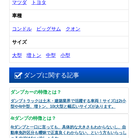
マツダ
トヨタ
車種
コンドル
ビッグサム
クオン
サイズ
大型
増トン
中型
小型
ダンプに関する記事
ダンプカーの特徴とは？
ダンプトラックは土木・建築業界で活躍する車両！サイズは2t小
型や4t中型、増トン、10t大型と幅広いサイズがあります。
4tダンプの特徴とは？
4tダンプと一口に言っても、具体的な大きさもわからないし、自
動車免許区分も曖昧で正直良くわからない、という方もいらっし