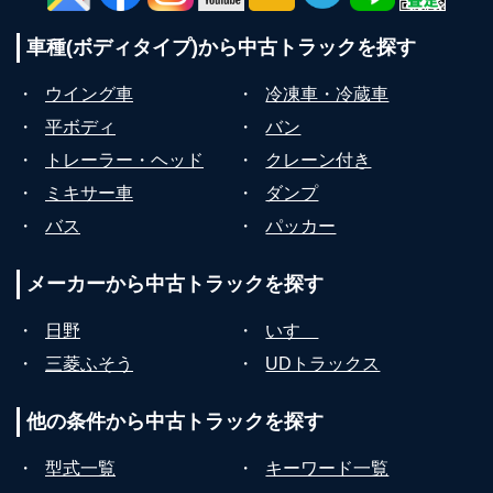
車種(ボディタイプ)から
中古トラックを探す
・
ウイング車
・
冷凍車・冷蔵車
・
平ボディ
・
バン
・
トレーラー・ヘッド
・
クレーン付き
・
ミキサー車
・
ダンプ
・
バス
・
パッカー
メーカーから
中古トラックを探す
・
日野
・
いすゞ
・
三菱ふそう
・
UDトラックス
他の条件から
中古トラックを探す
・
型式一覧
・
キーワード一覧