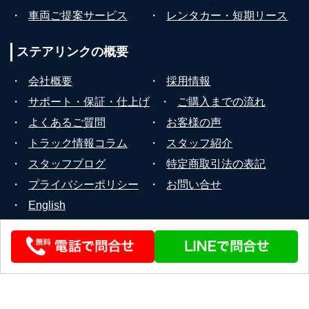
・
車両ご提案サービス
・
レンタカー・短期リース
ステアリンクの
概要
・
会社概要
・
採用情報
・
サポート・保証・仕上げ
・
ご購入までの流れ
・
よくあるご質問
・
お客様の声
・
トラック情報コラム
・
スタッフ紹介
・
スタッフブログ
・
特定商取引法の表記
・
プライバシーポリシー
・
お問い合せ
・
English
© 2026 STEERLINK Co.,Ltd