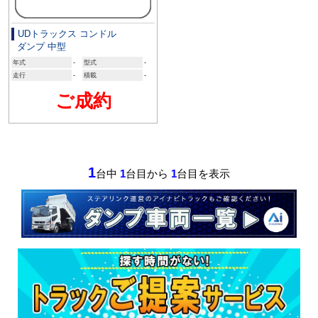
UDトラックス コンドル
ダンプ 中型
年式
-
型式
-
走行
-
積載
-
ご成約
1
台中
1
台目から
1
台目を表示