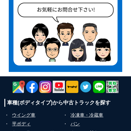
車種(ボディタイプ)から
中古トラックを探す
・
ウイング車
・
冷凍車・冷蔵車
・
平ボディ
・
バン