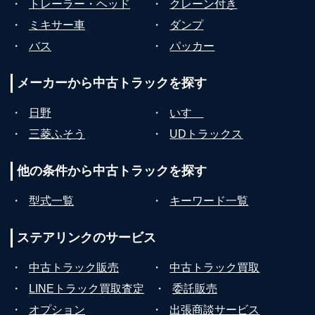
・
トレーラー・ヘッド
・
クレーン付き
・
ミキサー車
・
ダンプ
・
バス
・
パッカー
メーカーから
中古トラックを探す
・
日野
・
いすゞ
・
三菱ふそう
・
UDトラックス
他の条件から
中古トラックを探す
・
型式一覧
・
キーワード一覧
ステアリンクの
サービス
・
中古トラック販売
・
中古トラック買取
・
LINEトラック買取査定
・
委託販売
・
オプション
・
出張商談サービス