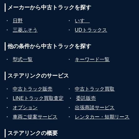
メーカーから
中古トラックを探す
・
日野
・
いすゞ
・
三菱ふそう
・
UDトラックス
他の条件から
中古トラックを探す
・
型式一覧
・
キーワード一覧
ステアリンクの
サービス
・
中古トラック販売
・
中古トラック買取
・
LINEトラック買取査定
・
委託販売
・
オプション
・
出張商談サービス
・
車両ご提案サービス
・
レンタカー・短期リース
ステアリンクの
概要