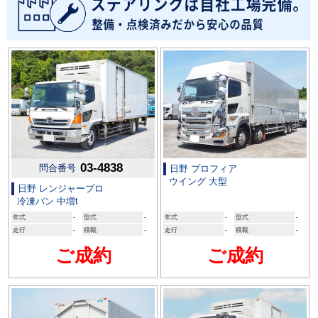
03-4838
問合番号
日野 プロフィア
ウイング 大型
日野 レンジャープロ
冷凍バン 中増t
年式
-
型式
-
年式
-
型式
-
走行
-
積載
-
走行
-
積載
-
ご成約
ご成約