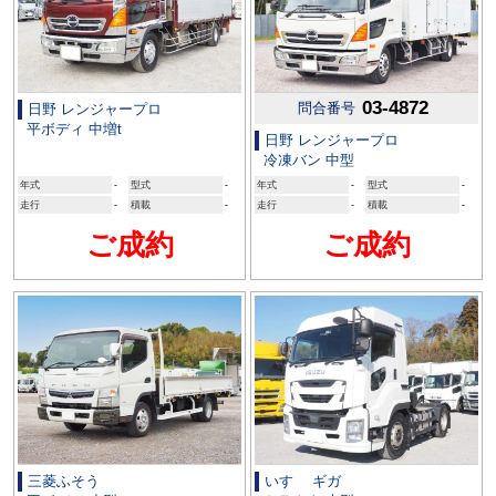
03-4872
問合番号
日野 レンジャープロ
平ボディ 中増t
日野 レンジャープロ
冷凍バン 中型
年式
-
型式
-
年式
-
型式
-
走行
-
積載
-
走行
-
積載
-
ご成約
ご成約
三菱ふそう
いすゞ ギガ