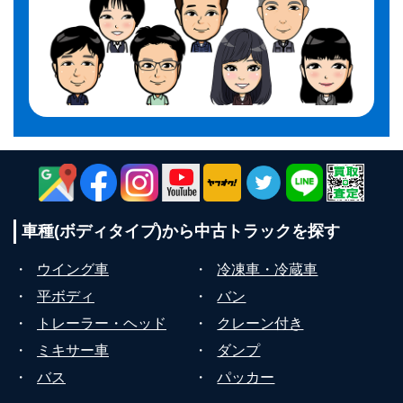
車種(ボディタイプ)から
中古トラックを探す
・
ウイング車
・
冷凍車・冷蔵車
・
平ボディ
・
バン
・
トレーラー・ヘッド
・
クレーン付き
・
ミキサー車
・
ダンプ
・
バス
・
パッカー