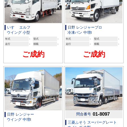
いすゞ エルフ
日野 レンジャープロ
ウイング 小型
冷凍バン 中増t
年式
-
型式
-
年式
-
型式
-
走行
-
積載
-
走行
-
積載
-
ご成約
ご成約
01-8097
問合番号
日野 レンジャー
ウイング 中増t
三菱ふそう スーパーグレート