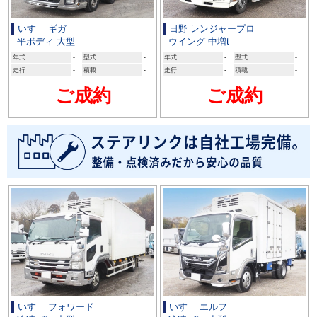
いすゞ ギガ
日野 レンジャープロ
平ボディ 大型
ウイング 中増t
年式
-
型式
-
年式
-
型式
-
走行
-
積載
-
走行
-
積載
-
ご成約
ご成約
いすゞ フォワード
いすゞ エルフ