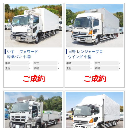
いすゞ フォワード
日野 レンジャープロ
冷凍バン 中増t
ウイング 中型
年式
-
型式
-
年式
-
型式
-
走行
-
積載
-
走行
-
積載
-
ご成約
ご成約