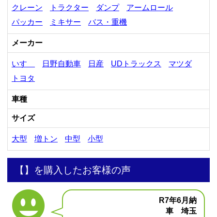
クレーン
トラクター
ダンプ
アームロール
パッカー
ミキサー
バス・重機
メーカー
いすゞ
日野自動車
日産
UDトラックス
マツダ
トヨタ
車種
サイズ
大型
増トン
中型
小型
【】を購入したお客様の声
R7年6月納
車 埼玉