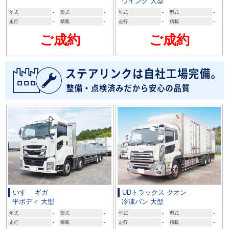
ウイング 大型
年式
-
型式
-
年式
-
型式
-
走行
-
積載
-
走行
-
積載
-
ご成約
ご成約
いすゞ ギガ
UDトラックス クオン
平ボディ 大型
冷凍バン 大型
年式
-
型式
-
年式
-
型式
-
走行
-
積載
-
走行
-
積載
-