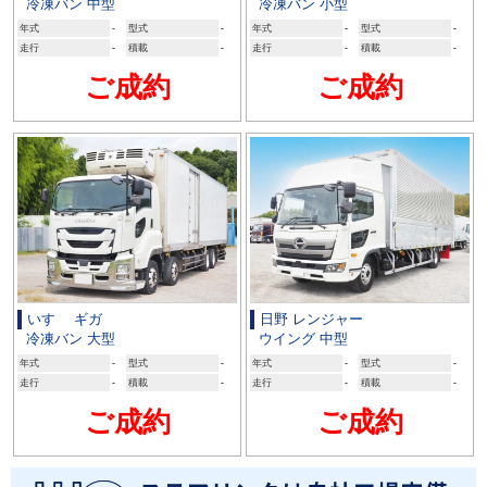
冷凍バン 中型
冷凍バン 小型
年式
-
型式
-
年式
-
型式
-
走行
-
積載
-
走行
-
積載
-
ご成約
ご成約
いすゞ ギガ
日野 レンジャー
冷凍バン 大型
ウイング 中型
年式
-
型式
-
年式
-
型式
-
走行
-
積載
-
走行
-
積載
-
ご成約
ご成約