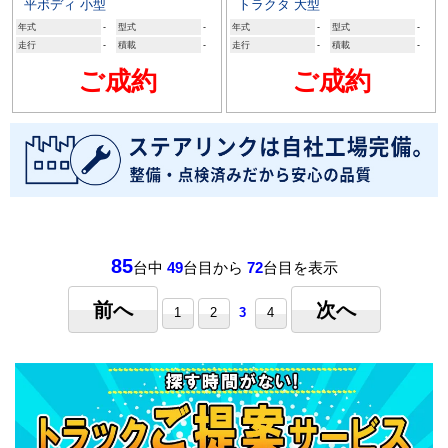
平ボディ 小型
トラクタ 大型
年式
-
型式
-
年式
-
型式
-
走行
-
積載
-
走行
-
積載
-
ご成約
ご成約
85
台中
49
台目から
72
台目を表示
前へ
次へ
1
2
3
4