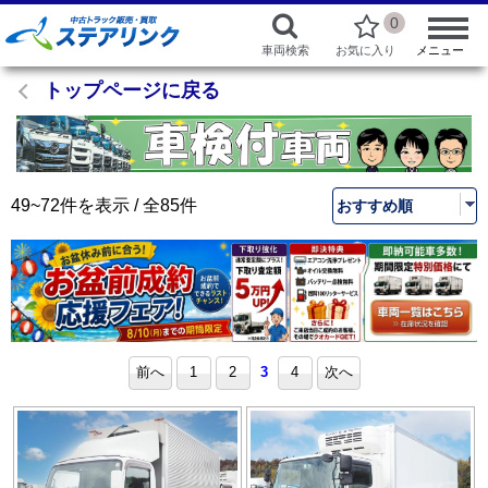
0
車両検索
お気に入り
メニュー
トップページに戻る
49~72件を表示 / 全85件
前へ
1
2
3
4
次へ