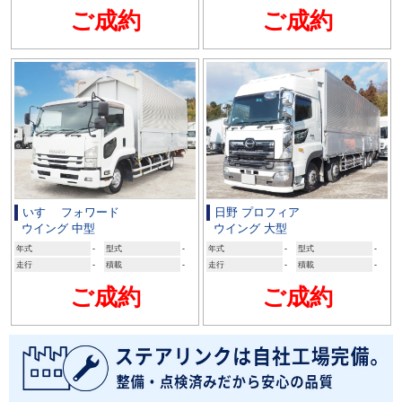
ご成約
ご成約
いすゞ フォワード
日野 プロフィア
ウイング 中型
ウイング 大型
年式
-
型式
-
年式
-
型式
-
走行
-
積載
-
走行
-
積載
-
ご成約
ご成約