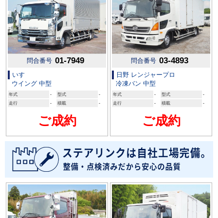
01-7949
03-4893
問合番号
問合番号
いすゞ
日野 レンジャープロ
ウイング 中型
冷凍バン 中型
年式
-
型式
-
年式
-
型式
-
走行
-
積載
-
走行
-
積載
-
ご成約
ご成約