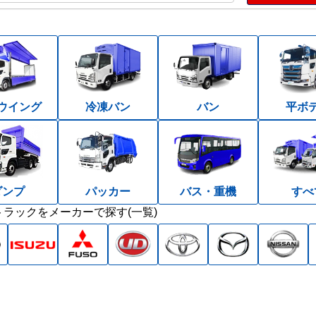
ウイング
冷凍バン
バン
平ボ
ダンプ
パッカー
バス・重機
すべ
ラックをメーカーで探す(一覧)