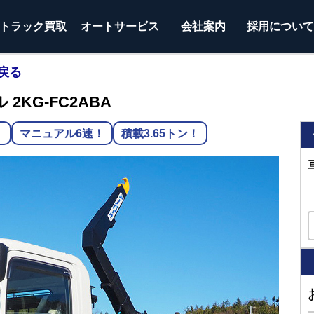
トラック
買取
オートサービス
会社案内
採用につい
戻る
2KG-FC2ABA
！
マニュアル6速！
積載3.65トン！