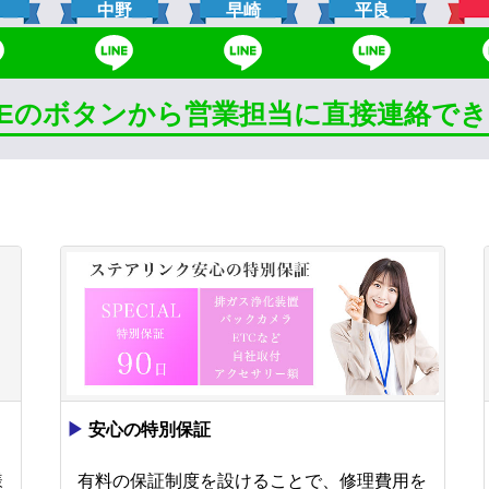
口
中野
早崎
平良
INEのボタンから営業担当に直接連絡で
▶
安心の特別保証
様
有料の保証制度を設けることで、修理費用を