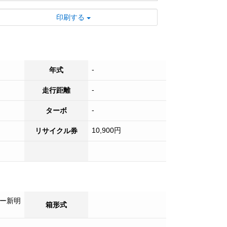
印刷する
-
年式
-
走行距離
-
ターボ
10,900円
リサイクル券
ー新明
箱形式