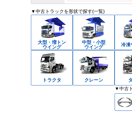
▼中古トラックを形状で探す(一覧)
大型・増トン
中型・小型
冷凍
ウイング
ウイング
トラクタ
クレーン
▼中古ト