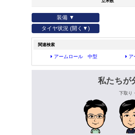
立米数
装備 ▼
タイヤ状況 (開く▼)
関連検索
アームロール 中型
ア
私たちが
下取り