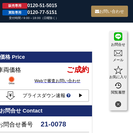
0120-51-5015
販売専用
て
お問い合わせ
0120-77-5151
買取専用
受付時間 / 9:00～18:00（日曜除く）
お問合せ
価格
Price
メール
ご成約
車両価格
お気に入り
Webで審査お問い合わせ
閲覧履歴
プライスダウン速報
▶
お問合せ
Contact
21-0078
お問合せ番号