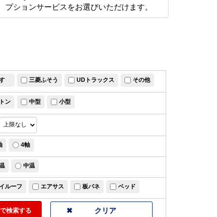
プションサービスをお選びいただけます。
すゞ
三菱ふそう
UDトラックス
その他
トン
中型
小型
軸
4軸
温
中温
イルーフ
エアサス
板バネ
ベッド
で検索する