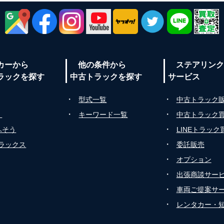
カーから
他の条件から
ステアリンク
ラックを探す
中古トラックを探す
サービス
・
・
型式一覧
中古トラック
・
・
ゞ
キーワード一覧
中古トラック
・
ふそう
LINEトラック
・
トラックス
委託販売
・
オプション
・
出張商談サー
・
車両ご提案サ
・
レンタカー・