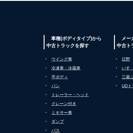
車種(ボディタイプ)から
メー
中古トラックを探す
中古ト
・
・
ウイング車
日野
・
・
冷凍車・冷蔵車
いす
・
・
平ボディ
三菱
・
・
バン
UD
・
トレーラー・ヘッド
・
クレーン付き
・
ミキサー車
・
ダンプ
・
バス