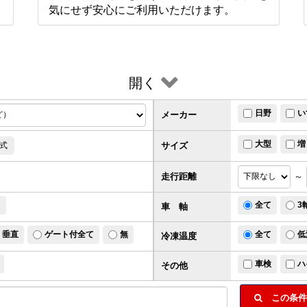
。
気にせず安心にご利用いただけます。
開く
日野
い
メーカー
大型
増
サイズ
式
走行距離
～
ド
全て
3
車 軸
垂直
ゲート付全て
無
全て
低
冷凍温度
車検
ハ
その他
この条件