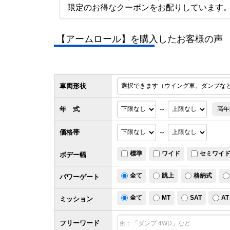
限定のお得なクーポンをお配りしています
【アームロール】を購入したお客様の声
車両形状
年 式
～
高年
価格帯
～
標準
ワイド
セミワイ
ボデー幅
全て
跳上
格納式
パワー
ゲート
全て
MT
SAT
AT
ミッション
フリーワード