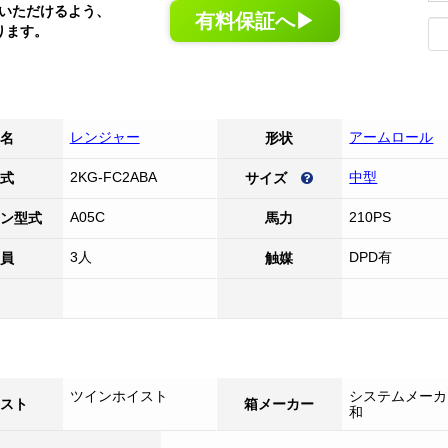
いただけるよう、
有料保証へ▶
ります。
レンジャー
アームロール
名
形状
2KG-FC2ABA
中型
式
サイズ
A05C
210PS
ン型式
馬力
3人
DPD有
員
触媒
ツインホイスト
システムメーカ
スト
箱メーカー
和