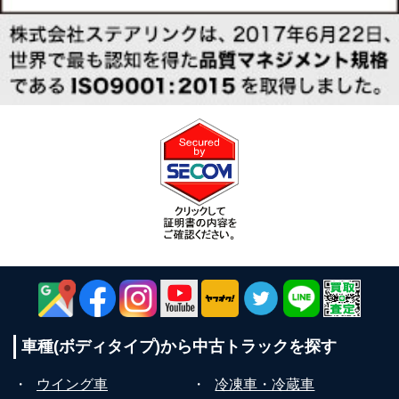
車種(ボディタイプ)から
中古トラックを探す
・
ウイング車
・
冷凍車・冷蔵車