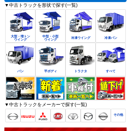
▼中古トラックを形状で探す(一覧)
大型・増トン
中型・小型
冷凍ウイング
冷凍バン
ウイング
ウイング
バン
平ボディ
トラクタ
すべて
▼中古トラックをメーカーで探す(一覧)
その他