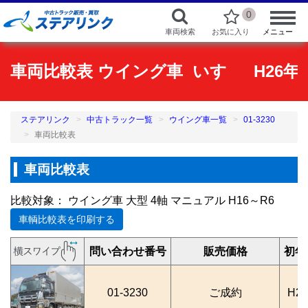
0
車両検索
お気に入り
メニュー
車両比較表 ウイング車 いすゞ H26年3月
ステアリンク
中古トラック一覧
ウイング車一覧
01-3230
車両比較表
車両比較表
比較対象： ウイング車 大型 4軸 マニュアル H16～R6
車輌比較表を印刷する
問い合わせ番号
販売価格
初年
01-3230
ご成約
H2