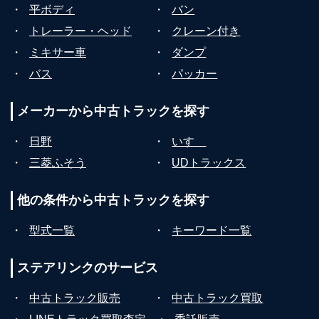
・
平ボディ
・
バン
・
トレーラー・ヘッド
・
クレーン付き
・
ミキサー車
・
ダンプ
・
バス
・
パッカー
メーカーから
中古トラックを探す
・
日野
・
いすゞ
・
三菱ふそう
・
UDトラックス
他の条件から
中古トラックを探す
・
型式一覧
・
キーワード一覧
ステアリンクの
サービス
・
中古トラック販売
・
中古トラック買取