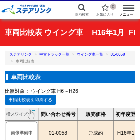
0
車両検索
お気に入り
メニュー
車両比較表 ウイング車 H16年1月 FK6
ステアリンク
中古トラック一覧
ウイング車一覧
01-0058
車両比較表
車両比較表
比較対象： ウイング車 H6～H26
車輌比較表を印刷する
問い合わせ番号
販売価格
初年度登
01-0058
ご成約
H16年1月