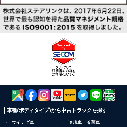
車種(ボディタイプ)から
中古トラックを探す
・
ウイング車
・
冷凍車・冷蔵車