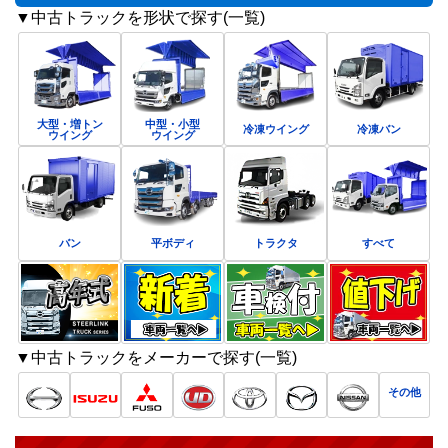
▼中古トラックを形状で探す(一覧)
大型・増トン
中型・小型
冷凍ウイング
冷凍バン
ウイング
ウイング
バン
平ボディ
トラクタ
すべて
▼中古トラックをメーカーで探す(一覧)
その他