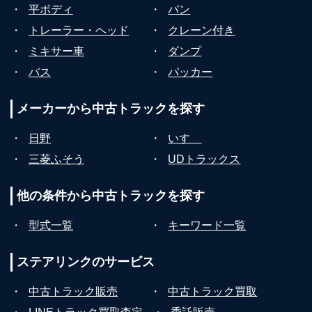
・
平ボディ
・
バン
・
トレーラー・ヘッド
・
クレーン付き
・
ミキサー車
・
ダンプ
・
バス
・
パッカー
メーカーから
中古トラックを探す
・
日野
・
いすゞ
・
三菱ふそう
・
UDトラックス
他の条件から
中古トラックを探す
・
型式一覧
・
キーワード一覧
ステアリンクの
サービス
・
中古トラック販売
・
中古トラック買取