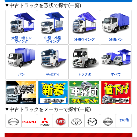
▼中古トラックを形状で探す(一覧)
大型・増トン
中型・小型
冷凍ウイング
冷凍バン
ウイング
ウイング
バン
平ボディ
トラクタ
すべて
▼中古トラックをメーカーで探す(一覧)
その他