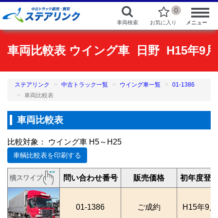
0
車両検索
お気に入り
メニュー
車両比較表 ウイング車 日野 H15年9月 K
ステアリンク
中古トラック一覧
ウイング車一覧
01-1386
車両比較表
車両比較表
比較対象： ウイング車 H5～H25
車輌比較表を印刷する
問い合わせ番号
販売価格
初年度登
01-1386
ご成約
H15年9月