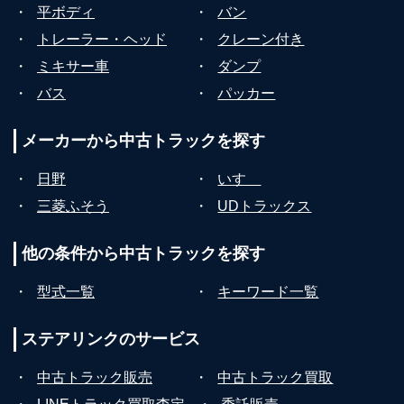
・
平ボディ
・
バン
・
トレーラー・ヘッド
・
クレーン付き
・
ミキサー車
・
ダンプ
・
バス
・
パッカー
メーカーから
中古トラックを探す
・
日野
・
いすゞ
・
三菱ふそう
・
UDトラックス
他の条件から
中古トラックを探す
・
型式一覧
・
キーワード一覧
ステアリンクの
サービス
・
中古トラック販売
・
中古トラック買取