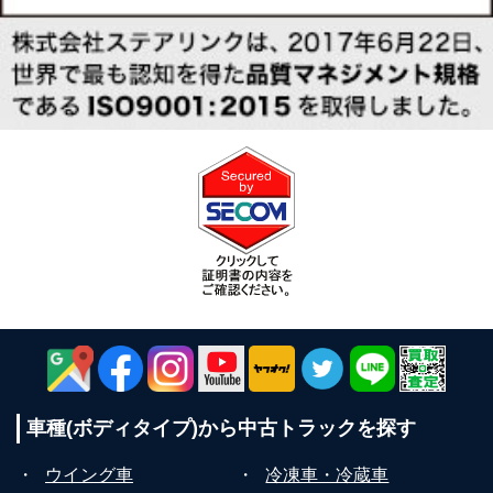
車種(ボディタイプ)から
中古トラックを探す
・
ウイング車
・
冷凍車・冷蔵車