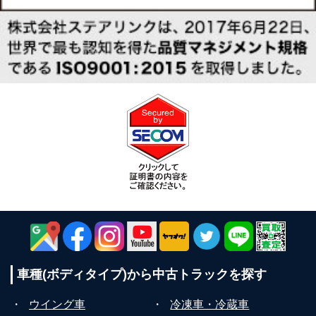
車種(ボディタイプ)から
中古トラックを探す
・
ウイング車
・
冷凍車・冷蔵車