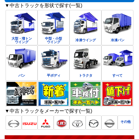
▼中古トラックを形状で探す(一覧)
大型・増トン
中型・小型
冷凍ウイング
冷凍バン
ウイング
ウイング
バン
平ボディ
トラクタ
すべて
▼中古トラックをメーカーで探す(一覧)
その他