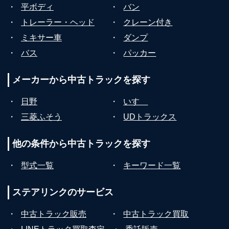
・
平ボディ
・
バン
・
トレーラー・ヘッド
・
クレーン付き
・
ミキサー車
・
ダンプ
・
バス
・
パッカー
メーカーから
中古トラックを探す
・
日野
・
いすゞ
・
三菱ふそう
・
UDトラックス
他の条件から
中古トラックを探す
・
型式一覧
・
キーワード一覧
ステアリンクの
サービス
・
中古トラック販売
・
中古トラック買取