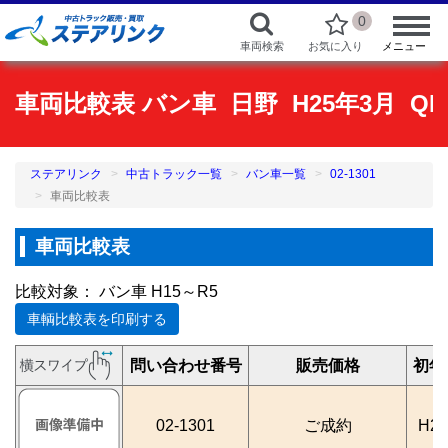
0
車両検索
お気に入り
メニュー
車両比較表 バン車 日野 H25年3月 QKG
ステアリンク
中古トラック一覧
バン車一覧
02-1301
車両比較表
車両比較表
比較対象： バン車 H15～R5
車輌比較表を印刷する
問い合わせ番号
販売価格
初年
02-1301
ご成約
H2