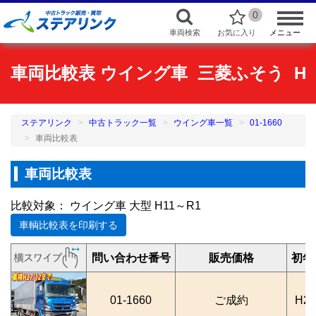
0
車両検索
お気に入り
メニュー
車両比較表 ウイング車 三菱ふそう H21年
ステアリンク
中古トラック一覧
ウイング車一覧
01-1660
車両比較表
車両比較表
比較対象： ウイング車 大型 H11～R1
車輌比較表を印刷する
問い合わせ番号
販売価格
初年
01-1660
ご成約
H2