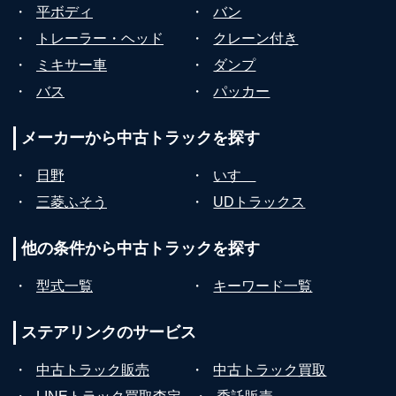
・
平ボディ
・
バン
・
トレーラー・ヘッド
・
クレーン付き
・
ミキサー車
・
ダンプ
・
バス
・
パッカー
メーカーから
中古トラックを探す
・
日野
・
いすゞ
・
三菱ふそう
・
UDトラックス
他の条件から
中古トラックを探す
・
型式一覧
・
キーワード一覧
ステアリンクの
サービス
・
中古トラック販売
・
中古トラック買取