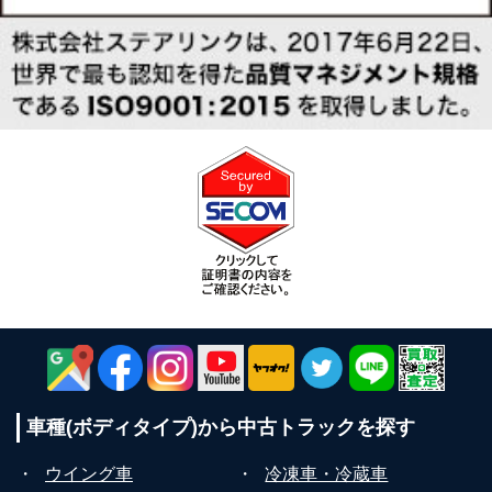
車種(ボディタイプ)から
中古トラックを探す
・
ウイング車
・
冷凍車・冷蔵車