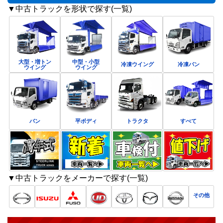
▼中古トラックを形状で探す(一覧)
大型・増トン
中型・小型
冷凍ウイング
冷凍バン
ウイング
ウイング
バン
平ボディ
トラクタ
すべて
▼中古トラックをメーカーで探す(一覧)
その他