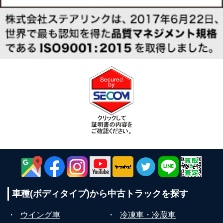
車種(ボディタイプ)から
中古トラックを探す
・
ウイング車
・
冷凍車・冷蔵車