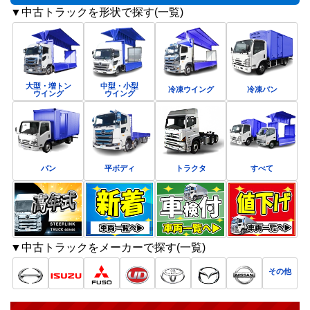
▼中古トラックを形状で探す(一覧)
大型・増トン
中型・小型
冷凍ウイング
冷凍バン
ウイング
ウイング
バン
平ボディ
トラクタ
すべて
▼中古トラックをメーカーで探す(一覧)
その他