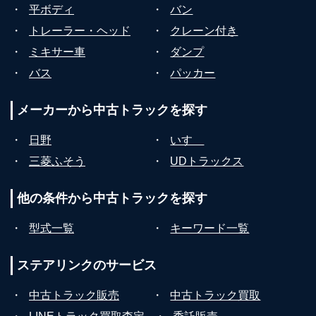
・
平ボディ
・
バン
・
トレーラー・ヘッド
・
クレーン付き
・
ミキサー車
・
ダンプ
・
バス
・
パッカー
メーカーから
中古トラックを探す
・
日野
・
いすゞ
・
三菱ふそう
・
UDトラックス
他の条件から
中古トラックを探す
・
型式一覧
・
キーワード一覧
ステアリンクの
サービス
・
中古トラック販売
・
中古トラック買取