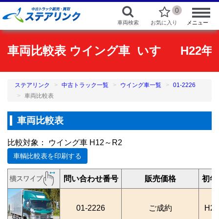
0
車両検索
お気に入り
メニュー
車両比較表 ウイング車 いすゞ H22年7月 
ステアリンク
中古トラック一覧
ウイング車一覧
01-2226
車両比較表
車両比較表
比較対象： ウイング車 H12～R2
車輌比較表を印刷する
問い合わせ番号
販売価格
初年
01-2226
ご成約
H2