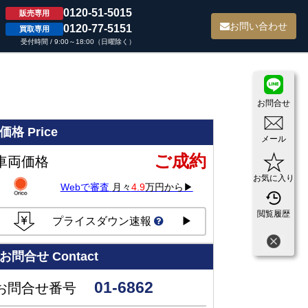
0120-51-5015
販売専用
て
お問い合わせ
0120-77-5151
買取専用
受付時間 / 9:00～18:00（日曜除く）
お問合せ
価格
Price
メール
ご成約
車両価格
お気に入り
Webで審査
月々
4.9
万円から▶
閲覧履歴
プライスダウン速報
▶
お問合せ
Contact
01-6862
お問合せ番号