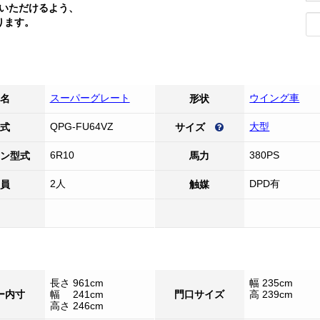
いただけるよう、
ります。
スーパーグレート
ウイング車
名
形状
QPG-FU64VZ
大型
式
サイズ
6R10
380PS
ン型式
馬力
2人
DPD有
員
触媒
長さ 961cm
幅 235cm
ー内寸
幅 241cm
門口サイズ
高 239cm
高さ 246cm