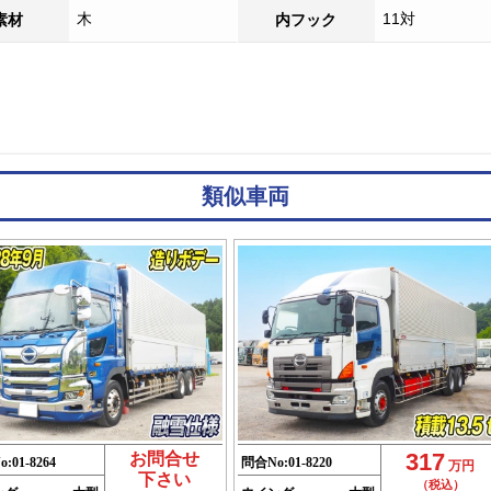
木
11対
素材
内フック
類似車両
317
お問合せ
o:
01-8264
問合No:
01-8220
万円
下さい
（税込）