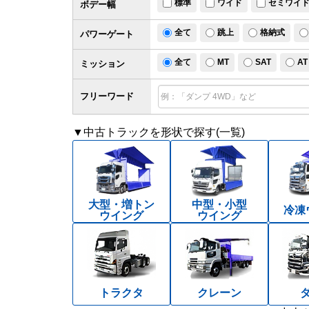
標準
ワイド
セミワイ
ボデー幅
全て
跳上
格納式
パワー
ゲート
全て
MT
SAT
AT
ミッション
フリーワード
▼中古トラックを形状で探す(一覧)
大型・増トン
中型・小型
冷凍
ウイング
ウイング
トラクタ
クレーン