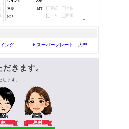
ウイング
大型
検
保証
車検
三菱
MT
画
ＰＧ
動画
H27
-
ウイング
スーパーグレート 大型
ただきます。
たします。
林
島村