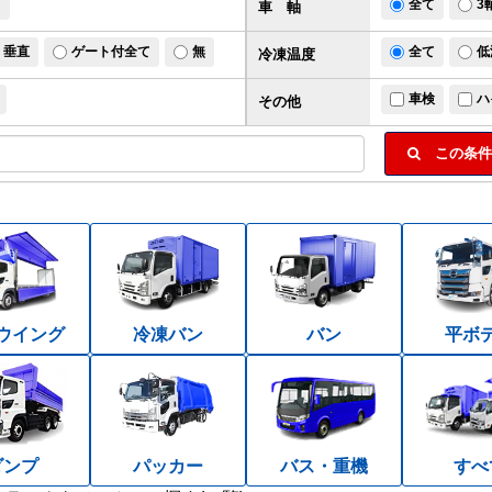
ド
全て
3
車 軸
垂直
ゲート付全て
無
全て
低
冷凍温度
車検
ハ
その他
この条件
ウイング
冷凍バン
バン
平ボ
ダンプ
パッカー
バス・重機
すべ