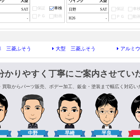
ング
大型
ウイング
大型
保証
車検
保証
車
SAT
日野
SAT
ＰＧ
動画
ＰＧ
動
-
H26
-
車 三菱ふそう
大型 三菱ふそう
アルミ
分かりやすく丁寧にご案内させてい
・買取からパーツ販売、ボデー加工、鈑金・塗装まで幅広く対応い
口
中野
早崎
平良