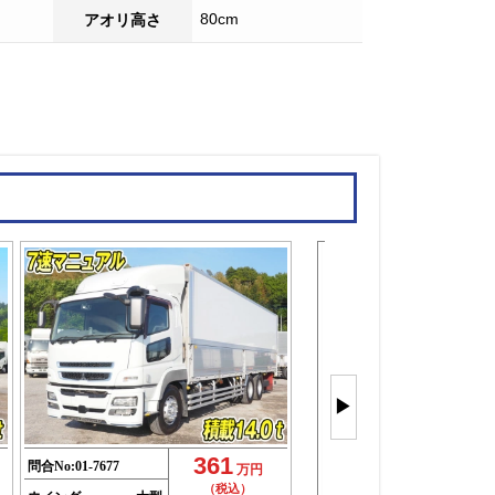
80cm
アオリ高さ
大型ウイン
を
▶
もっと見
(63件)
361
問合No:
01-7677
万円
（税込）