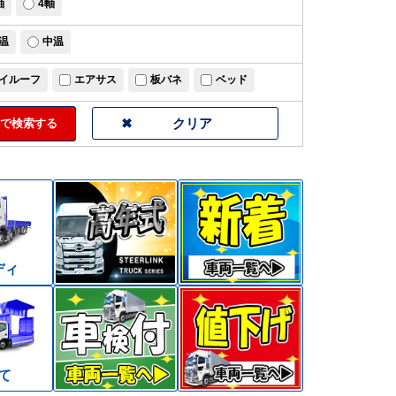
軸
4軸
温
中温
イルーフ
エアサス
板バネ
ベッド
で検索する
ディ
て