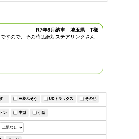
R7年6月納車 埼玉県 T様
定ですので、その時は絶対ステアリンクさん
すゞ
三菱ふそう
UDトラックス
その他
トン
中型
小型