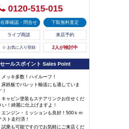
0120-515-015
在庫確認・問合せ
下取無料査定
ライブ商談
来店予約
☆ お気に入り登録
2人が検討中
セールスポイント
Sales Point
■ メッキ多数！ハイルーフ！
■ 床鉄板でパレット輸送にも適していま
す！
■ キャビン塗装もステアリンクお任せくだ
さい！綺麗に仕上げますよ！
■ エンジン・ミッションも良好！500ｋｍ
テスト走行済！
■ 試乗も可能ですのでお気軽にご来店くだ