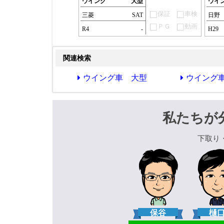
ウイング
大型
ウイ
保証
車検
三菱
SAT
日野
ＰＧ
動画
R4
-
H29
関連検索
ウイング車 大型
ウイング
私たちが
下取り
保谷
樋