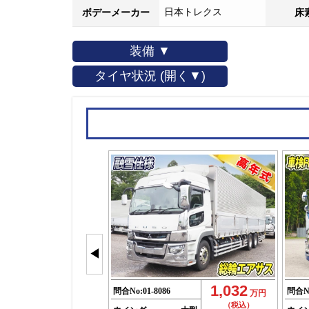
日本トレクス
ボデーメーカー
床
装備 ▼
タイヤ状況 (開く▼)
◀
1,032
問合No:
01-8086
問合N
万円
（税込）