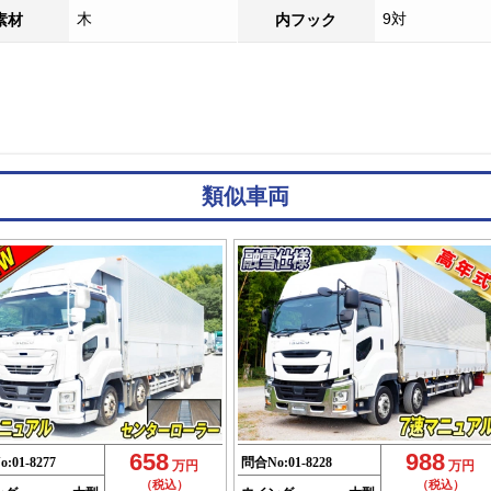
木
9対
素材
内フック
類似車両
658
988
o:
01-8277
問合No:
01-8228
万円
万円
（税込）
（税込）