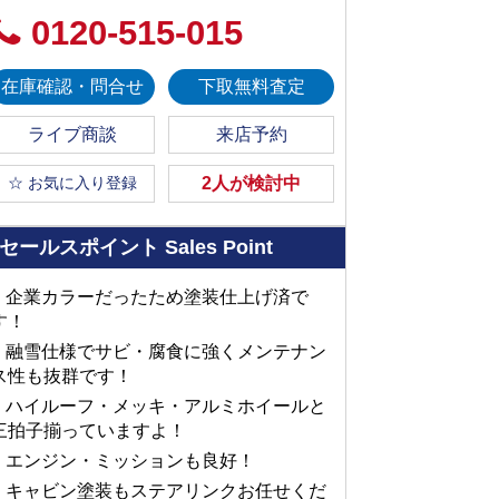
0120-515-015
在庫確認・問合せ
下取無料査定
ライブ商談
来店予約
☆ お気に入り登録
2人が検討中
セールスポイント
Sales Point
■ 企業カラーだったため塗装仕上げ済で
す！
■ 融雪仕様でサビ・腐食に強くメンテナン
ス性も抜群です！
■ ハイルーフ・メッキ・アルミホイールと
三拍子揃っていますよ！
■ エンジン・ミッションも良好！
■ キャビン塗装もステアリンクお任せくだ