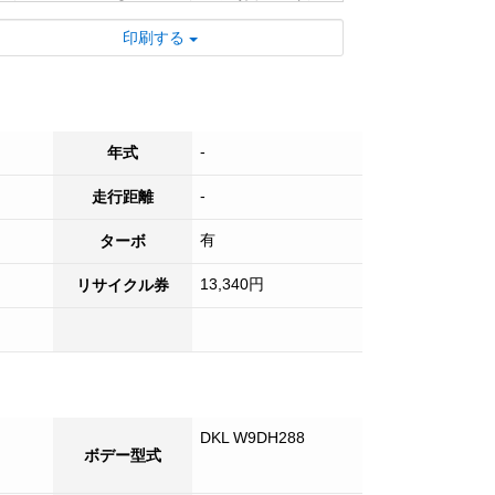
さい！綺麗に仕上げますよ！
印刷する
■ 試乗も可能です！乗り比べ大歓迎！ご来
店お待ちしています！
■ 7速マニュアルトランスミッションによ
り、スムーズな変速と優れた燃費性能を提
供します。
-
年式
■ スタンション付きの為、荷崩れ防止や積
-
走行距離
載物の固定がしやすく、様々な荷姿に柔軟
に対応。安全かつ効率的な積み下ろしを実
有
ターボ
現します！
■ 検切れのナンバー付き車両！現トン無し
13,340円
リサイクル券
のためスムーズに登録でき、ご納車可能で
す！
DKL W9DH288
ボデー型式