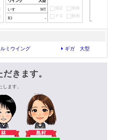
ウイング
大型
保証
車検
検
いすゞ
MT
ＰＧ
動画
画
R3
-
アルミウイング
ギガ 大型
ただきます。
たします。
林
島村