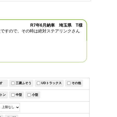
R7年6月納車 埼玉県 T様
定ですので、その時は絶対ステアリンクさん
すゞ
三菱ふそう
UDトラックス
その他
トン
中型
小型