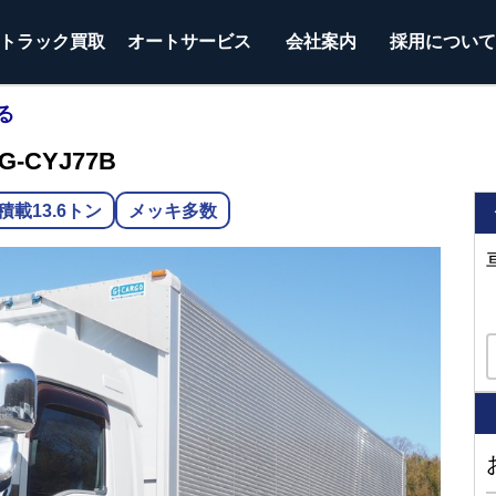
トラック
買取
オートサービス
会社案内
採用につい
る
-CYJ77B
積載13.6トン
メッキ多数