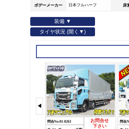
日本フルハーフ
ボデーメーカー
床
装備 ▼
タイヤ状況 (開く▼)
◀
お問合せ
問合No:
01-8263
問合N
下さい