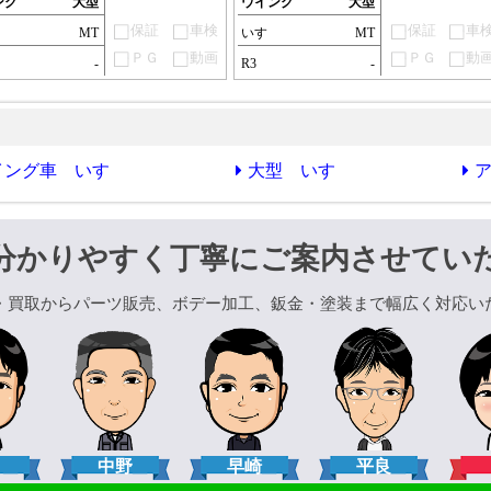
ング
大型
ウイング
大型
保証
車検
保証
車
ゞ
MT
いすゞ
MT
ＰＧ
動画
ＰＧ
動
-
R3
-
イング車 いすゞ
大型 いすゞ
分かりやすく丁寧にご案内させてい
・買取からパーツ販売、ボデー加工、鈑金・塗装まで幅広く対応い
口
中野
早崎
平良