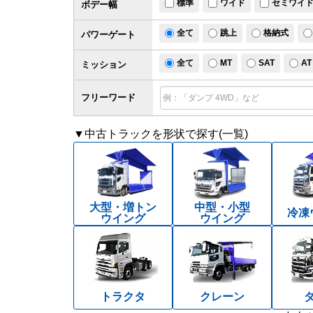
標準
ワイド
セミワイ
ボデー幅
全て
跳上
格納式
パワー
ゲート
全て
MT
SAT
AT
ミッション
フリーワード
▼中古トラックを形状で探す(一覧)
大型・増トン
中型・小型
冷凍
ウイング
ウイング
トラクタ
クレーン