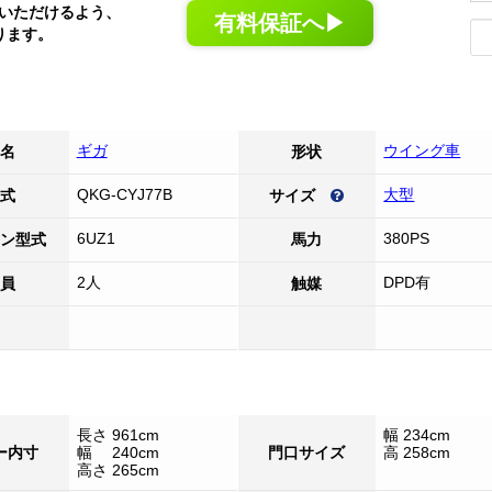
いただけるよう、
有料保証へ▶
ります。
ギガ
ウイング車
名
形状
QKG-CYJ77B
大型
式
サイズ
6UZ1
380PS
ン型式
馬力
2人
DPD有
員
触媒
長さ 961cm
幅 234cm
ー内寸
幅 240cm
門口サイズ
高 258cm
高さ 265cm