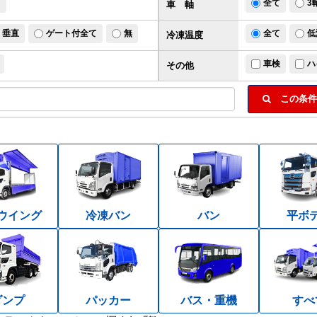
ド
全て
3
車 軸
垂直
ゲート付全て
無
全て
低
冷凍温度
車検
ハ
その他
この条件
ウイング
冷凍バン
バン
平ボ
ダンプ
パッカー
バス・重機
すべ