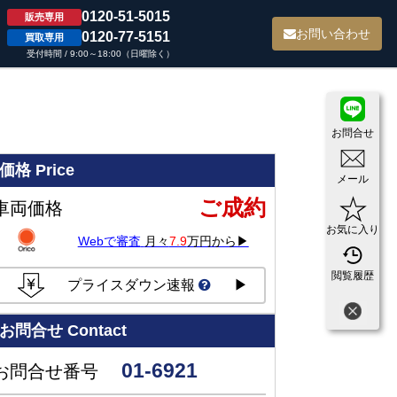
0120-51-5015
販売専用
て
お問い合わせ
0120-77-5151
買取専用
受付時間 / 9:00～18:00（日曜除く）
お問合せ
価格
Price
メール
ご成約
車両価格
お気に入り
Webで審査
月々
7.9
万円から▶
閲覧履歴
プライスダウン速報
▶
お問合せ
Contact
01-6921
お問合せ番号