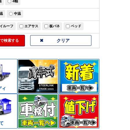
軸
4軸
温
中温
イルーフ
エアサス
板バネ
ベッド
で検索する
ディ
て