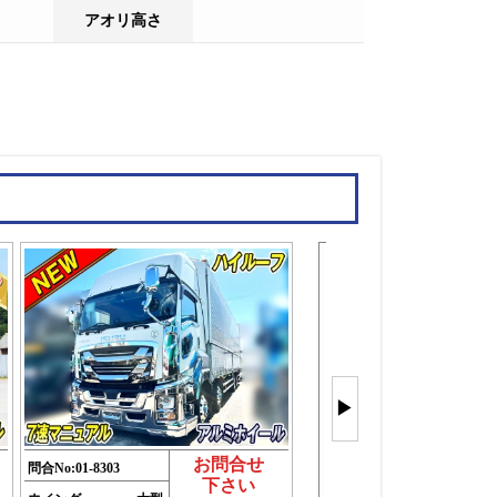
アオリ高さ
大型ウイン
4軸を
▶
もっと見
(29件)
お問合せ
問合No:
01-8303
下さい