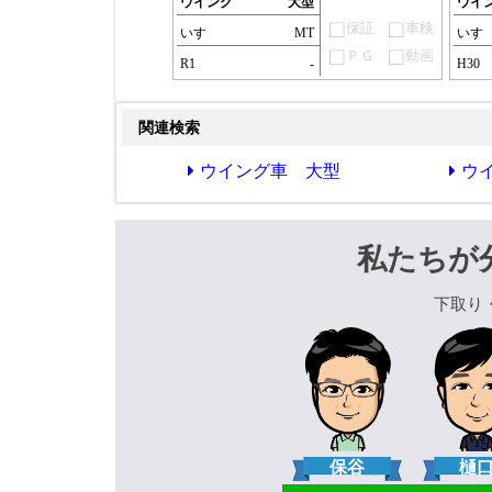
ウイング
大型
ウイ
保証
車検
いすゞ
MT
いす
ＰＧ
動画
R1
-
H30
関連検索
ウイング車 大型
ウ
私たちが
下取り
保谷
樋