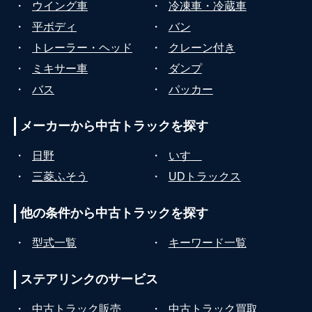
・
ウイング車
・
冷凍車・冷蔵車
・
平ボディ
・
バン
・
トレーラー・ヘッド
・
クレーン付き
・
ミキサー車
・
ダンプ
・
バス
・
パッカー
メーカーから
中古トラックを探す
・
日野
・
いすゞ
・
三菱ふそう
・
UDトラックス
他の条件から
中古トラックを探す
・
型式一覧
・
キーワード一覧
ステアリンクの
サービス
・
中古トラック販売
・
中古トラック買取