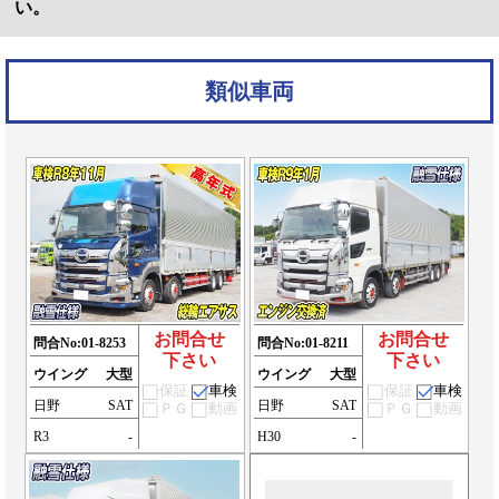
い。
類似車両
お問合せ
お問合せ
問合No:
01-8253
問合No:
01-8211
下さい
下さい
ウイング
大型
ウイング
大型
保証
車検
保証
車検
日野
SAT
日野
SAT
ＰＧ
動画
ＰＧ
動画
R3
-
H30
-