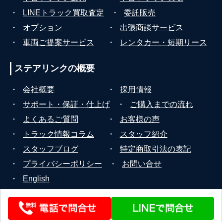
・
LINEトラック買取査定
・
委託販売
・
オプション
・
出張商談サービス
・
車両ご提案サービス
・
レンタカー・短期リース
ステアリンクの
概要
・
会社概要
・
採用情報
・
サポート・保証・仕上げ
・
ご購入までの流れ
・
よくあるご質問
・
お客様の声
・
トラック情報コラム
・
スタッフ紹介
・
スタッフブログ
・
特定商取引法の表記
・
プライバシーポリシー
・
お問い合せ
・
English
© 2026 STEERLINK Co.,Ltd