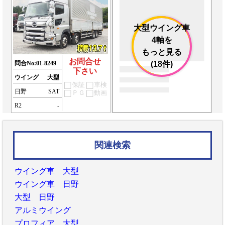
大型ウイング車
4軸を
もっと見る
お問合せ
問合No:
01-8249
(18件)
下さい
ウイング
大型
保証
車検
日野
SAT
ＰＧ
動画
R2
-
関連検索
ウイング車 大型
ウイング車 日野
大型 日野
アルミウイング
プロフィア 大型