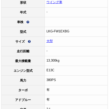
ウイング車
形状
-
年式
車検
LKG-FW1EXBG
型式
大型
サイズ
-
走行距離
13,300kg
最大積載量
E13C
エンジン型式
380PS
馬力
有
ターボ
有
アドブルー