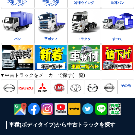
大型・増トン
中型・小型
冷凍ウイング
冷凍バン
ウイング
ウイング
バン
平ボディ
トラクタ
すべて
▼中古トラックをメーカーで探す(一覧)
その他
車種(ボディタイプ)から
中古トラックを探す