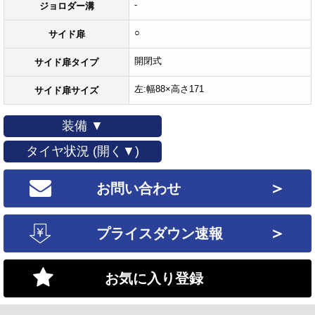
-
ジョロダー溝
○
サイド扉
開閉式
サイド扉タイプ
左:幅88×高さ171
サイド扉サイズ
装備 ▼
タイヤ状況 (開く▼)
＞
お問い合わせ
＞
プライスダウン速報
お気に入り登録