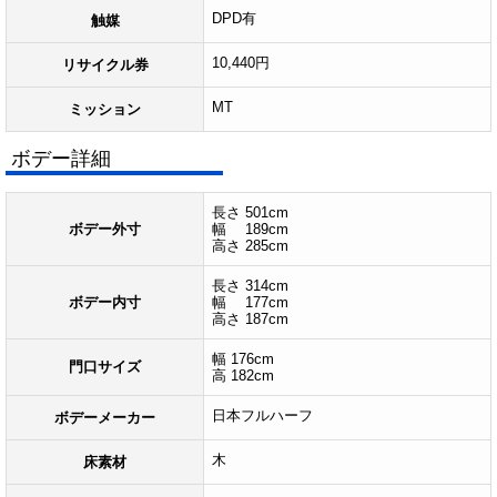
DPD有
触媒
10,440円
リサイクル券
MT
ミッション
ボデー詳細
長さ 501cm
ボデー外寸
幅 189cm
高さ 285cm
長さ 314cm
ボデー内寸
幅 177cm
高さ 187cm
幅 176cm
門口サイズ
高 182cm
日本フルハーフ
ボデーメーカー
木
床素材