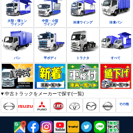
大型・増トン
中型・小型
冷凍ウイング
冷凍バン
ウイング
ウイング
バン
平ボディ
トラクタ
すべて
▼中古トラックをメーカーで探す(一覧)
その他