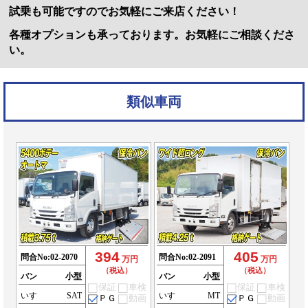
試乗も可能ですのでお気軽にご来店ください！
各種オプションも承っております。お気軽にご相談くださ
い。
類似車両
394
405
問合No:
02-2070
問合No:
02-2091
万円
万円
（税込）
（税込）
バン
小型
バン
小型
保証
車検
保証
車検
いすゞ
SAT
いすゞ
MT
ＰＧ
動画
ＰＧ
動画