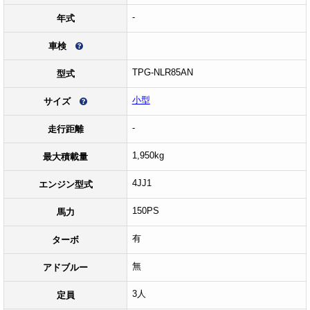
-
年式
車検
TPG-NLR85AN
型式
小型
サイズ
-
走行距離
1,950kg
最大積載量
4JJ1
エンジン型式
150PS
馬力
有
ターボ
無
アドブルー
3人
定員