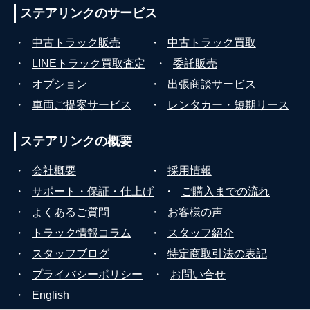
ステアリンクの
サービス
・
中古トラック販売
・
中古トラック買取
・
LINEトラック買取査定
・
委託販売
・
オプション
・
出張商談サービス
・
車両ご提案サービス
・
レンタカー・短期リース
ステアリンクの
概要
・
会社概要
・
採用情報
・
サポート・保証・仕上げ
・
ご購入までの流れ
・
よくあるご質問
・
お客様の声
・
トラック情報コラム
・
スタッフ紹介
・
スタッフブログ
・
特定商取引法の表記
・
プライバシーポリシー
・
お問い合せ
・
English