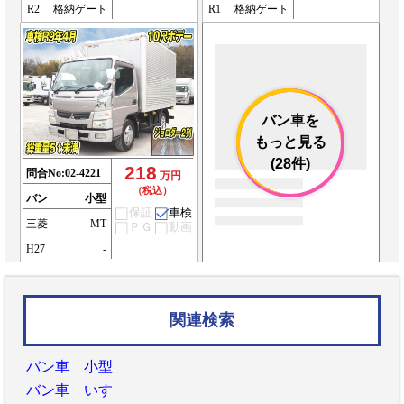
R2
格納ゲート
R1
格納ゲート
バン車を
もっと見る
(28件)
218
問合No:
02-4221
万円
（税込）
バン
小型
保証
車検
三菱
MT
ＰＧ
動画
H27
-
関連検索
バン車 小型
バン車 いすゞ