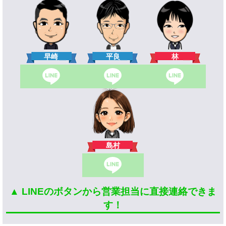
林
早崎
平良
島村
▲ LINEのボタンから営業担当に直接連絡できま
す！