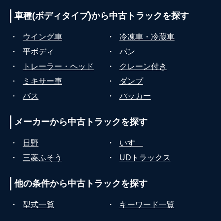
車種(ボディタイプ)から
中古トラックを探す
・
ウイング車
・
冷凍車・冷蔵車
・
平ボディ
・
バン
・
トレーラー・ヘッド
・
クレーン付き
・
ミキサー車
・
ダンプ
・
バス
・
パッカー
メーカーから
中古トラックを探す
・
日野
・
いすゞ
・
三菱ふそう
・
UDトラックス
他の条件から
中古トラックを探す
・
型式一覧
・
キーワード一覧