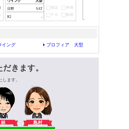
ウイング
大型
検
保証
車検
日野
SAT
画
ＰＧ
動画
R2
-
ウイング
プロフィア 大型
ただきます。
たします。
林
島村