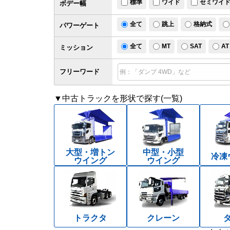
標準
ワイド
セミワイ
ボデー幅
全て
跳上
格納式
パワー
ゲート
全て
MT
SAT
AT
ミッション
フリーワード
▼中古トラックを形状で探す(一覧)
大型・増トン
中型・小型
冷凍
ウイング
ウイング
トラクタ
クレーン