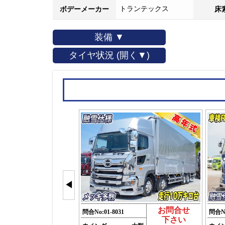
トランテックス
ボデーメーカー
床
装備 ▼
タイヤ状況 (開く▼)
◀
お問合せ
問合No:
01-8031
問合N
下さい