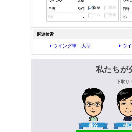
ウイング
大型
ウイ
保証
車検
日野
SAT
日野
ＰＧ
動画
R6
-
R3
関連検索
ウイング車 大型
ウイ
私たちが
下取り
保谷
樋