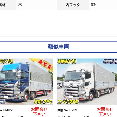
木
9対
素材
内フック
類似車両
お問合せ
お問合せ
o:
01-8253
問合No:
01-8211
下さい
下さい