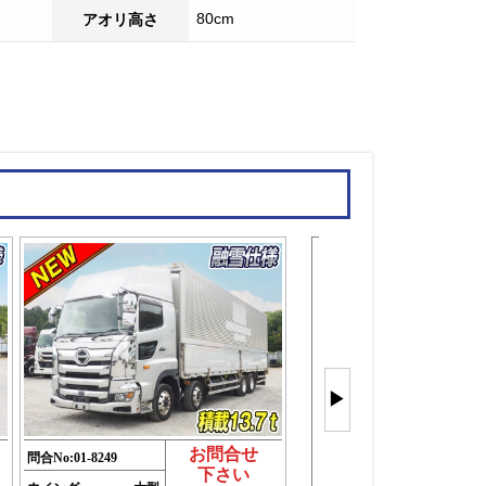
80cm
アオリ高さ
大型ウイン
4軸を
▶
もっと見
(26件)
お問合せ
問合No:
01-8249
下さい