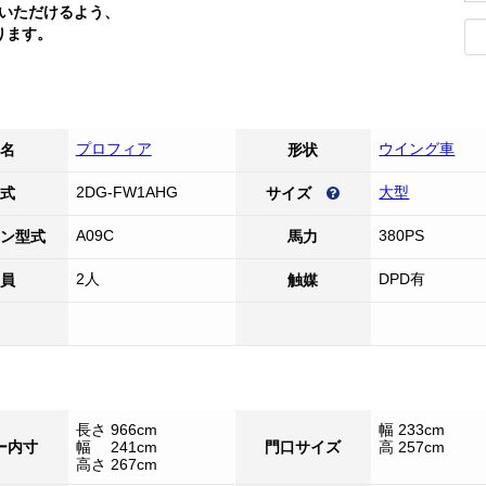
いただけるよう、
ります。
プロフィア
ウイング車
名
形状
2DG-FW1AHG
大型
式
サイズ
A09C
380PS
ン型式
馬力
2人
DPD有
員
触媒
長さ 966cm
幅 233cm
ー内寸
幅 241cm
門口サイズ
高 257cm
高さ 267cm