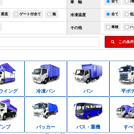
ド
全て
3
車 軸
垂直
ゲート付全て
無
全て
低
冷凍温度
車検
ハ
その他
この条件
ウイング
冷凍バン
バン
平ボ
ダンプ
パッカー
バス・重機
すべ