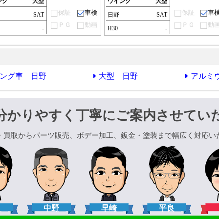
ング
大型
ウイング
大型
保証
車検
保証
車
SAT
日野
SAT
ＰＧ
動画
ＰＧ
動
-
H30
-
ング車 日野
大型 日野
アルミ
分かりやすく丁寧にご案内させてい
・買取からパーツ販売、ボデー加工、鈑金・塗装まで幅広く対応い
口
中野
早崎
平良