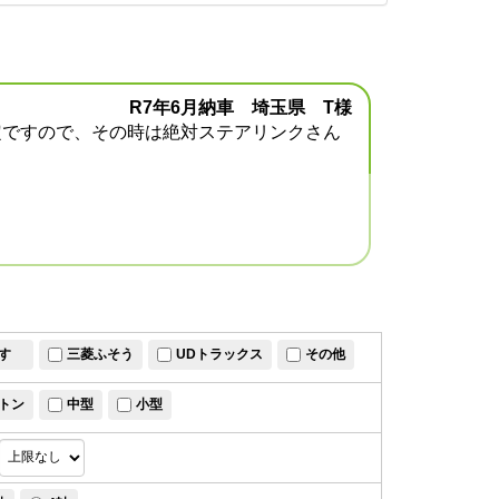
R7年6月納車 埼玉県 T様
定ですので、その時は絶対ステアリンクさん
すゞ
三菱ふそう
UDトラックス
その他
トン
中型
小型