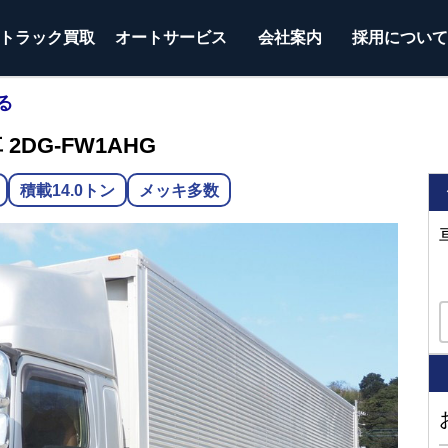
トラック
買取
オートサービス
会社案内
採用につい
る
2DG-FW1AHG
積載14.0トン
メッキ多数