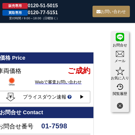
0120-51-5015
販売専用
て
お問い合わせ
0120-77-5151
買取専用
受付時間 / 9:00～18:00（日曜除く）
お問合せ
価格
Price
メール
ご成約
車両価格
お気に入り
Webで審査お問い合わせ
閲覧履歴
プライスダウン速報
▶
お問合せ
Contact
01-7598
お問合せ番号