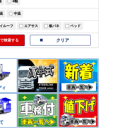
軸
4軸
温
中温
イルーフ
エアサス
板バネ
ベッド
で検索する
ディ
て