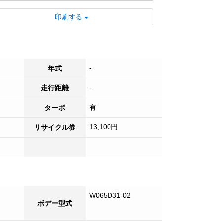
■ メッキパーツを多数装備し、見た目にも
印刷する
高級感があります。
■ アルミホイール採用で、軽量化と燃費改
善に貢献します。
■ 4軸低床仕様により、走行安定性と積載
効率に優れています。
-
年式
■ アルミウィング搭載で、積み下ろしが簡
-
走行距離
単かつ効率的に行えます。
■ 来店不要の便利なライブ商談や出張商談
有
ターボ
好評受付中！
13,100円
リサイクル券
■ 日本全国登録納車可能です！！
■ 試乗も可能ですのでお気軽にご来店くだ
さい！
■ 各種オプションも承っております。お気
軽にご相談ください。
W065D31-02
ボデー型式