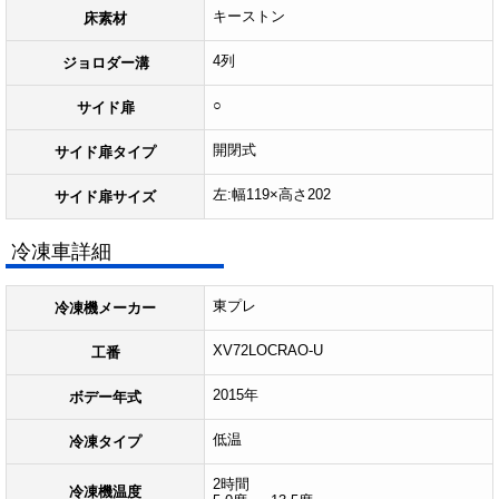
キーストン
床素材
4列
ジョロダー溝
○
サイド扉
開閉式
サイド扉タイプ
左:幅119×高さ202
サイド扉サイズ
冷凍車詳細
東プレ
冷凍機メーカー
XV72LOCRAO-U
工番
2015年
ボデー年式
低温
冷凍タイプ
2時間
冷凍機温度