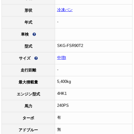
冷凍バン
形状
-
年式
車検
SKG-FSR90T2
型式
中増t
サイズ
-
走行距離
5,400kg
最大積載量
4HK1
エンジン型式
240PS
馬力
有
ターボ
無
アドブルー