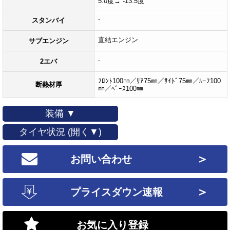
5.0度→ -13.5度
-
スタンバイ
直結エンジン
サブエンジン
-
2エバ
ﾌﾛﾝﾄ100㎜／ﾘｱ75㎜／ｻｲﾄﾞ75㎜／ﾙｰﾌ100
断熱材厚
㎜／ﾍﾞｰｽ100㎜
装備 ▼
タイヤ状況 (開く▼)
＞
お問い合わせ
＞
プライスダウン速報
お気に入り登録