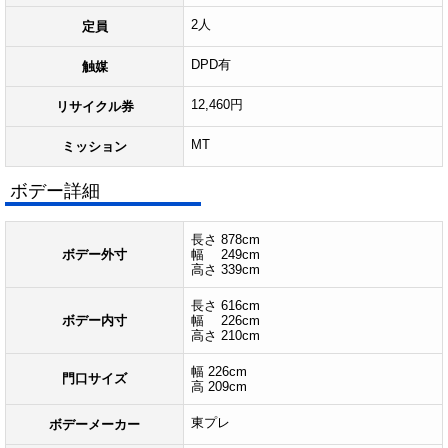
2人
定員
DPD有
触媒
12,460円
リサイクル券
MT
ミッション
ボデー詳細
長さ 878cm
ボデー外寸
幅 249cm
高さ 339cm
長さ 616cm
ボデー内寸
幅 226cm
高さ 210cm
幅 226cm
門口サイズ
高 209cm
東プレ
ボデーメーカー