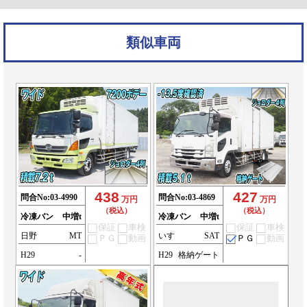
類似車両
438
427
問合No:
03-4990
問合No:
03-4869
万円
万円
（税込）
（税込）
冷凍バン
中増t
冷凍バン
中増t
保証
車検
保証
車検
日野
MT
いすゞ
SAT
ＰＧ
動画
ＰＧ
動画
H29
-
H29
格納ゲート