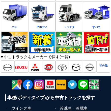
バン
平ボディ
トラクタ
すべて
▼中古トラックをメーカーで探す(一覧)
その他
車種(ボディタイプ)から
中古トラックを探す
・
ウイング車
・
冷凍車・冷蔵車