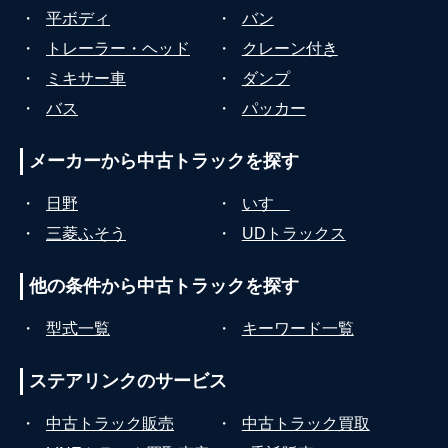
・
平ボディ
・
バン
・
トレーラー・ヘッド
・
クレーン付き
・
ミキサー車
・
ダンプ
・
バス
・
パッカー
メーカーから
中古トラックを探す
・
日野
・
いすゞ
・
三菱ふそう
・
UDトラックス
他の条件から
中古トラックを探す
・
型式一覧
・
キーワード一覧
ステアリンクの
サービス
・
中古トラック販売
・
中古トラック買取