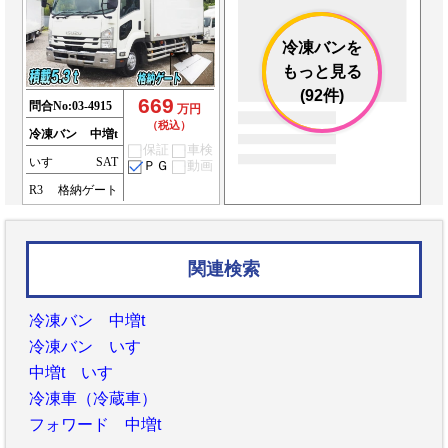
冷凍バンを
もっと見る
(92件)
669
問合No:
03-4915
万円
（税込）
冷凍バン
中増t
保証
車検
いすゞ
SAT
ＰＧ
動画
R3
格納ゲート
関連検索
冷凍バン 中増t
冷凍バン いすゞ
中増t いすゞ
冷凍車（冷蔵車）
フォワード 中増t