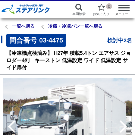
0
車両検索
お気に入り
メニュー
一覧へ戻る
冷蔵・冷凍バン一覧へ戻る
問合番号
03-4475
検討中2名
【冷凍機点検済み】
H27年
積載5.4トン
エアサス
ジョ
ロダー4列 キーストン
低温設定
ワイド
低温設定
サ
イド扉付