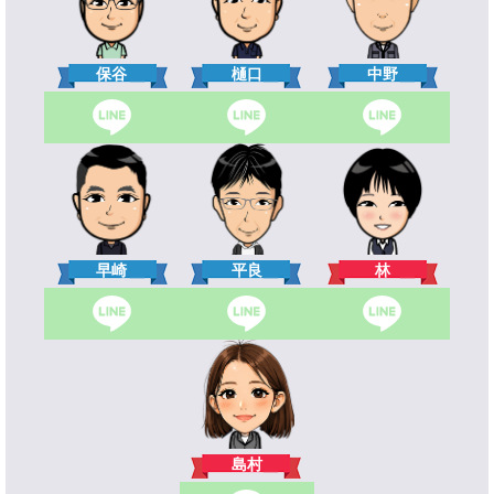
樋口
保谷
中野
林
早崎
平良
島村