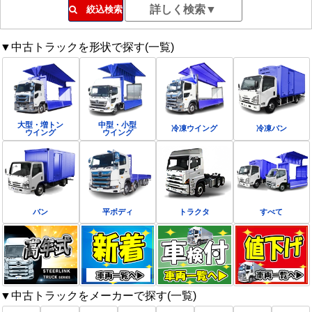
絞込検索
▼中古トラックを形状で探す(一覧)
大型・増トン
中型・小型
冷凍ウイング
冷凍バン
ウイング
ウイング
バン
平ボディ
トラクタ
すべて
▼中古トラックをメーカーで探す(一覧)