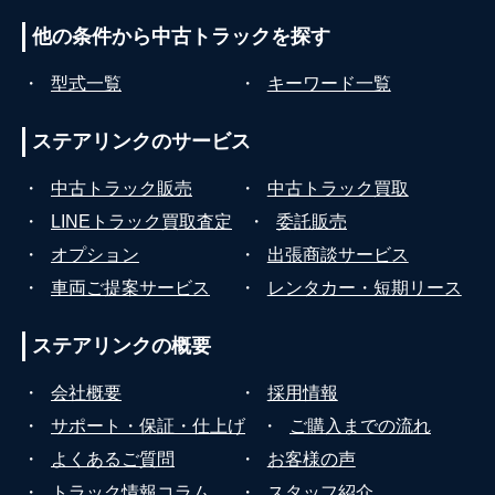
他の条件から
中古トラックを探す
・
型式一覧
・
キーワード一覧
ステアリンクの
サービス
・
中古トラック販売
・
中古トラック買取
・
LINEトラック買取査定
・
委託販売
・
オプション
・
出張商談サービス
・
車両ご提案サービス
・
レンタカー・短期リース
ステアリンクの
概要
・
会社概要
・
採用情報
・
サポート・保証・仕上げ
・
ご購入までの流れ
・
よくあるご質問
・
お客様の声
・
トラック情報コラム
・
スタッフ紹介