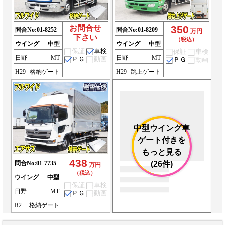
お問合せ
350
問合No:
01-8252
問合No:
01-8209
万円
下さい
（税込）
ウイング
中型
ウイング
中型
保証
車検
保証
車検
日野
MT
日野
MT
ＰＧ
動画
ＰＧ
動画
H29
格納ゲート
H29
跳上ゲート
中型ウイング車
ゲート付きを
もっと見る
438
問合No:
01-7735
(26件)
万円
（税込）
ウイング
中型
保証
車検
日野
MT
ＰＧ
動画
R2
格納ゲート