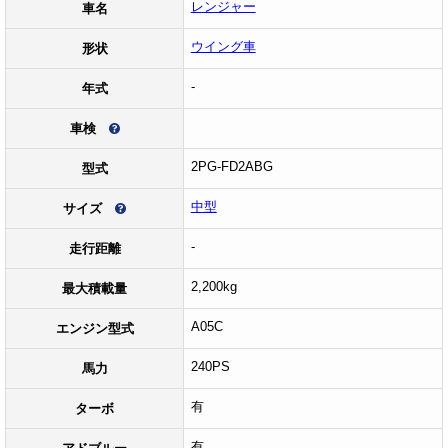
レンジャー
車名
ウイング車
形状
-
年式
車検
2PG-FD2ABG
型式
中型
サイズ
-
走行距離
2,200kg
最大積載量
A05C
エンジン型式
240PS
馬力
有
ターボ
有