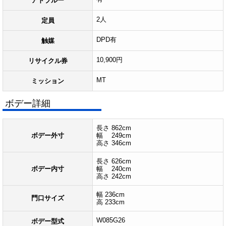
アドブルー
2人
定員
DPD有
触媒
10,900円
リサイクル券
MT
ミッション
ボデー詳細
長さ 862cm
ボデー外寸
幅 249cm
高さ 346cm
長さ 626cm
ボデー内寸
幅 240cm
高さ 242cm
幅 236cm
門口サイズ
高 233cm
W085G26
ボデー型式