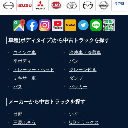
その他
車種(ボディタイプ)から
中古トラックを探す
・
ウイング車
・
冷凍車・冷蔵車
・
平ボディ
・
バン
・
トレーラー・ヘッド
・
クレーン付き
・
ミキサー車
・
ダンプ
・
バス
・
パッカー
メーカーから
中古トラックを探す
・
日野
・
いすゞ
・
三菱ふそう
・
UDトラックス