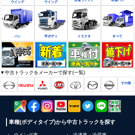
冷凍ウイング
冷凍バン
ウイング
ウイング
バン
平ボディ
トラクタ
すべて
▼中古トラックをメーカーで探す(一覧)
その他
車種(ボディタイプ)から
中古トラックを探す
・
ウイング車
・
冷凍車・冷蔵車