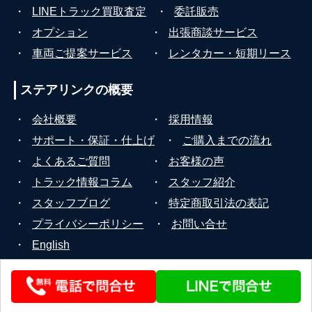
・
LINEトラック買取査定
・
委託販売
・
オプション
・
出張商談サービス
・
車両ご提案サービス
・
レンタカー・短期リース
ステアリンクの
概要
・
会社概要
・
採用情報
・
サポート・保証・仕上げ
・
ご購入までの流れ
・
よくあるご質問
・
お客様の声
・
トラック情報コラム
・
スタッフ紹介
・
スタッフブログ
・
特定商取引法の表記
・
プライバシーポリシー
・
お問い合せ
・
English
© 2026 STEERLINK Co.,Ltd