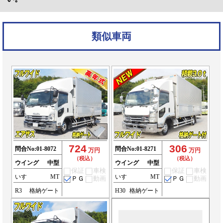
類似車両
724
306
問合No:
01-8072
問合No:
01-8271
万円
万円
（税込）
（税込）
ウイング
中型
ウイング
中型
保証
車検
保証
車検
いすゞ
MT
いすゞ
MT
ＰＧ
動画
ＰＧ
動画
R3
格納ゲート
H30
格納ゲート