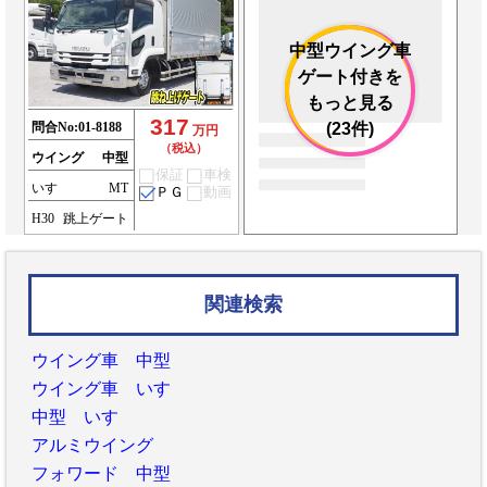
中型ウイング車
ゲート付きを
もっと見る
317
問合No:
01-8188
(23件)
万円
（税込）
ウイング
中型
保証
車検
いすゞ
MT
ＰＧ
動画
H30
跳上ゲート
関連検索
ウイング車 中型
ウイング車 いすゞ
中型 いすゞ
アルミウイング
フォワード 中型