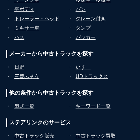
・
平ボディ
・
バン
・
トレーラー・ヘッド
・
クレーン付き
・
ミキサー車
・
ダンプ
・
バス
・
パッカー
メーカーから
中古トラックを探す
・
日野
・
いすゞ
・
三菱ふそう
・
UDトラックス
他の条件から
中古トラックを探す
・
型式一覧
・
キーワード一覧
ステアリンクの
サービス
・
中古トラック販売
・
中古トラック買取