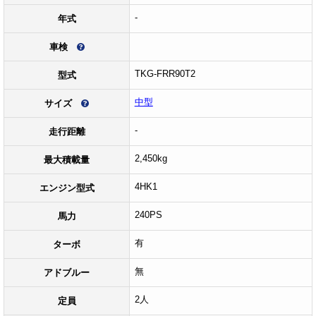
-
年式
車検
TKG-FRR90T2
型式
中型
サイズ
-
走行距離
2,450kg
最大積載量
4HK1
エンジン型式
240PS
馬力
有
ターボ
無
アドブルー
2人
定員