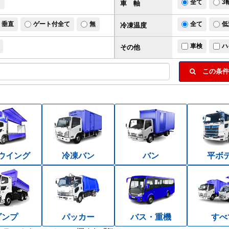
ド
全て
3
車 軸
垂直
ゲート付全て
無
全て
低
冷凍温度
車検
ハ
その他
この条件
ウイング
冷凍バン
バン
平ボ
ダンプ
パッカー
バス・重機
すべ