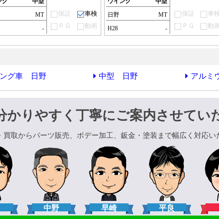
ング
中型
ウイング
中型
保証
車検
保証
車
MT
日野
MT
ＰＧ
動画
ＰＧ
動
-
H28
-
ング車 日野
中型 日野
アルミ
分かりやすく丁寧にご案内させてい
・買取からパーツ販売、ボデー加工、鈑金・塗装まで幅広く対応い
口
中野
早崎
平良