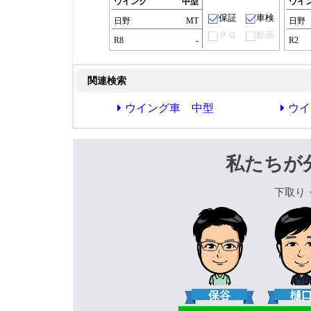
ウイング
中型
ウイ
保証
車検
日野
MT
日野
ＰＧ
動画
R8
-
R2
関連検索
ウイング車 中型
ウイ
私たちが
下取り
保谷
樋