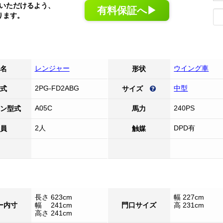
いただけるよう、
有料保証へ▶
ります。
レンジャー
ウイング車
名
形状
2PG-FD2ABG
中型
式
サイズ
A05C
240PS
ン型式
馬力
2人
DPD有
員
触媒
長さ 623cm
幅 227cm
ー内寸
幅 241cm
門口サイズ
高 231cm
高さ 241cm