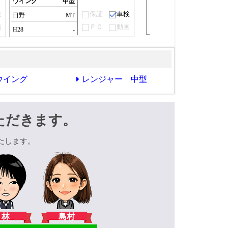
ウイング
中型
検
保証
車検
日野
MT
画
ＰＧ
動画
H28
-
ウイング
レンジャー 中型
ただきます。
たします。
林
島村