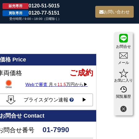
0120-51-5015
販売専用
て
お問い合わせ
0120-77-5151
買取専用
受付時間 / 9:00～18:00（日曜除く）
お問合せ
価格
Price
メール
ご成約
車両価格
お気に入り
Webで審査
月々
11.5
万円から▶
閲覧履歴
プライスダウン速報
▶
お問合せ
Contact
01-7990
お問合せ番号