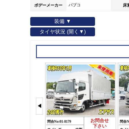
パブコ
ボデーメーカー
床
装備 ▼
タイヤ状況 (開く▼)
◀
お問合せ
問合No:
01-8179
問合N
下さい