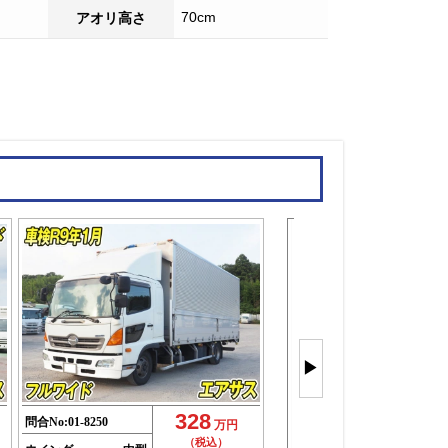
70cm
アオリ高さ
中型ウイン
を
▶
もっと見
(43件)
328
問合No:
01-8250
万円
（税込）