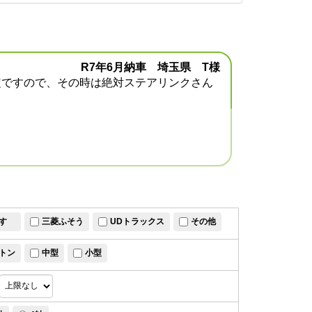
R7年6月納車 埼玉県 T様
定ですので、その時は絶対ステアリンクさん
すゞ
三菱ふそう
UDトラックス
その他
トン
中型
小型