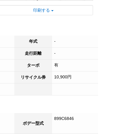
好評受付中！
印刷する
■ 日本全国登録納車可能です！！
■ 試乗も可能ですのでお気軽にご来店くだ
さい！
■ 各種オプションも承っております。お気
-
年式
軽にご相談ください。
-
走行距離
有
ターボ
10,900円
リサイクル券
899C6846
ボデー型式