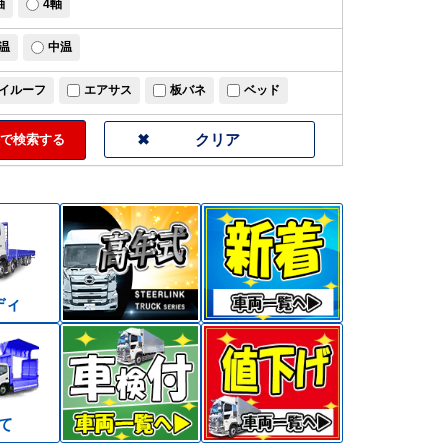
軸
4軸
温
中温
イルーフ
エアサス
板バネ
ベッド
で検索する
ディ
て