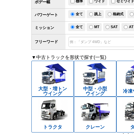
標準
ワイド
セミワイ
ボデー幅
全て
跳上
格納式
パワー
ゲート
全て
MT
SAT
AT
ミッション
フリーワード
▼中古トラックを形状で探す(一覧)
大型・増トン
中型・小型
冷凍
ウイング
ウイング
トラクタ
クレーン