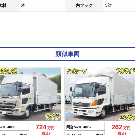
木
5対
素材
内フック
類似車両
724
262
o:
01-8085
問合No:
01-8057
万円
万円
（税込）
（税込）