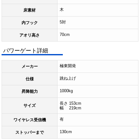
木
床素材
5対
内フック
70cm
アオリ高さ
パワーゲート詳細
極東開発
メーカー
跳ね上げ
仕様
1000kg
昇降能力
長さ 153cm
サイズ
幅 219cm
有
ワイヤレス受信機
130cm
ストッパーまで