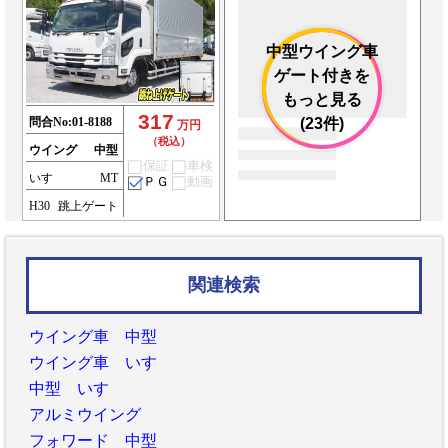
中型ウイング車
ゲート付きを
もっと見る
317
問合No:
01-8188
(23件)
万円
（税込）
ウイング
中型
保証
車検
いすゞ
MT
ＰＧ
動画
H30
跳上ゲート
関連検索
ウイング車 中型
ウイング車 いすゞ
中型 いすゞ
アルミウイング
フォワード 中型