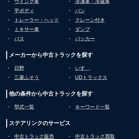
・
ウイング車
・
冷凍車・冷蔵車
・
平ボディ
・
バン
・
トレーラー・ヘッド
・
クレーン付き
・
ミキサー車
・
ダンプ
・
バス
・
パッカー
メーカーから
中古トラックを探す
・
日野
・
いすゞ
・
三菱ふそう
・
UDトラックス
他の条件から
中古トラックを探す
・
型式一覧
・
キーワード一覧
ステアリンクの
サービス
・
中古トラック販売
・
中古トラック買取