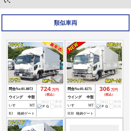
い。
類似車両
724
306
問合No:
01-8072
問合No:
01-8271
万円
万円
（税込）
（税込）
ウイング
中型
ウイング
中型
保証
車検
保証
車検
いすゞ
MT
いすゞ
MT
ＰＧ
動画
ＰＧ
動画
R3
格納ゲート
H30
格納ゲート