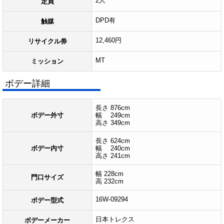
2人
定員
DPD有
触媒
12,460円
リサイクル券
MT
ミッション
ボデー詳細
長さ 876cm
ボデー外寸
幅 249cm
高さ 349cm
長さ 624cm
ボデー内寸
幅 240cm
高さ 241cm
幅 228cm
門口サイズ
高 232cm
16W-09294
ボデー型式
日本トレクス
ボデーメーカー