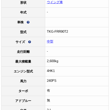
ウイング車
形状
-
年式
車検
TKG-FRR90T2
型式
中型
サイズ
-
走行距離
2,600kg
最大積載量
4HK1
エンジン型式
240PS
馬力
有
ターボ
無
アドブルー