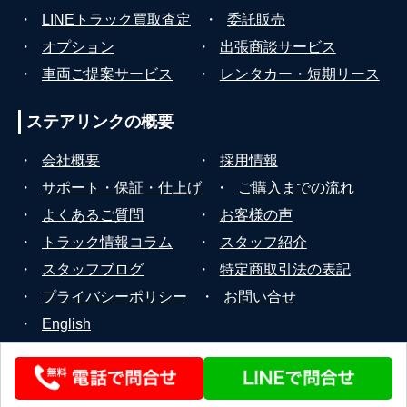
・
LINEトラック買取査定
・
委託販売
・
オプション
・
出張商談サービス
・
車両ご提案サービス
・
レンタカー・短期リース
ステアリンクの
概要
・
会社概要
・
採用情報
・
サポート・保証・仕上げ
・
ご購入までの流れ
・
よくあるご質問
・
お客様の声
・
トラック情報コラム
・
スタッフ紹介
・
スタッフブログ
・
特定商取引法の表記
・
プライバシーポリシー
・
お問い合せ
・
English
© 2026 STEERLINK Co.,Ltd