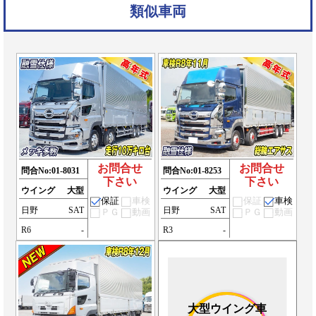
類似車両
お問合せ
お問合せ
問合No:
01-8031
問合No:
01-8253
下さい
下さい
ウイング
大型
ウイング
大型
保証
車検
保証
車検
日野
SAT
日野
SAT
ＰＧ
動画
ＰＧ
動画
R6
-
R3
-
大型ウイング車