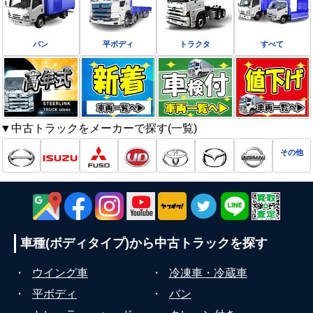
バン
平ボディ
トラクタ
すべて
▼中古トラックをメーカーで探す(一覧)
その他
車種(ボディタイプ)から
中古トラックを探す
・
ウイング車
・
冷凍車・冷蔵車
・
平ボディ
・
バン