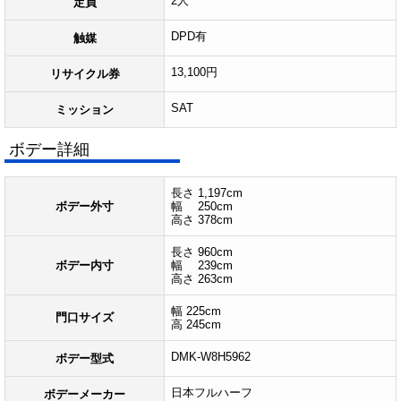
2人
定員
DPD有
触媒
13,100円
リサイクル券
SAT
ミッション
ボデー詳細
長さ 1,197cm
ボデー外寸
幅 250cm
高さ 378cm
長さ 960cm
ボデー内寸
幅 239cm
高さ 263cm
幅 225cm
門口サイズ
高 245cm
DMK-W8H5962
ボデー型式
日本フルハーフ
ボデーメーカー