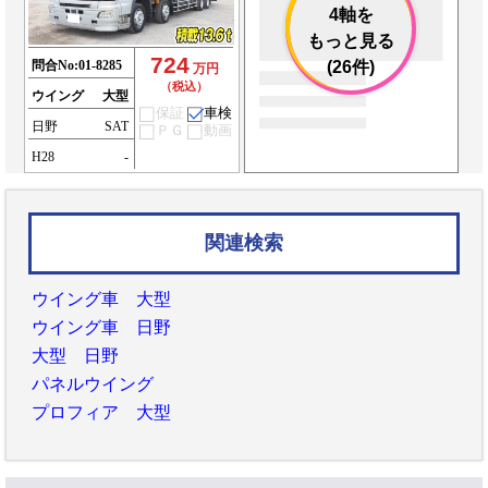
4軸を
もっと見る
724
問合No:
01-8285
(26件)
万円
（税込）
ウイング
大型
保証
車検
日野
SAT
ＰＧ
動画
H28
-
関連検索
ウイング車 大型
ウイング車 日野
大型 日野
パネルウイング
プロフィア 大型