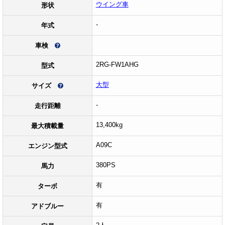
ウイング車
形状
-
年式
車検
2RG-FW1AHG
型式
大型
サイズ
-
走行距離
13,400kg
最大積載量
A09C
エンジン型式
380PS
馬力
有
ターボ
有
アドブルー