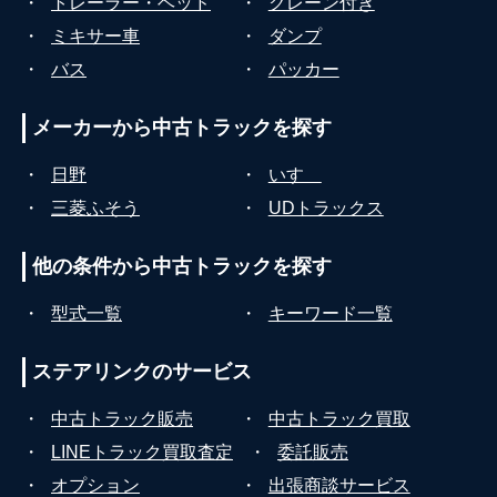
・
トレーラー・ヘッド
・
クレーン付き
・
ミキサー車
・
ダンプ
・
バス
・
パッカー
メーカーから
中古トラックを探す
・
日野
・
いすゞ
・
三菱ふそう
・
UDトラックス
他の条件から
中古トラックを探す
・
型式一覧
・
キーワード一覧
ステアリンクの
サービス
・
中古トラック販売
・
中古トラック買取
・
LINEトラック買取査定
・
委託販売
・
オプション
・
出張商談サービス