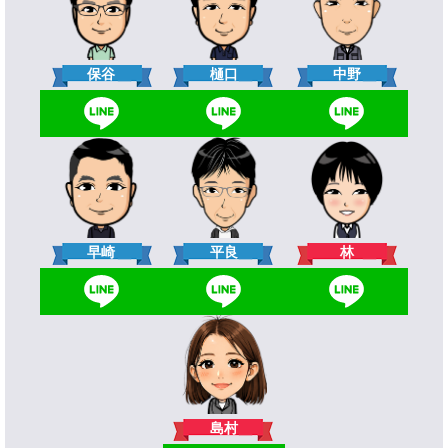
樋口
保谷
中野
林
早崎
平良
島村