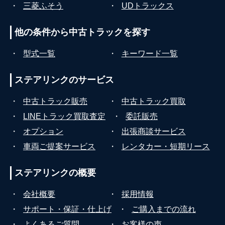
・
三菱ふそう
・
UDトラックス
他の条件から
中古トラックを探す
・
型式一覧
・
キーワード一覧
ステアリンクの
サービス
・
中古トラック販売
・
中古トラック買取
・
LINEトラック買取査定
・
委託販売
・
オプション
・
出張商談サービス
・
車両ご提案サービス
・
レンタカー・短期リース
ステアリンクの
概要
・
会社概要
・
採用情報
・
サポート・保証・仕上げ
・
ご購入までの流れ
・
よくあるご質問
・
お客様の声