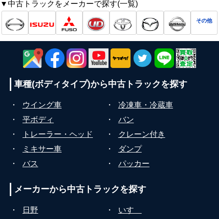
▼中古トラックをメーカーで探す(一覧)
その他
車種(ボディタイプ)から
中古トラックを探す
・
ウイング車
・
冷凍車・冷蔵車
・
平ボディ
・
バン
・
トレーラー・ヘッド
・
クレーン付き
・
ミキサー車
・
ダンプ
・
バス
・
パッカー
メーカーから
中古トラックを探す
・
日野
・
いすゞ