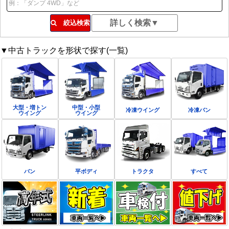
絞込検索
▼中古トラックを形状で探す(一覧)
大型・増トン
中型・小型
冷凍ウイング
冷凍バン
ウイング
ウイング
バン
平ボディ
トラクタ
すべて