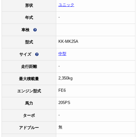
ユニック
形状
-
年式
車検
KK-MK25A
型式
中型
サイズ
-
走行距離
2,350kg
最大積載量
FE6
エンジン型式
205PS
馬力
-
ターボ
無
アドブルー