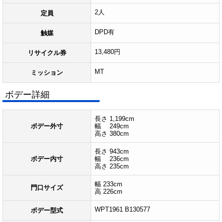
2人
定員
DPD有
触媒
13,480円
リサイクル券
MT
ミッション
ボデー詳細
長さ 1,199cm
ボデー外寸
幅 249cm
高さ 380cm
長さ 943cm
ボデー内寸
幅 236cm
高さ 235cm
幅 233cm
門口サイズ
高 226cm
WPT1961 B130577
ボデー型式