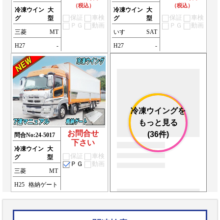
（税込）
（税込）
冷凍ウイン
大
冷凍ウイン
大
保証
車検
保証
車検
グ
型
グ
型
ＰＧ
動画
ＰＧ
動画
三菱
MT
いすゞ
SAT
H27
-
H27
-
冷凍ウイングを
もっと見る
お問合せ
(36件)
問合No:
24-5017
下さい
冷凍ウイン
大
保証
車検
グ
型
ＰＧ
動画
三菱
MT
H25
格納ゲート