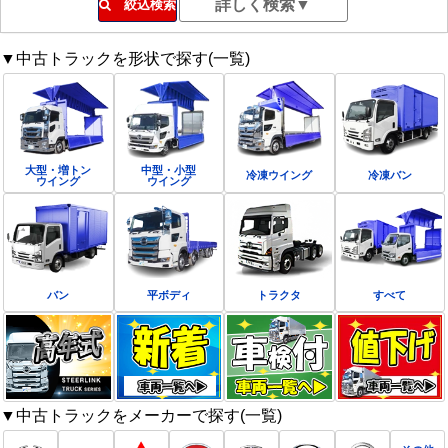
絞込検索
▼中古トラックを形状で探す(一覧)
大型・増トン
中型・小型
冷凍ウイング
冷凍バン
ウイング
ウイング
バン
平ボディ
トラクタ
すべて
▼中古トラックをメーカーで探す(一覧)