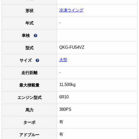
冷凍ウイング
形状
-
年式
車検
QKG-FU54VZ
型式
大型
サイズ
-
走行距離
11,500kg
最大積載量
6R10
エンジン型式
380PS
馬力
有
ターボ
有
アドブルー