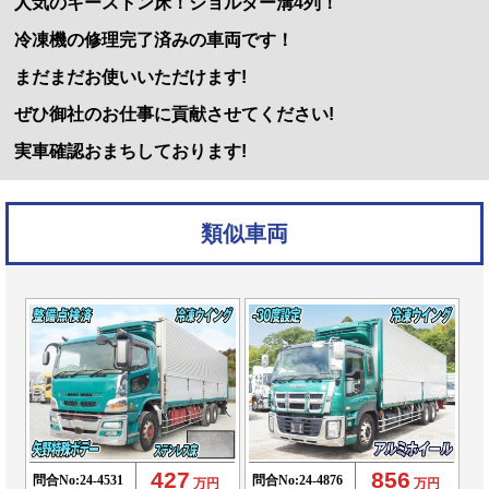
人気のキーストン床！ジョルダー溝4列！
冷凍機の修理完了済みの車両です！
まだまだお使いいただけます!
ぜひ御社のお仕事に貢献させてください!
実車確認おまちしております!
類似車両
427
856
問合No:
24-4531
問合No:
24-4876
万円
万円