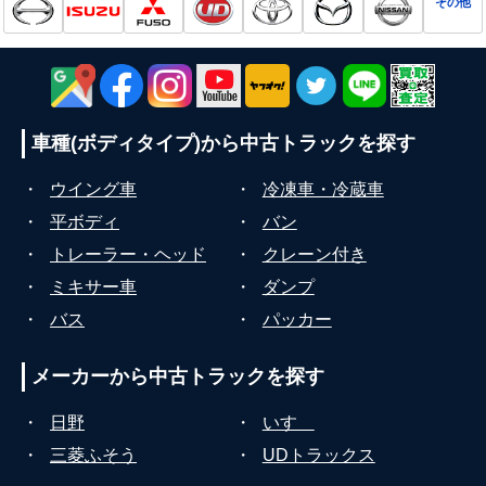
その他
車種(ボディタイプ)から
中古トラックを探す
・
ウイング車
・
冷凍車・冷蔵車
・
平ボディ
・
バン
・
トレーラー・ヘッド
・
クレーン付き
・
ミキサー車
・
ダンプ
・
バス
・
パッカー
メーカーから
中古トラックを探す
・
日野
・
いすゞ
・
三菱ふそう
・
UDトラックス