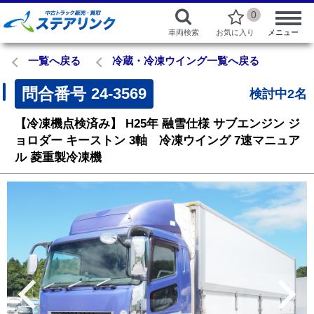
0
車両検索
お気に入り
メニュー
一覧へ戻る
冷蔵・冷凍ウイング一覧へ戻る
問合番号
24-3569
検討中2名
【冷凍機点検済み】
H25年
融雪仕様
サブエンジン
ジ
ョロダー
キーストン
3軸 冷凍ウイング
7速マニュア
ル
菱重製冷凍機