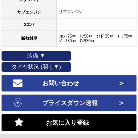
サブエンジン
サブエンジン
-
2エバ
ﾌﾛﾝﾄ75㎜ ﾘｱ50㎜ ｻｲﾄﾞ35㎜ ﾙｰﾌ75㎜
断熱材厚
ﾍﾞｰｽ50㎜ ｱｵﾘ30㎜
装備 ▼
タイヤ状況 (開く▼)
＞
お問い合わせ
＞
プライスダウン速報
お気に入り登録