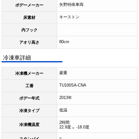
矢野特殊車両
ボデーメーカー
キーストン
床素材
内フック
80cm
アオリ高さ
冷凍車詳細
菱重
冷凍機メーカー
TU100SA-CNA
工番
2013年
ボデー年式
低温
冷凍タイプ
2時間
冷凍機温度
22.9度→ -18.0度
○
スタンバイ