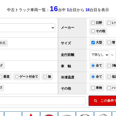
16
中古トラック車両一覧：
台中
1
台目から
16
台目を表示
日野
い
メーカー
その他
大型
増
サイズ
年式
走行距離
～
ド
全て
3
車 軸
垂直
ゲート付全て
無
全て
低
冷凍温度
AT
車検
ハ
その他
この条件で