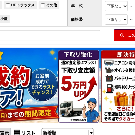
UDトラックス
その他
年 式
～
小型
価格帯
～
この