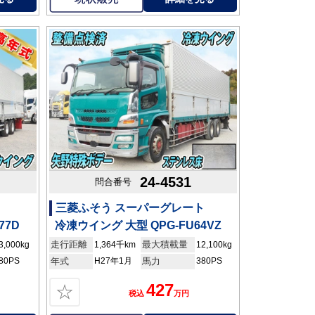
24-4531
問合番号
三菱ふそう スーパーグレート
77D
冷凍ウイング 大型 QPG-FU64VZ
走行距離
最大積載量
3,000kg
1,364千km
12,100kg
80PS
年式
H27年1月
馬力
380PS
427
☆
税込
万円