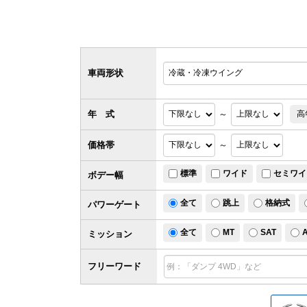
車両形状
年 式
～
高
価格帯
～
標準
ワイド
セミワイ
ボデー幅
全て
跳上
格納式
パワー
ゲート
全て
MT
SAT
ミッション
フリーワード