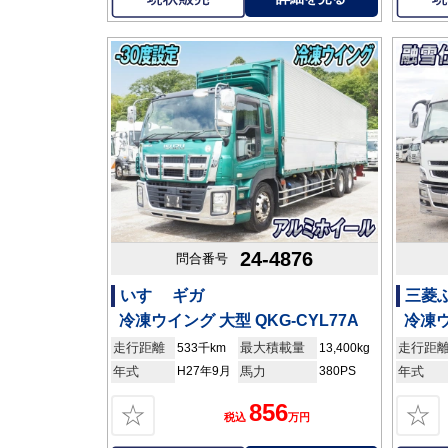
24-4876
問合番号
いすゞ ギガ
三菱
冷凍ウイング 大型 QKG-CYL77A
冷凍ウ
走行距離
最大積載量
走行距
533千km
13,400kg
年式
H27年9月
馬力
380PS
年式
856
☆
☆
税込
万円