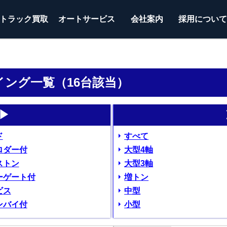
トラック
買取
オートサービス
会社案内
採用につい
ウイング一覧（16台該当）
▶
ド
すべて
ロダー付
大型4軸
ストン
大型3軸
ーゲート付
増トン
ビス
中型
ンバイ付
小型