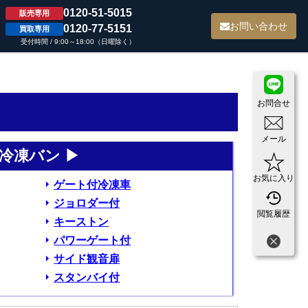
0120-51-5015
販売専用
て
お問い合わせ
0120-77-5151
買取専用
受付時間 / 9:00～18:00（日曜除く）
お問合せ
メール
冷凍バン ▶
お気に入り
ゲート付冷凍車
ジョロダー付
閲覧履歴
キーストン
パワーゲート付
サイド観音扉
スタンバイ付