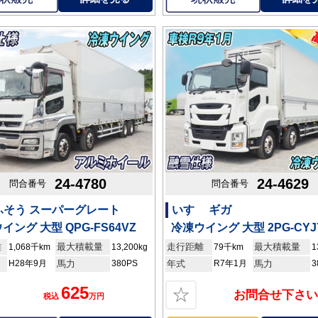
24-4780
24-4629
問合番号
問合番号
ふそう スーパーグレート
いすゞ ギガ
イング 大型 QPG-FS64VZ
冷凍ウイング 大型 2PG-CYJ
離
最大積載量
走行距離
最大積載量
1,068千km
13,200kg
79千km
1
H28年9月
馬力
380PS
年式
R7年1月
馬力
3
625
☆
お問合せ下さい
税込
万円