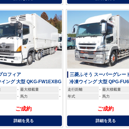
 プロフィア
三菱ふそう スーパーグレー
イング 大型 QKG-FW1EXBG
冷凍ウイング 大型 QPG-FU6
離
最大積載量
走行距離
最大積載量
-
-
-
-
馬力
-
年式
-
馬力
ご成約
ご成約
詳細を見る
詳細を見る