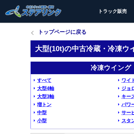
トラック
販売
トップページに戻る
大型(10t)の中古冷蔵・冷凍
冷凍ウイング 
すべて
ワイ
大型4軸
ジョ
大型3軸
キー
増トン
パワ
中型
サー
小型
スタ