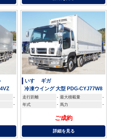
ト
いすゞ ギガ
4VZ
冷凍ウイング 大型 PDG-CYJ77W8
走行距離
最大積載量
-
-
-
-
年式
-
馬力
-
ご成約
詳細を見る