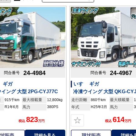
24-4984
24-4967
問合番号
問合番号
 ギガ
いすゞ ギガ
イング 大型 2PG-CYJ77C
冷凍ウイング 大型 QKG-CYJ
離
最大積載量
走行距離
最大積載量
915千km
12,800kg
860千km
1
R1年6月
馬力
380PS
年式
H25年3月
馬力
823
614
☆
税込
万円
税込
万円
詳細を見る
詳細を