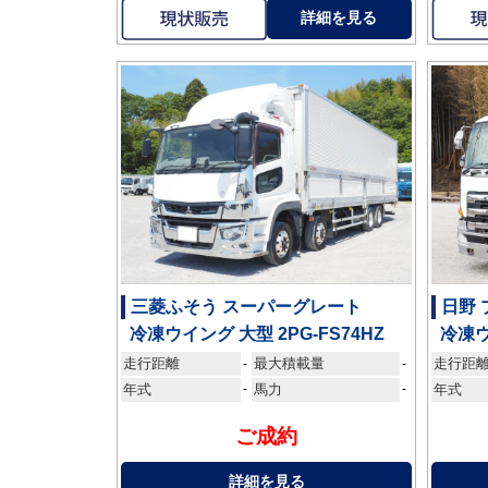
詳細を見る
三菱ふそう スーパーグレート
日野
冷凍ウイング 大型 2PG-FS74HZ
冷凍ウ
走行距離
最大積載量
走行距
-
-
年式
-
馬力
-
年式
ご成約
詳細を見る