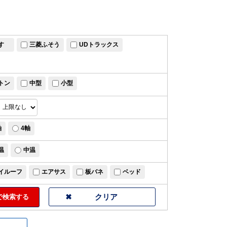
すゞ
三菱ふそう
UDトラックス
トン
中型
小型
軸
4軸
温
中温
イルーフ
エアサス
板バネ
ベッド
検索する