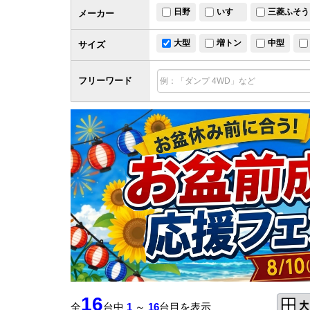
日野
いすゞ
三菱ふそう
メーカー
大型
増トン
中型
サイズ
フリーワード
16
全
台中
1
～
16
台目を表示