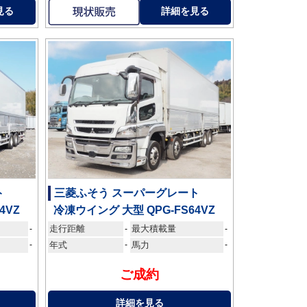
見る
詳細を見る
ト
三菱ふそう スーパーグレート
4VZ
冷凍ウイング 大型 QPG-FS64VZ
走行距離
最大積載量
-
-
-
-
年式
-
馬力
-
ご成約
詳細を見る