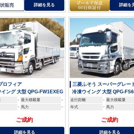
詳細を見る
詳細を
 プロフィア
三菱ふそう スーパーグレー
イング 大型 QPG-FW1EXEG
冷凍ウイング 大型 QPG-FS6
離
最大積載量
走行距離
最大積載量
-
-
-
-
馬力
-
年式
-
馬力
ご成約
ご成約
詳細を見る
詳細を見る