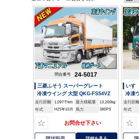
24-5017
問合番号
三菱ふそう スーパーグレート
いすゞ
冷凍ウイング 大型 QKG-FS54VZ
冷凍ウ
走行距離
最大積載量
走行距
1,097千km
13,200kg
年式
H25年10月
馬力
380PS
年式
☆
☆
お問合せ下さい
詳細を見る