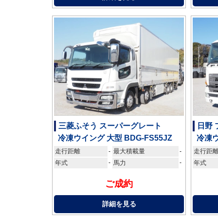
三菱ふそう スーパーグレート
日野
冷凍ウイング 大型 BDG-FS55JZ
冷凍ウ
走行距離
最大積載量
走行距
-
-
年式
-
馬力
-
年式
ご成約
詳細を見る