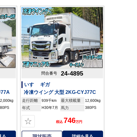
24-4895
問合番号
いすゞ ギガ
77A
冷凍ウイング 大型 2KG-CYJ77C
走行距離
最大積載量
2,000kg
939千km
12,600kg
380PS
年式
H30年7月
馬力
380PS
746
☆
税込
万円
見る
詳細を見る