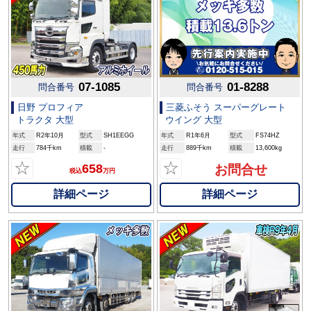
07-1085
01-8288
問合番号
問合番号
日野 プロフィア
三菱ふそう スーパーグレート
トラクタ 大型
ウイング 大型
年式
R2年10月
型式
SH1EEGG
年式
R1年6月
型式
FS74HZ
走行
784千km
積載
-
走行
889千km
積載
13,600kg
☆
☆
658
お問合せ
税込
万円
詳細ページ
詳細ページ