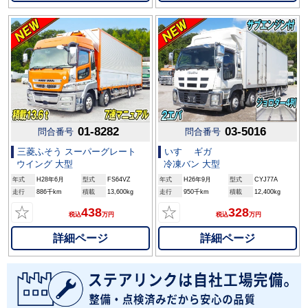
01-8282
03-5016
問合番号
問合番号
三菱ふそう スーパーグレート
いすゞ ギガ
ウイング 大型
冷凍バン 大型
年式
H28年6月
型式
FS64VZ
年式
H26年9月
型式
CYJ77A
走行
886千km
積載
13,600kg
走行
950千km
積載
12,400kg
☆
☆
438
328
税込
万円
税込
万円
詳細ページ
詳細ページ