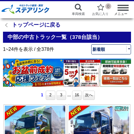
0
車両検索
お気に入り
メニュー
トップページに戻る
中部の中古トラック一覧（378台該当）
1~24件を表示 / 全378件
...
1
2
3
16
次へ