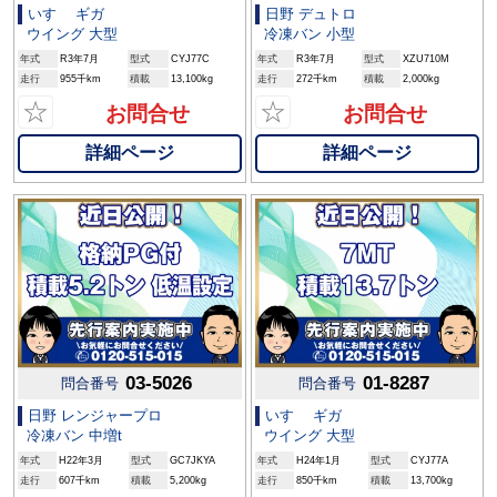
いすゞ ギガ
日野 デュトロ
ウイング 大型
冷凍バン 小型
年式
R3年7月
型式
CYJ77C
年式
R3年7月
型式
XZU710M
走行
955千km
積載
13,100kg
走行
272千km
積載
2,000kg
☆
☆
お問合せ
お問合せ
詳細ページ
詳細ページ
03-5026
01-8287
問合番号
問合番号
日野 レンジャープロ
いすゞ ギガ
冷凍バン 中増t
ウイング 大型
年式
H22年3月
型式
GC7JKYA
年式
H24年1月
型式
CYJ77A
走行
607千km
積載
5,200kg
走行
850千km
積載
13,700kg