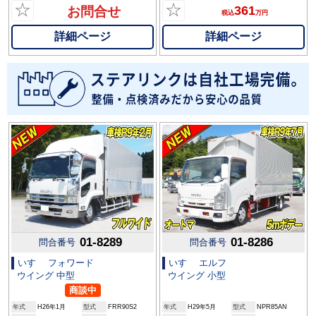
☆
☆
361
お問合せ
税込
万円
詳細ページ
詳細ページ
01-8289
01-8286
問合番号
問合番号
いすゞ フォワード
いすゞ エルフ
ウイング 中型
ウイング 小型
商談中
年式
H26年1月
型式
FRR90S2
年式
H29年5月
型式
NPR85AN