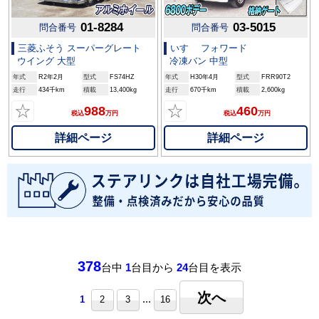
01-8284
03-5015
問合番号
問合番号
三菱ふそう スーパーグレート
いすゞ フォワード
ウイング 大型
冷凍バン 中型
年式
R2年2月
型式
FS74HZ
年式
H30年4月
型式
FRR90T2
走行
434千km
積載
13,400kg
走行
670千km
積載
2,600kg
☆
☆
988
460
税込
万円
税込
万円
詳細ページ
詳細ページ
378
台中
1
台目から
24
台目を表示
次へ
...
1
2
3
16