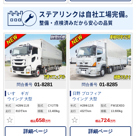
01-8281
01-8285
問合番号
問合番号
いすゞ ギガ
日野 プロフィア
ウイング 大型
ウイング 大型
年式
H28年11月
型式
CYJ77B
年式
H28年12月
型式
FW1EXEG
走行
810千km
積載
13,400kg
走行
432千km
積載
13,600kg
☆
☆
658
724
税込
万円
税込
万円
詳細ページ
詳細ページ