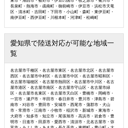
東市・湖西市・裾野市・伊豆の国市・牧之原市・菊川市・
長泉町・熱海市・函南町・御前崎市・伊豆市・浜松市天竜
区・清水町・吉田町・下田市・小山町・森町・東伊豆町・
南伊豆町・西伊豆町・川根本町・河津町・松崎町
愛知県で陸送対応が可能な地域一
覧
名古屋市千種区・名古屋市東区・名古屋市北区・名古屋市
西区・名古屋市中村区・名古屋市中区・名古屋市昭和区・
名古屋市瑞穂区・名古屋市熱田区・名古屋市中川区・名古
屋市港区・名古屋市南区・名古屋市守山区・名古屋市緑
区・名古屋市名東区・名古屋市天白区・豊橋市・岡崎市・
一宮市・瀬戸市・半田市・春日井市・豊川市・津島市・碧
南市・刈谷市・豊田市・安城市・西尾市・蒲郡市・犬山
市・常滑市・江南市・小牧市・稲沢市・新城市・東海市・
大府市・知多市・知立市・尾張旭市・高浜市・岩倉市・豊
明市・日進市・田原市・愛西市・清須市・北名古屋市・弥
富市・みよし市・あま市・長久手市・東郷町・豊山町・大