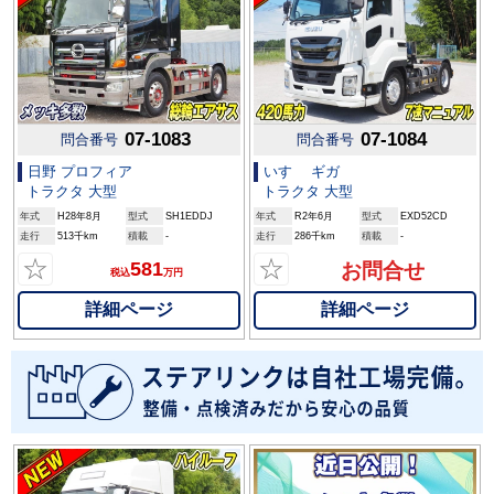
07-1083
07-1084
問合番号
問合番号
日野 プロフィア
いすゞ ギガ
トラクタ 大型
トラクタ 大型
年式
H28年8月
型式
SH1EDDJ
年式
R2年6月
型式
EXD52CD
走行
513千km
積載
-
走行
286千km
積載
-
☆
☆
581
お問合せ
税込
万円
詳細ページ
詳細ページ