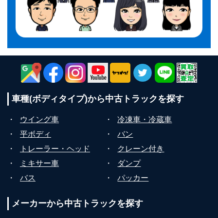
車種(ボディタイプ)から
中古トラックを探す
・
ウイング車
・
冷凍車・冷蔵車
・
平ボディ
・
バン
・
トレーラー・ヘッド
・
クレーン付き
・
ミキサー車
・
ダンプ
・
バス
・
パッカー
メーカーから
中古トラックを探す