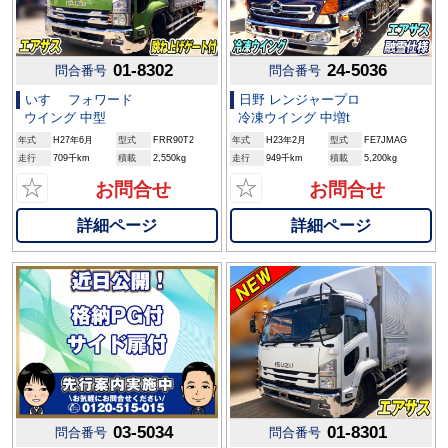
01-8302
24-5036
問合番号
問合番号
いすゞ フォワード
日野 レンジャープロ
ウイング 中型
冷凍ウイング 中増t
年式
H27年6月
型式
FRR90T2
年式
H23年2月
型式
FE7JMAG
走行
709千km
積載
2,550kg
走行
949千km
積載
5,200kg
☆
☆
お問合せ
お問合せ
詳細ページ
詳細ページ
03-5034
01-8301
問合番号
問合番号