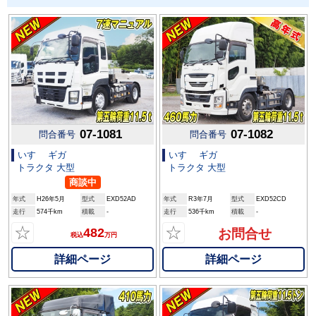
07-1081
07-1082
問合番号
問合番号
いすゞ ギガ
いすゞ ギガ
トラクタ 大型
トラクタ 大型
商談中
年式
H26年5月
型式
EXD52AD
年式
R3年7月
型式
EXD52CD
走行
574千km
積載
-
走行
536千km
積載
-
☆
☆
482
お問合せ
税込
万円
詳細ページ
詳細ページ