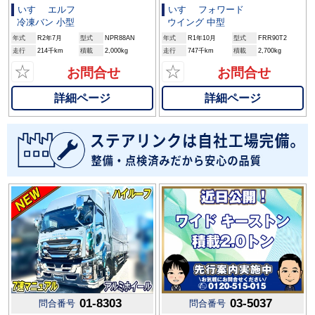
いすゞ エルフ
いすゞ フォワード
冷凍バン 小型
ウイング 中型
年式
R2年7月
型式
NPR88AN
年式
R1年10月
型式
FRR90T2
走行
214千km
積載
2,000kg
走行
747千km
積載
2,700kg
☆
☆
お問合せ
お問合せ
詳細ページ
詳細ページ
01-8303
03-5037
問合番号
問合番号