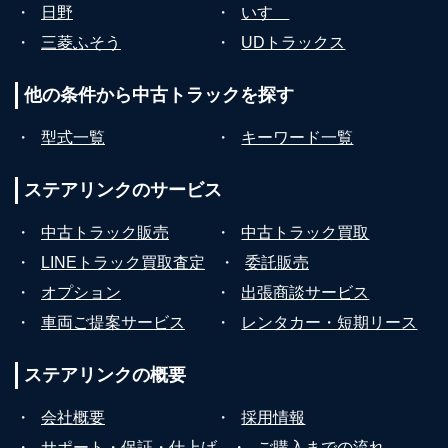
・
日野
・
いすゞ
・
三菱ふそう
・
UDトラックス
他の条件から
中古トラックを探す
・
型式一覧
・
キーワード一覧
ステアリンクの
サービス
・
中古トラック販売
・
中古トラック買取
・
LINEトラック買取査定
・
委託販売
・
オプション
・
出張商談サービス
・
車両ご提案サービス
・
レンタカー・短期リース
ステアリンクの
概要
・
会社概要
・
採用情報
・
サポート・保証・仕上げ
・
ご購入までの流れ