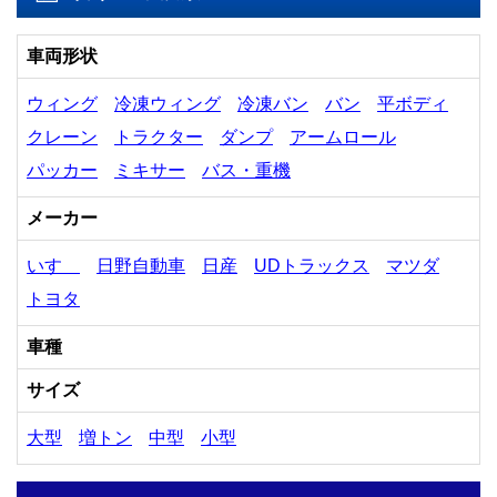
車両形状
ウィング
冷凍ウィング
冷凍バン
バン
平ボディ
クレーン
トラクター
ダンプ
アームロール
パッカー
ミキサー
バス・重機
メーカー
いすゞ
日野自動車
日産
UDトラックス
マツダ
トヨタ
車種
サイズ
大型
増トン
中型
小型