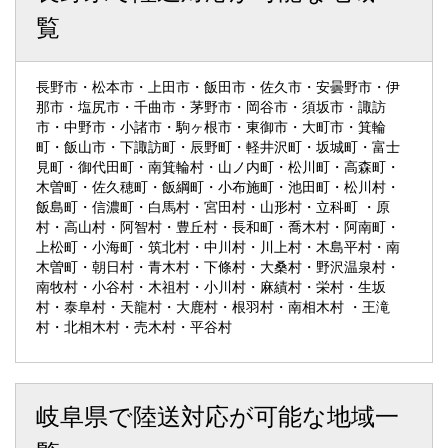
覧
長野市・松本市・上田市・飯田市・佐久市・安曇野市・伊
那市・塩尻市・千曲市・茅野市・岡谷市・須坂市・諏訪
市・中野市・小諸市・駒ヶ根市・東御市・大町市・箕輪
町・飯山市・下諏訪町・辰野町・軽井沢町・坂城町・富士
見町・御代田町・南箕輪村・山ノ内町・松川町・高森町・
木曽町・佐久穂町・飯綱町・小布施町・池田町・松川村・
飯島町・信濃町・白馬村・宮田村・山形村・立科町 ・原
村・高山村・阿智村・豊丘村・長和町・喬木村・阿南町・
上松町・小海町・筑北村・中川村・川上村・木島平村・南
木曽町・朝日村・青木村・下條村・大桑村・野沢温泉村・
南牧村・小谷村・木祖村・小川村・麻績村・栄村・生坂
村・泰阜村・天龍村・大鹿村・根羽村・南相木村 ・王滝
村・北相木村・売木村・平谷村
岐阜県で陸送対応が可能な地域一