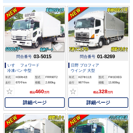
03-5015
01-8269
問合番号
問合番号
いすゞ フォワード
日野 プロフィア
冷凍バン 中型
ウイング 大型
年式
H30年4月
型式
FRR90T2
年式
H27年11月
型式
FW1EXEG
走行
670千km
積載
2,600kg
走行
967千km
積載
13,600kg
☆
☆
460
328
税込
万円
税込
万円
詳細ページ
詳細ページ