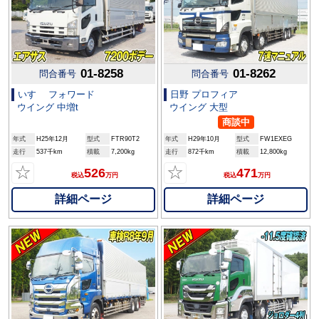
01-8258
01-8262
問合番号
問合番号
いすゞ フォワード
日野 プロフィア
ウイング 中増t
ウイング 大型
商談中
年式
H25年12月
型式
FTR90T2
年式
H29年10月
型式
FW1EXEG
走行
537千km
積載
7,200kg
走行
872千km
積載
12,800kg
☆
☆
526
471
税込
万円
税込
万円
詳細ページ
詳細ページ