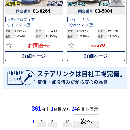
01-8264
03-5004
問合番号
問合番号
日野 プロフィア
いすゞ ギガ
ウイング 大型
冷凍バン 大型
年式
H29年9月
型式
FR1AHG
年式
H29年4月
型式
CYJ77B
走行
1,040千km
積載
13,400kg
走行
1,032千km
積載
13,400kg
☆
☆
570
お問合せ
税込
万円
詳細ページ
詳細ページ
361
台中
1
台目から
24
台目を表示
次へ
...
1
2
3
16