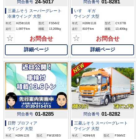
24-5017
01-8281
問合番号
問合番号
三菱ふそう スーパーグレート
いすゞ ギガ
冷凍ウイング 大型
ウイング 大型
年式
H25年10月
型式
FS54VZ
年式
H28年11月
型式
CYJ77B
走行
1,097千km
積載
13,200kg
走行
810千km
積載
13,400kg
☆
☆
お問合せ
お問合せ
詳細ページ
詳細ページ
01-8285
01-8282
問合番号
問合番号
日野 プロフィア
三菱ふそう スーパーグレート
ウイング 大型
ウイング 大型
年式
H28年12月
型式
FW1EXEG
年式
H28年6月
型式
FS64VZ