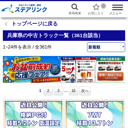
0
車両検索
お気に入り
メニュー
トップページに戻る
兵庫県の中古トラック一覧（361台該当）
1~24件を表示 / 全361件
...
1
2
3
16
次へ