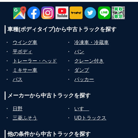
車種(ボディタイプ)から
中古トラックを探す
・
ウイング車
・
冷凍車・冷蔵車
・
平ボディ
・
バン
・
トレーラー・ヘッド
・
クレーン付き
・
ミキサー車
・
ダンプ
・
バス
・
パッカー
メーカーから
中古トラックを探す
・
日野
・
いすゞ
・
三菱ふそう
・
UDトラックス
他の条件から
中古トラックを探す