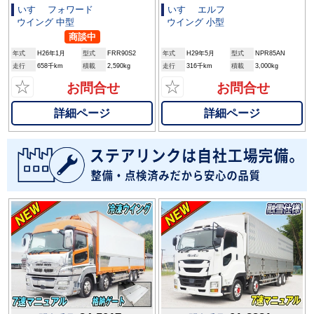
いすゞ フォワード
いすゞ エルフ
ウイング 中型
ウイング 小型
商談中
年式
H26年1月
型式
FRR90S2
年式
H29年5月
型式
NPR85AN
走行
658千km
積載
2,590kg
走行
316千km
積載
3,000kg
☆
☆
お問合せ
お問合せ
詳細ページ
詳細ページ