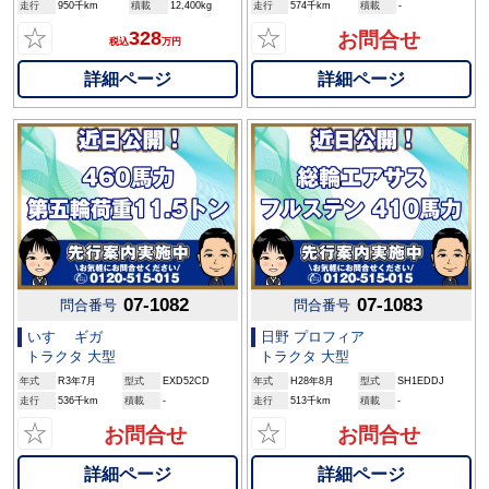
走行
950千km
積載
12,400kg
走行
574千km
積載
-
☆
☆
328
お問合せ
税込
万円
詳細ページ
詳細ページ
07-1082
07-1083
問合番号
問合番号
いすゞ ギガ
日野 プロフィア
トラクタ 大型
トラクタ 大型
年式
R3年7月
型式
EXD52CD
年式
H28年8月
型式
SH1EDDJ
走行
536千km
積載
-
走行
513千km
積載
-
☆
☆
お問合せ
お問合せ
詳細ページ
詳細ページ