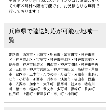
中古トラック専門店のステアリンクは兵庫県のすべ
ての市区町村へ陸送可能です。お見積もりも無料で
行っております！
兵庫県で陸送対応が可能な地域一
覧
姫路市・西宮市・尼崎市・明石市・加古川市・神戸市西
区・神戸市北区・宝塚市・神戸市垂水区・神戸市東灘区・
伊丹市・神戸市須磨区・川西市・神戸市灘区・神戸市中央
区・三田市・神戸市兵庫区・神戸市長田区・高砂市・芦屋
市・豊岡市・三木市・たつの市・丹波市・赤穂市・南あわ
じ市・小野市・加西市・洲本市・淡路市・篠山市・西脇
市・宍粟市・加東市・太子町・播磨町・朝来市・猪名川
町・相生市・稲美町・養父市・多可町・福崎町・香美町・
佐用町・上郡町・新温泉町・市川町・神河町