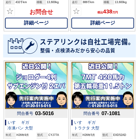
走行
432千km
積載
13,600kg
走行
886千km
積載
13,600kg
☆
☆
438
お問合せ
税込
万円
詳細ページ
詳細ページ
03-5016
07-1081
問合番号
問合番号
いすゞ ギガ
いすゞ ギガ
冷凍バン 大型
トラクタ 大型
年式
H26年9月
型式
CYJ77A
年式
H26年5月
型式
EXD52AD