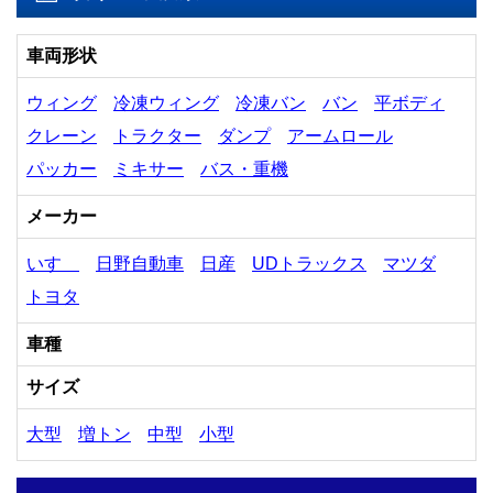
車両形状
ウィング
冷凍ウィング
冷凍バン
バン
平ボディ
クレーン
トラクター
ダンプ
アームロール
パッカー
ミキサー
バス・重機
メーカー
いすゞ
日野自動車
日産
UDトラックス
マツダ
トヨタ
車種
サイズ
大型
増トン
中型
小型