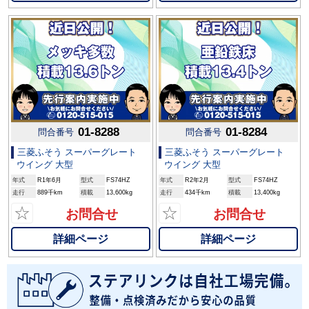
01-8288
01-8284
問合番号
問合番号
三菱ふそう スーパーグレート
三菱ふそう スーパーグレート
ウイング 大型
ウイング 大型
年式
R1年6月
型式
FS74HZ
年式
R2年2月
型式
FS74HZ
走行
889千km
積載
13,600kg
走行
434千km
積載
13,400kg
☆
☆
お問合せ
お問合せ
詳細ページ
詳細ページ