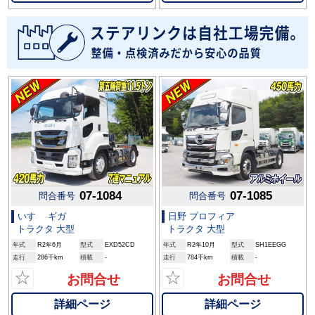
07-1084
07-1085
問合番号
問合番号
いすゞ ギガ
日野 プロフィア
トラクタ 大型
トラクタ 大型
年式
R2年6月
型式
EXD52CD
年式
R2年10月
型式
SH1EEGG
走行
286千km
積載
-
走行
784千km
積載
-
☆
☆
お問合せ
お問合せ
詳細ページ
詳細ページ