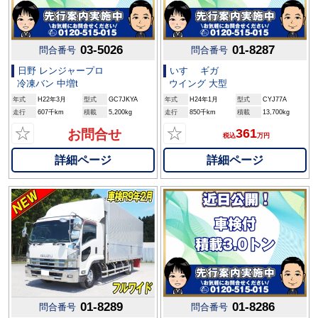
03-5026
01-8287
問合番号
問合番号
日野 レンジャープロ
いすゞ ギガ
冷凍バン 中増t
ウイング 大型
年式
H22年3月
型式
GC7JKYA
年式
H24年1月
型式
CYJ77A
走行
607千km
積載
5,200kg
走行
850千km
積載
13,700kg
☆
☆
361
お問合せ
税込
万円
詳細ページ
詳細ページ
01-8289
01-8286
問合番号
問合番号