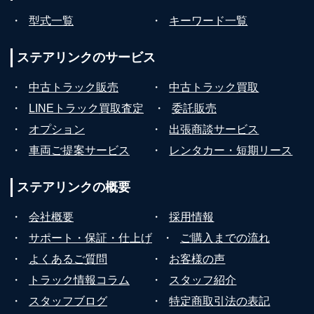
・
型式一覧
・
キーワード一覧
ステアリンクの
サービス
・
中古トラック販売
・
中古トラック買取
・
LINEトラック買取査定
・
委託販売
・
オプション
・
出張商談サービス
・
車両ご提案サービス
・
レンタカー・短期リース
ステアリンクの
概要
・
会社概要
・
採用情報
・
サポート・保証・仕上げ
・
ご購入までの流れ
・
よくあるご質問
・
お客様の声
・
トラック情報コラム
・
スタッフ紹介
・
スタッフブログ
・
特定商取引法の表記