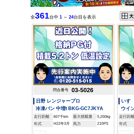
361
全
台中
1
～
24
台目を表示
03-5026
問合番号
日野 レンジャープロ
いすゞ
冷凍バン 中増t BKG-GC7JKYA
ウイン
走行距離
最大積載量
走行距
607千km
5,200kg
年式
H22年3月
馬力
210PS
年式