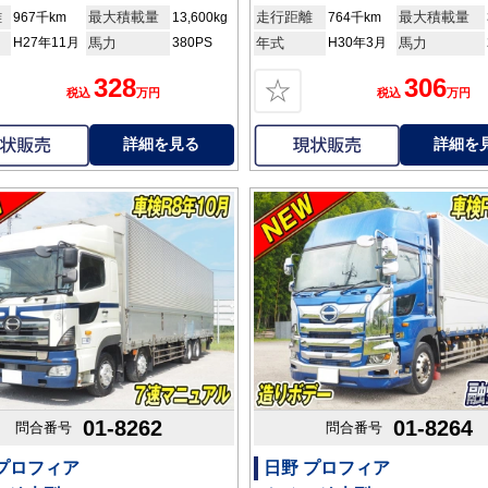
離
最大積載量
走行距離
最大積載量
967千km
13,600kg
764千km
H27年11月
馬力
380PS
年式
H30年3月
馬力
328
306
☆
税込
万円
税込
万円
詳細を見る
詳細を
01-8262
01-8264
問合番号
問合番号
 プロフィア
日野 プロフィア