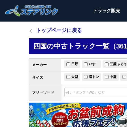
トラック
販売
トップページに戻る
四国の中古トラック一覧（36
日野
いすゞ
三菱ふそう
メーカー
大型
増トン
中型
サイズ
フリーワード