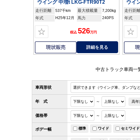
ウイング 中増t LKG-FTR90T2
ウイン
走行距離
最大積載量
走行距
537千km
7,200kg
年式
H25年12月
馬力
240PS
年式
526
☆
☆
税込
万円
詳細を見る
中古トラック車両一
車両形状
年 式
～
高年
価格帯
～
標準
ワイド
セミワイド
ボデー幅