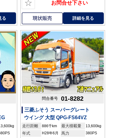
☆
お問合せ下さい
見る
詳細を見る
01-8282
問合番号
三菱ふそう スーパーグレート
EG
ウイング 大型 QPG-FS64VZ
走行距離
最大積載量
13,600kg
886千km
13,600kg
380PS
年式
H28年6月
馬力
380PS