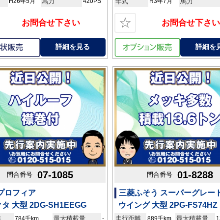
H26年5月
馬力
420PS
年式
R3年7月
馬力
☆
お問合せ下さい
お問合せ下さい
詳細を見る
詳細を
07-1085
01-8288
問合番号
問合番号
 プロフィア
三菱ふそう スーパーグレー
タ 大型 2DG-SH1EEGG
ウイング 大型 2PG-FS74HZ
離
最大積載量
走行距離
最大積載量
784千km
-
889千km
1