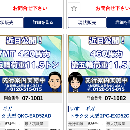
☆
お問合せ下さい
お問合せ下さい
詳細を見る
詳細を
07-1081
07-1082
問合番号
問合番号
 ギガ
いすゞ ギガ
タ 大型 QKG-EXD52AD
トラクタ 大型 2PG-EXD52C
離
最大積載量
走行距離
最大積載量
574千km
-
536千km