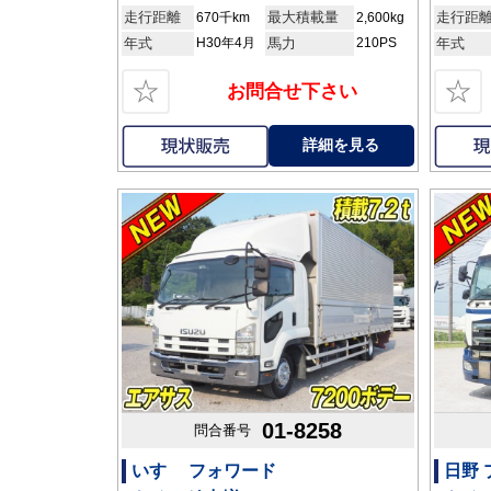
走行距離
最大積載量
走行距
670千km
2,600kg
年式
H30年4月
馬力
210PS
年式
☆
☆
お問合せ下さい
詳細を見る
01-8258
問合番号
いすゞ フォワード
日野