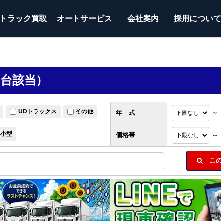
トラック
買取
オートサービス
会社案内
採用につい
1台該当）
UDトラックス
その他
年 式
～
小型
価格帯
～
この