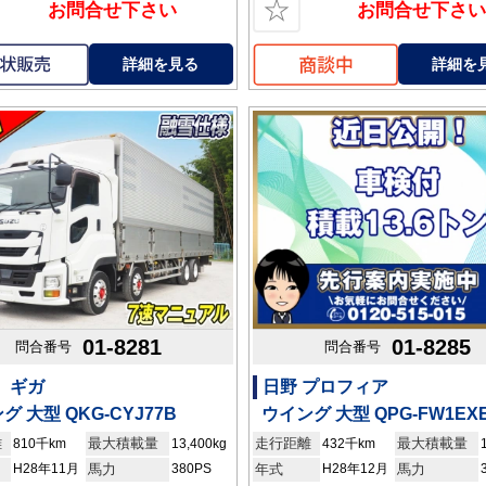
☆
お問合せ下さい
お問合せ下さい
詳細を見る
詳細を
01-8281
01-8285
問合番号
問合番号
 ギガ
日野 プロフィア
グ 大型 QKG-CYJ77B
ウイング 大型 QPG-FW1EX
離
最大積載量
走行距離
最大積載量
810千km
13,400kg
432千km
H28年11月
馬力
380PS
年式
H28年12月
馬力