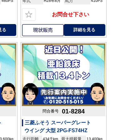
460PS
年式
H28年8月
馬力
410PS
☆
お問合せ下さい
見る
詳細を見る
01-8284
問合番号
ト
三菱ふそう スーパーグレート
ウイング 大型 2PG-FS74HZ
走行距離
最大積載量
3,600kg
434千km
13,400kg