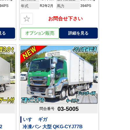
94PS
年式
R2年2月
馬力
394PS
☆
お問合せ下さい
見る
詳細を見る
03-5005
問合番号
いすゞ ギガ
2
冷凍バン 大型 QKG-CYJ77B