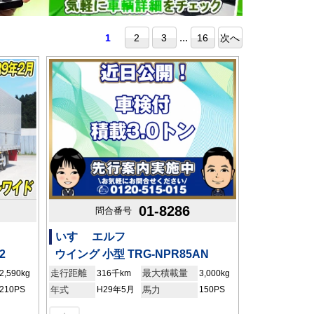
...
1
2
3
16
次へ
01-8286
問合番号
いすゞ エルフ
2
ウイング 小型 TRG-NPR85AN
走行距離
最大積載量
2,590kg
316千km
3,000kg
210PS
年式
H29年5月
馬力
150PS