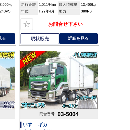
走行距離
最大積載量
3,000kg
1,011千km
13,400kg
240PS
年式
H29年4月
馬力
380PS
☆
お問合せ下さい
見る
詳細を見る
03-5004
問合番号
いすゞ ギガ