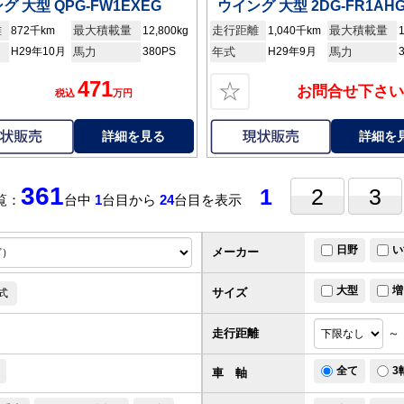
グ 大型 QPG-FW1EXEG
ウイング 大型 2DG-FR1AH
離
最大積載量
走行距離
最大積載量
872千km
12,800kg
1,040千km
H29年10月
馬力
380PS
年式
H29年9月
馬力
471
☆
お問合せ下さい
税込
万円
詳細を見る
詳細を
361
1
2
3
覧：
台中
1
台目から
24
台目を表示
日野
い
メーカー
大型
増
サイズ
式
走行距離
～
全て
3
車 軸