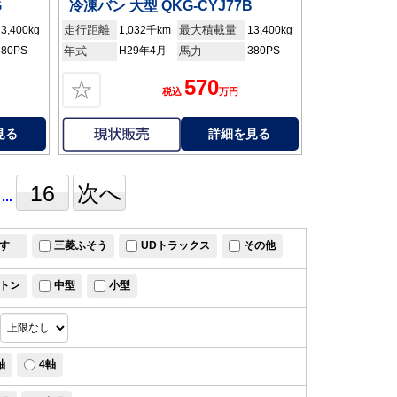
G
冷凍バン 大型 QKG-CYJ77B
走行距離
最大積載量
13,400kg
1,032千km
13,400kg
380PS
年式
H29年4月
馬力
380PS
570
☆
税込
万円
見る
詳細を見る
16
次へ
...
すゞ
三菱ふそう
UDトラックス
その他
トン
中型
小型
軸
4軸