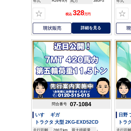
年式
H26年9月
馬力
380PS
年式
328
☆
☆
税込
万円
詳細を見る
07-1084
問合番号
いすゞ ギガ
日野
トラクタ 大型 2KG-EXD52CD
トラク
走行距離
最大積載量
走行距
286千km
-