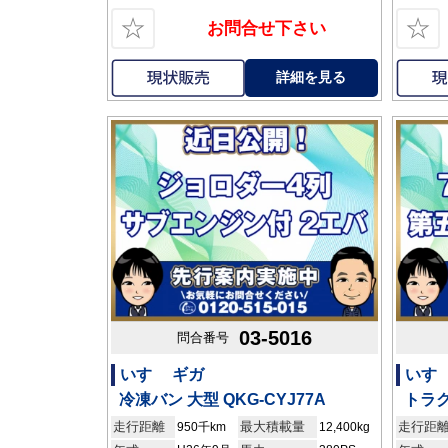
☆
☆
お問合せ下さい
詳細を見る
03-5016
問合番号
いすゞ ギガ
いすゞ
冷凍バン 大型 QKG-CYJ77A
トラク
走行距離
最大積載量
走行距
950千km
12,400kg