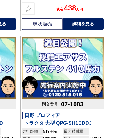
438
☆
税込
万円
見る
詳細を見る
07-1083
問合番号
日野 プロフィア
D
トラクタ 大型 QPG-SH1EDDJ
走行距離
最大積載量
-
513千km
-