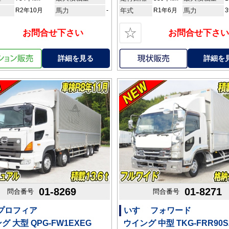
R2年10月
馬力
-
年式
R1年6月
馬力
3
☆
お問合せ下さい
お問合せ下さい
詳細を見る
詳細を
01-8269
01-8271
問合番号
問合番号
 プロフィア
いすゞ フォワード
グ 大型 QPG-FW1EXEG
ウイング 中型 TKG-FRR90S