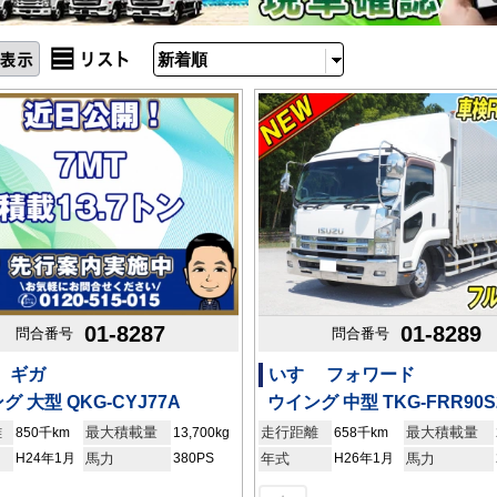
01-8287
01-8289
問合番号
問合番号
 ギガ
いすゞ フォワード
グ 大型 QKG-CYJ77A
ウイング 中型 TKG-FRR90S
離
最大積載量
走行距離
最大積載量
850千km
13,700kg
658千km
H24年1月
馬力
380PS
年式
H26年1月
馬力