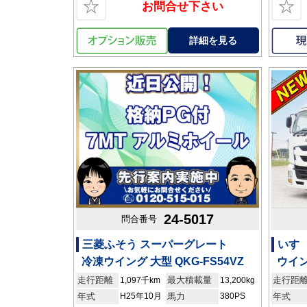
☆
☆
お問合せ下さい
詳細を見る
24-5017
問合番号
三菱ふそう スーパーグレート
いすゞ
冷凍ウイング 大型 QKG-FS54VZ
ウイン
走行距離
最大積載量
走行距
1,097千km
13,200kg
年式
H25年10月
馬力
380PS
年式