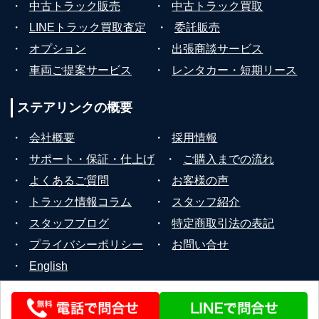
・
中古トラック販売
・
中古トラック買取
・
LINEトラック買取査定
・
委託販売
・
オプション
・
出張商談サービス
・
車両ご提案サービス
・
レンタカー・短期リース
ステアリンクの
概要
・
会社概要
・
採用情報
・
サポート・保証・仕上げ
・
ご購入までの流れ
・
よくあるご質問
・
お客様の声
・
トラック情報コラム
・
スタッフ紹介
・
スタッフブログ
・
特定商取引法の表記
・
プライバシーポリシー
・
お問い合せ
・
English
© 2026 STEERLINK Co.,Ltd