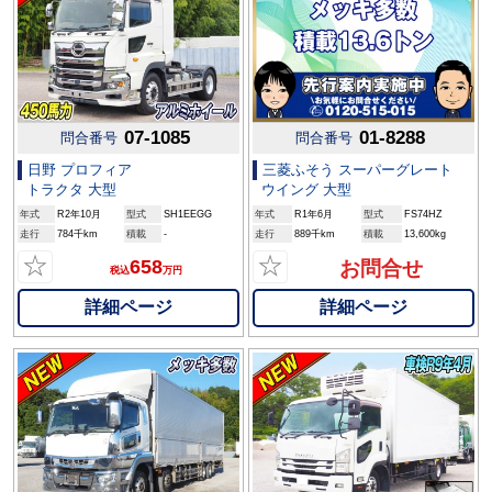
07-1085
01-8288
問合番号
問合番号
日野 プロフィア
三菱ふそう スーパーグレート
トラクタ 大型
ウイング 大型
年式
R2年10月
型式
SH1EEGG
年式
R1年6月
型式
FS74HZ
走行
784千km
積載
-
走行
889千km
積載
13,600kg
☆
☆
658
お問合せ
税込
万円
詳細ページ
詳細ページ