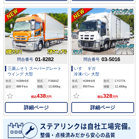
01-8282
03-5016
問合番号
問合番号
三菱ふそう スーパーグレート
いすゞ ギガ
ウイング 大型
冷凍バン 大型
年式
H28年6月
型式
FS64VZ
年式
H26年9月
型式
CYJ77A
走行
886千km
積載
13,600kg
走行
950千km
積載
12,400kg
☆
☆
438
328
税込
万円
税込
万円
詳細ページ
詳細ページ