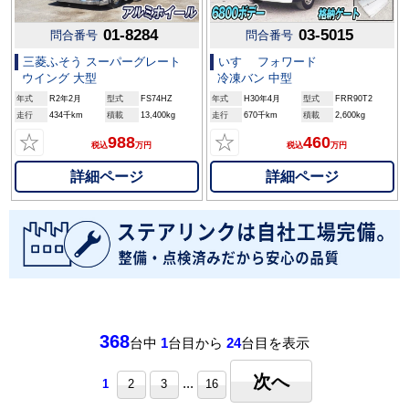
01-8284
03-5015
問合番号
問合番号
三菱ふそう スーパーグレート
いすゞ フォワード
ウイング 大型
冷凍バン 中型
年式
R2年2月
型式
FS74HZ
年式
H30年4月
型式
FRR90T2
走行
434千km
積載
13,400kg
走行
670千km
積載
2,600kg
☆
☆
988
460
税込
万円
税込
万円
詳細ページ
詳細ページ
368
台中
1
台目から
24
台目を表示
次へ
...
1
2
3
16