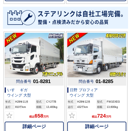
01-8281
01-8285
問合番号
問合番号
いすゞ ギガ
日野 プロフィア
ウイング 大型
ウイング 大型
年式
H28年11月
型式
CYJ77B
年式
H28年12月
型式
FW1EXEG
走行
810千km
積載
13,400kg
走行
432千km
積載
13,600kg
☆
☆
658
724
税込
万円
税込
万円
詳細ページ
詳細ページ