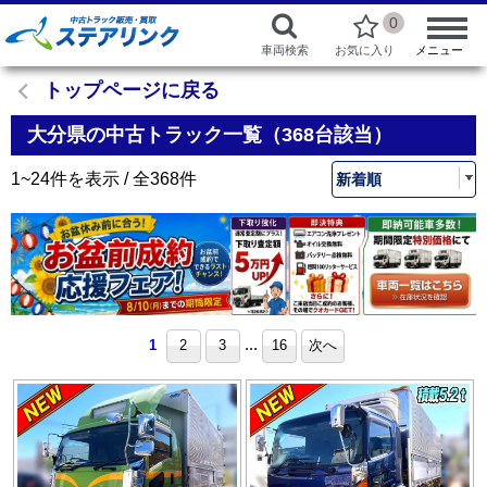
0
車両検索
お気に入り
メニュー
トップページに戻る
大分県の中古トラック一覧（368台該当）
1~24件を表示 / 全368件
...
1
2
3
16
次へ