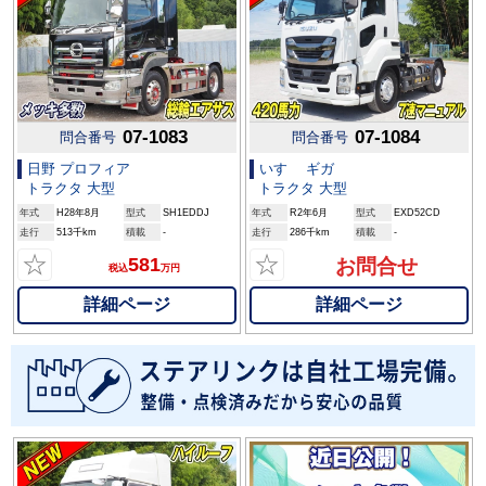
07-1083
07-1084
問合番号
問合番号
日野 プロフィア
いすゞ ギガ
トラクタ 大型
トラクタ 大型
年式
H28年8月
型式
SH1EDDJ
年式
R2年6月
型式
EXD52CD
走行
513千km
積載
-
走行
286千km
積載
-
☆
☆
581
お問合せ
税込
万円
詳細ページ
詳細ページ