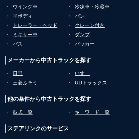
・
ウイング車
・
冷凍車・冷蔵車
・
平ボディ
・
バン
・
トレーラー・ヘッド
・
クレーン付き
・
ミキサー車
・
ダンプ
・
バス
・
パッカー
メーカーから
中古トラックを探す
・
日野
・
いすゞ
・
三菱ふそう
・
UDトラックス
他の条件から
中古トラックを探す
・
型式一覧
・
キーワード一覧
ステアリンクの
サービス