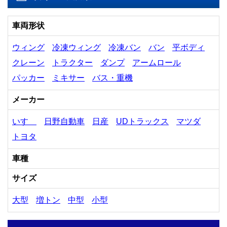
車両形状
ウィング
冷凍ウィング
冷凍バン
バン
平ボディ
クレーン
トラクター
ダンプ
アームロール
パッカー
ミキサー
バス・重機
メーカー
いすゞ
日野自動車
日産
UDトラックス
マツダ
トヨタ
車種
サイズ
大型
増トン
中型
小型