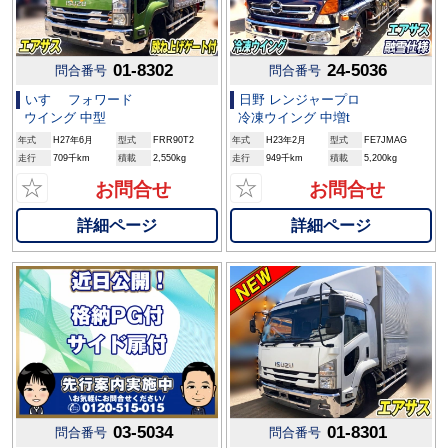
01-8302
24-5036
問合番号
問合番号
いすゞ フォワード
日野 レンジャープロ
ウイング 中型
冷凍ウイング 中増t
年式
H27年6月
型式
FRR90T2
年式
H23年2月
型式
FE7JMAG
走行
709千km
積載
2,550kg
走行
949千km
積載
5,200kg
☆
☆
お問合せ
お問合せ
詳細ページ
詳細ページ
03-5034
01-8301
問合番号
問合番号