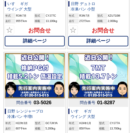
いすゞ ギガ
日野 デュトロ
ウイング 大型
冷凍バン 小型
年式
R3年7月
型式
CYJ77C
年式
R3年7月
型式
XZU710M
走行
955千km
積載
13,100kg
走行
272千km
積載
2,000kg
☆
☆
お問合せ
お問合せ
詳細ページ
詳細ページ
03-5026
01-8287
問合番号
問合番号
日野 レンジャープロ
いすゞ ギガ
冷凍バン 中増t
ウイング 大型
年式
H22年3月
型式
GC7JKYA
年式
H24年1月
型式
CYJ77A
走行
607千km
積載
5,200kg
走行
850千km
積載
13,700kg