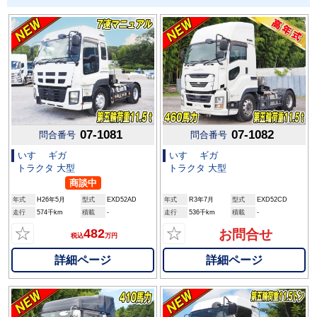
07-1081
07-1082
問合番号
問合番号
いすゞ ギガ
いすゞ ギガ
トラクタ 大型
トラクタ 大型
商談中
年式
H26年5月
型式
EXD52AD
年式
R3年7月
型式
EXD52CD
走行
574千km
積載
-
走行
536千km
積載
-
☆
☆
482
お問合せ
税込
万円
詳細ページ
詳細ページ