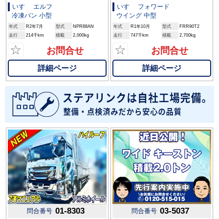
いすゞ エルフ
いすゞ フォワード
冷凍バン 小型
ウイング 中型
年式
R2年7月
型式
NPR88AN
年式
R1年10月
型式
FRR90T2
走行
214千km
積載
2,000kg
走行
747千km
積載
2,700kg
☆
☆
お問合せ
お問合せ
詳細ページ
詳細ページ
01-8303
03-5037
問合番号
問合番号