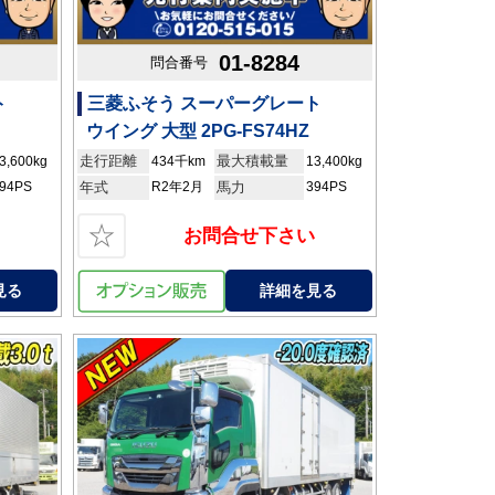
01-8284
問合番号
ト
三菱ふそう スーパーグレート
ウイング 大型 2PG-FS74HZ
走行距離
最大積載量
3,600kg
434千km
13,400kg
94PS
年式
R2年2月
馬力
394PS
☆
お問合せ下さい
見る
詳細を見る