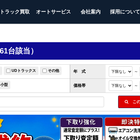
トラック
買取
オートサービス
会社案内
採用につい
61台該当）
UDトラックス
その他
年 式
～
小型
価格帯
～
この