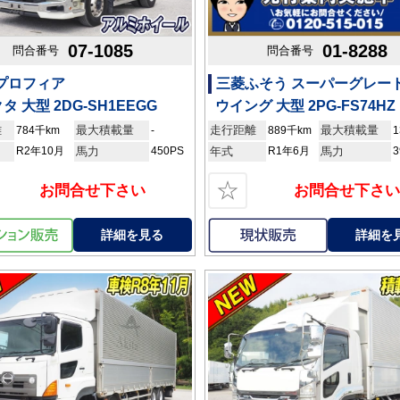
07-1085
01-8288
問合番号
問合番号
 プロフィア
三菱ふそう スーパーグレー
タ 大型 2DG-SH1EEGG
ウイング 大型 2PG-FS74HZ
離
最大積載量
走行距離
最大積載量
784千km
-
889千km
1
R2年10月
馬力
450PS
年式
R1年6月
馬力
3
☆
お問合せ下さい
お問合せ下さい
詳細を見る
詳細を