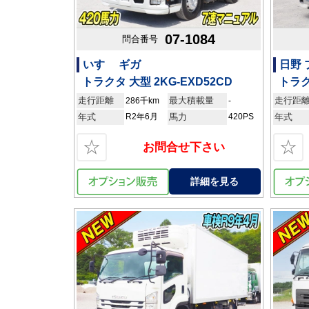
07-1084
問合番号
いすゞ ギガ
日野
トラクタ 大型 2KG-EXD52CD
トラク
走行距離
最大積載量
走行距
286千km
-
年式
R2年6月
馬力
420PS
年式
☆
☆
お問合せ下さい
詳細を見る