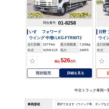
01-8258
問合番号
いすゞ フォワード
日野
ウイング 中増t LKG-FTR90T2
ウイン
走行距離
最大積載量
走行距
537千km
7,200kg
年式
H25年12月
馬力
240PS
年式
526
☆
☆
税込
万円
詳細を見る
中古トラック車両一
車両形状