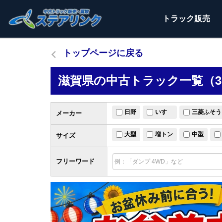
トラック
販売
トップページに戻る
滋賀県の中古トラック一覧（3
日野
いすゞ
三菱ふそう
メーカー
大型
増トン
中型
サイズ
フリーワード