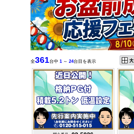
361
全
台中
1
～
24
台目を表示