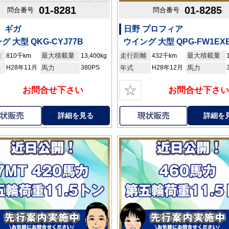
01-8281
01-8285
問合番号
問合番号
 ギガ
日野 プロフィア
グ 大型 QKG-CYJ77B
ウイング 大型 QPG-FW1EX
離
最大積載量
走行距離
最大積載量
810千km
13,400kg
432千km
H28年11月
馬力
380PS
年式
H28年12月
馬力
☆
お問合せ下さい
お問合せ下さい
詳細を見る
詳細を