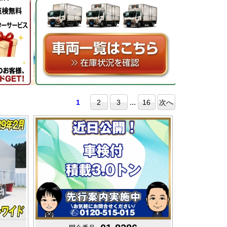
...
1
2
3
16
次へ