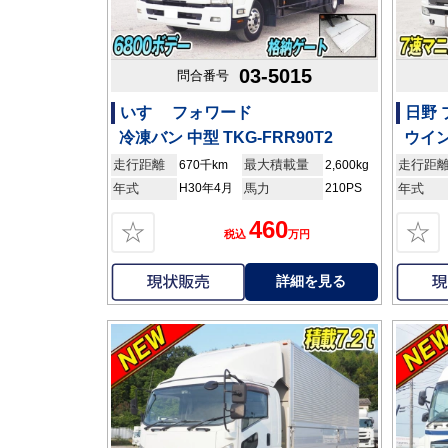
03-5015
問合番号
いすゞ フォワード
日野
冷凍バン 中型 TKG-FRR90T2
ウイン
走行距離
最大積載量
走行距
670千km
2,600kg
年式
H30年4月
馬力
210PS
年式
460
☆
☆
税込
万円
詳細を見る