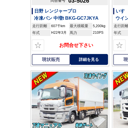
03-5026
問合番号
日野 レンジャープロ
いすゞ
冷凍バン 中増t BKG-GC7JKYA
ウイン
走行距離
最大積載量
走行距
607千km
5,200kg
年式
H22年3月
馬力
210PS
年式
☆
☆
お問合せ下さい
詳細を見る