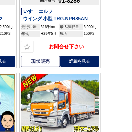
01-8286
問合番号
いすゞ エルフ
2
ウイング 小型 TRG-NPR85AN
走行距離
最大積載量
2,590kg
316千km
3,000kg
210PS
年式
H29年5月
馬力
150PS
☆
お問合せ下さい
見る
詳細を見る