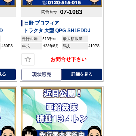
07-1083
問合番号
日野 プロフィア
D
トラクタ 大型 QPG-SH1EDDJ
走行距離
最大積載量
-
513千km
-
460PS
年式
H28年8月
馬力
410PS
☆
お問合せ下さい
見る
詳細を見る