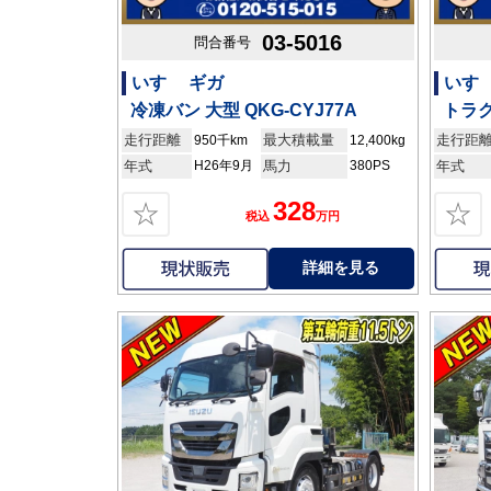
03-5016
問合番号
いすゞ ギガ
いすゞ
冷凍バン 大型 QKG-CYJ77A
トラク
走行距離
最大積載量
走行距
950千km
12,400kg
年式
H26年9月
馬力
380PS
年式
328
☆
☆
税込
万円
詳細を見る