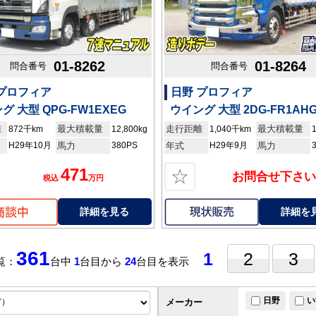
01-8262
01-8264
問合番号
問合番号
 プロフィア
日野 プロフィア
グ 大型 QPG-FW1EXEG
ウイング 大型 2DG-FR1AH
離
最大積載量
走行距離
最大積載量
872千km
12,800kg
1,040千km
H29年10月
馬力
380PS
年式
H29年9月
馬力
471
☆
お問合せ下さい
税込
万円
詳細を見る
詳細を
361
1
2
3
覧：
台中
1
台目から
24
台目を表示
日野
い
メーカー