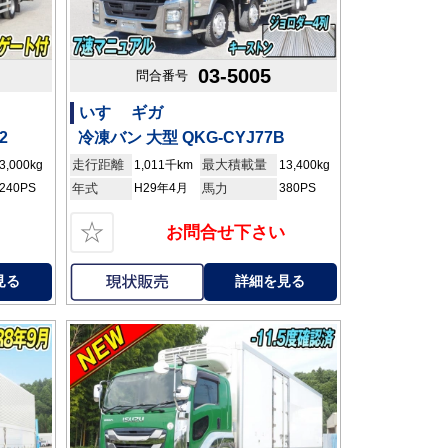
03-5005
問合番号
いすゞ ギガ
2
冷凍バン 大型 QKG-CYJ77B
走行距離
最大積載量
3,000kg
1,011千km
13,400kg
240PS
年式
H29年4月
馬力
380PS
☆
お問合せ下さい
見る
詳細を見る