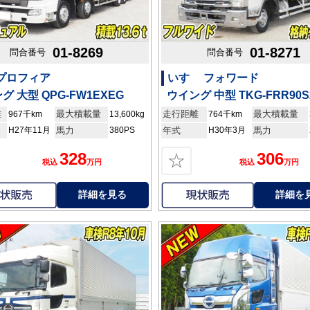
01-8269
01-8271
問合番号
問合番号
 プロフィア
いすゞ フォワード
グ 大型 QPG-FW1EXEG
ウイング 中型 TKG-FRR90S
離
最大積載量
走行距離
最大積載量
967千km
13,600kg
764千km
H27年11月
馬力
380PS
年式
H30年3月
馬力
328
306
☆
税込
万円
税込
万円
詳細を見る
詳細を