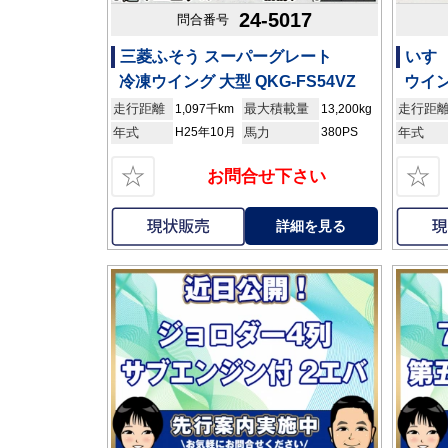
24-5017
問合番号
三菱ふそう スーパーグレート
いすゞ
冷凍ウイング 大型 QKG-FS54VZ
ウイン
走行距離
最大積載量
走行距
1,097千km
13,200kg
年式
H25年10月
馬力
380PS
年式
☆
☆
お問合せ下さい
詳細を見る