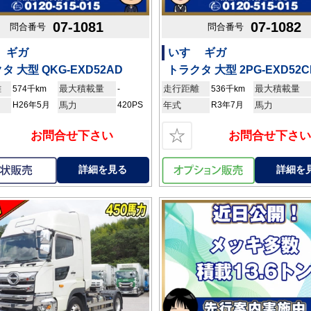
07-1081
07-1082
問合番号
問合番号
 ギガ
いすゞ ギガ
タ 大型 QKG-EXD52AD
トラクタ 大型 2PG-EXD52C
離
最大積載量
走行距離
最大積載量
574千km
-
536千km
H26年5月
馬力
420PS
年式
R3年7月
馬力
☆
お問合せ下さい
お問合せ下さい
詳細を見る
詳細を