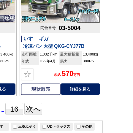
03-5004
問合番号
いすゞ ギガ
G
冷凍バン 大型 QKG-CYJ77B
走行距離
最大積載量
13,400kg
1,032千km
13,400kg
380PS
年式
H29年4月
馬力
380PS
570
☆
税込
万円
見る
詳細を見る
16
次へ
...
すゞ
三菱ふそう
UDトラックス
その他