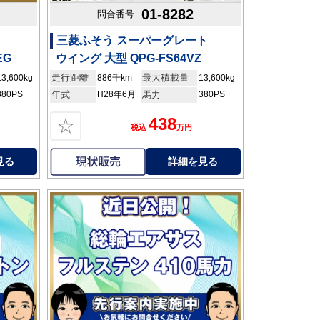
01-8282
問合番号
三菱ふそう スーパーグレート
EG
ウイング 大型 QPG-FS64VZ
走行距離
最大積載量
13,600kg
886千km
13,600kg
380PS
年式
H28年6月
馬力
380PS
438
☆
税込
万円
見る
詳細を見る