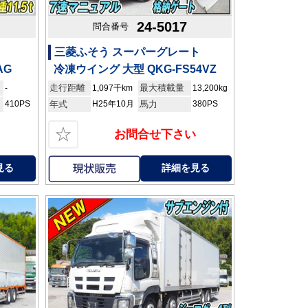
24-5017
問合番号
三菱ふそう スーパーグレート
AG
冷凍ウイング 大型 QKG-FS54VZ
走行距離
最大積載量
-
1,097千km
13,200kg
410PS
年式
H25年10月
馬力
380PS
☆
お問合せ下さい
見る
詳細を見る