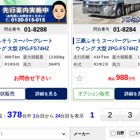
01-8288
01-8284
問合番号
問合番号
ふそう スーパーグレート
三菱ふそう スーパーグレー
グ 大型 2PG-FS74HZ
ウイング 大型 2PG-FS74HZ
離
最大積載量
走行距離
最大積載量
889千km
13,600kg
434千km
1
R1年6月
馬力
394PS
年式
R2年2月
馬力
3
988
☆
お問合せ下さい
税込
万円
詳細を見る
詳細を
378
1
2
3
覧：
台中
1
台目から
24
台目を表示
日野
い
メーカー