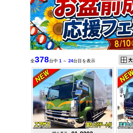
378
全
台中
1
～
24
台目を表示