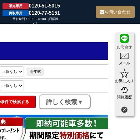
0120-51-5015
販売専用
て
お問い合わせ
0120-77-5151
買取専用
受付時間 / 9:00～18:00（日曜除
く）
お問合せ
メール
高年式
お気に入り
閲覧履歴
条件で検索する