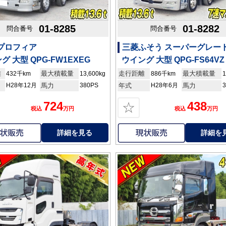
01-8285
01-8282
問合番号
問合番号
 プロフィア
三菱ふそう スーパーグレー
グ 大型 QPG-FW1EXEG
ウイング 大型 QPG-FS64VZ
離
最大積載量
走行距離
最大積載量
432千km
13,600kg
886千km
1
H28年12月
馬力
380PS
年式
H28年6月
馬力
724
438
☆
税込
万円
税込
万円
詳細を見る
詳細を