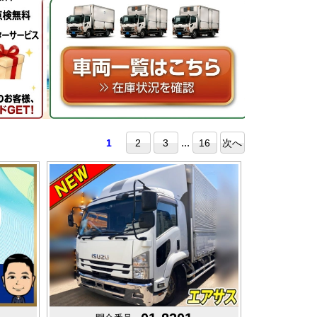
...
1
2
3
16
次へ