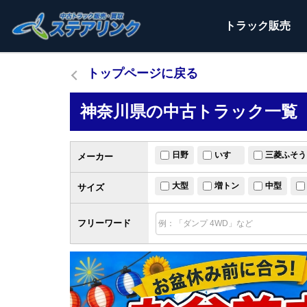
トラック
販売
トップページに戻る
神奈川県の中古トラック一覧（
日野
いすゞ
三菱ふそう
メーカー
大型
増トン
中型
サイズ
フリーワード