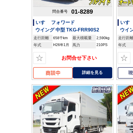
01-8289
問合番号
いすゞ フォワード
いすゞ
ウイング 中型 TKG-FRR90S2
ウイン
走行距離
最大積載量
走行距
658千km
2,590kg
年式
H26年1月
馬力
210PS
年式
☆
☆
お問合せ下さい
詳細を見る