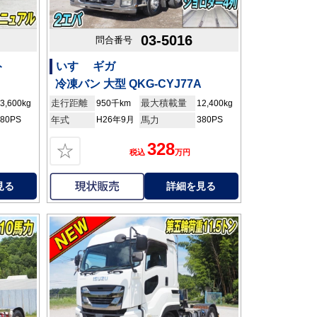
03-5016
問合番号
ト
いすゞ ギガ
冷凍バン 大型 QKG-CYJ77A
走行距離
最大積載量
3,600kg
950千km
12,400kg
380PS
年式
H26年9月
馬力
380PS
328
☆
税込
万円
見る
詳細を見る