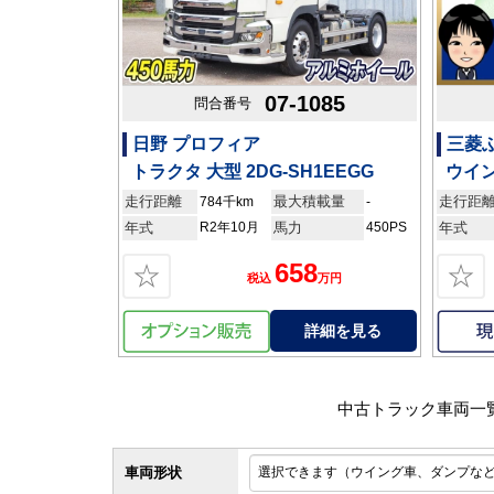
07-1085
問合番号
日野 プロフィア
三菱
トラクタ 大型 2DG-SH1EEGG
ウイン
走行距離
最大積載量
走行距
784千km
-
年式
R2年10月
馬力
450PS
年式
658
☆
☆
税込
万円
詳細を見る
中古トラック車両一
車両形状