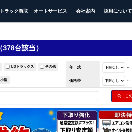
トラック
買取
オートサービス
会社案内
採用につい
378台該当）
UDトラックス
その他
年 式
～
小型
価格帯
～
この