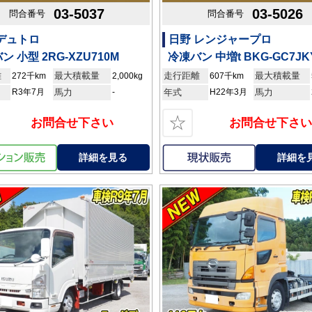
03-5037
03-5026
問合番号
問合番号
デュトロ
日野 レンジャープロ
ン 小型 2RG-XZU710M
冷凍バン 中増t BKG-GC7JK
離
最大積載量
走行距離
最大積載量
272千km
2,000kg
607千km
R3年7月
馬力
-
年式
H22年3月
馬力
☆
お問合せ下さい
お問合せ下さい
詳細を見る
詳細を