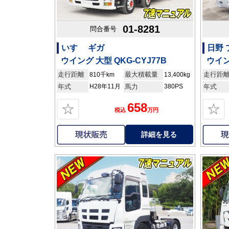
01-8281
問合番号
いすゞ ギガ
日野
ウイング 大型 QKG-CYJ77B
ウイン
走行距離
最大積載量
走行距
810千km
13,400kg
年式
H28年11月
馬力
380PS
年式
658
☆
☆
税込
万円
詳細を見る