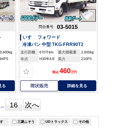
03-5015
問合番号
ト
いすゞ フォワード
冷凍バン 中型 TKG-FRR90T2
走行距離
最大積載量
3,400kg
670千km
2,600kg
94PS
年式
H30年4月
馬力
210PS
460
☆
税込
万円
見る
詳細を見る
16
次へ
...
すゞ
三菱ふそう
UDトラックス
その他