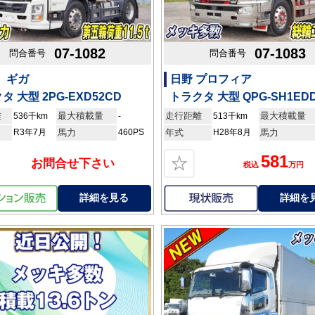
07-1082
07-1083
問合番号
問合番号
 ギガ
日野 プロフィア
タ 大型 2PG-EXD52CD
トラクタ 大型 QPG-SH1ED
離
最大積載量
走行距離
最大積載量
536千km
-
513千km
R3年7月
馬力
460PS
年式
H28年8月
馬力
581
☆
お問合せ下さい
税込
万円
詳細を見る
詳細を