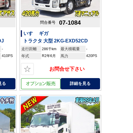
07-1084
問合番号
いすゞ ギガ
DJ
トラクタ 大型 2KG-EXD52CD
走行距離
最大積載量
-
286千km
-
410PS
年式
R2年6月
馬力
420PS
☆
お問合せ下さい
見る
詳細を見る