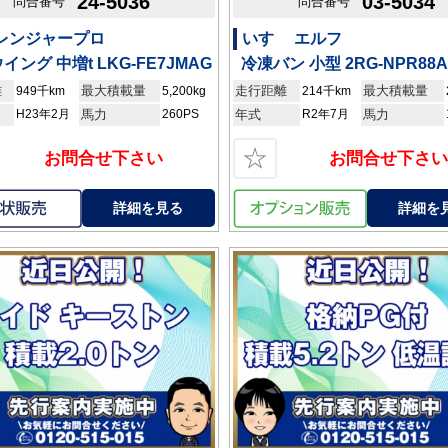
24-5036
03-5034
問合番号
問合番号
 レンジャープロ
いすゞ エルフ
イング 中増t LKG-FE7JMAG
冷凍バン 小型 2RG-NPR88
離
最大積載量
走行距離
最大積載量
949千km
5,200kg
214千km
H23年2月
馬力
260PS
年式
R2年7月
馬力
☆
お問合せ下さい
お問合せ下さい
詳細を見る
詳細を