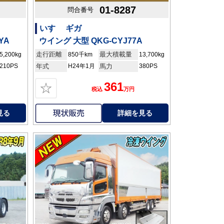
01-8287
問合番号
いすゞ ギガ
YA
ウイング 大型 QKG-CYJ77A
走行距離
最大積載量
5,200kg
850千km
13,700kg
210PS
年式
H24年1月
馬力
380PS
361
☆
税込
万円
見る
詳細を見る