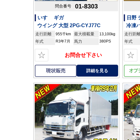
01-8303
問合番号
いすゞ ギガ
日野 
ウイング 大型 2PG-CYJ77C
冷凍バ
走行距離
最大積載量
走行距
955千km
13,100kg
年式
R3年7月
馬力
380PS
年式
☆
☆
お問合せ下さい
詳細を見る