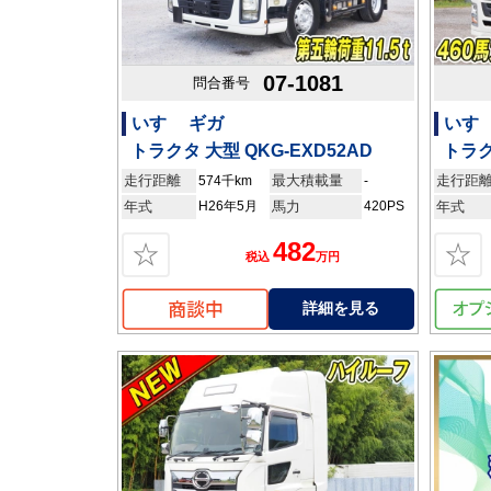
07-1081
問合番号
いすゞ ギガ
いすゞ
トラクタ 大型 QKG-EXD52AD
トラク
走行距離
最大積載量
走行距
574千km
-
年式
H26年5月
馬力
420PS
年式
482
☆
☆
税込
万円
詳細を見る