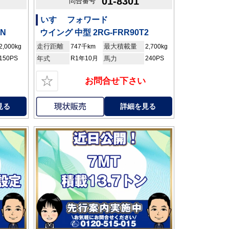
01-8301
問合番号
いすゞ フォワード
AN
ウイング 中型 2RG-FRR90T2
走行距離
最大積載量
2,000kg
747千km
2,700kg
150PS
年式
R1年10月
馬力
240PS
☆
お問合せ下さい
見る
詳細を見る