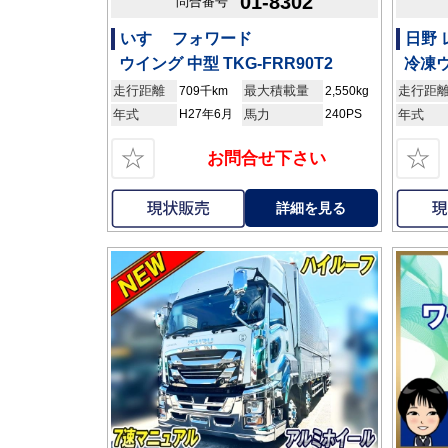
01-8302
問合番号
いすゞ フォワード
日野
ウイング 中型 TKG-FRR90T2
冷凍ウ
走行距離
最大積載量
走行距
709千km
2,550kg
年式
H27年6月
馬力
240PS
年式
☆
☆
お問合せ下さい
詳細を見る