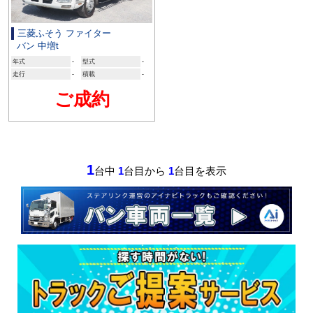
三菱ふそう ファイター
バン 中増t
年式
-
型式
-
走行
-
積載
-
ご成約
1
台中
1
台目から
1
台目を表示