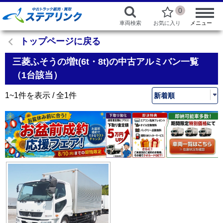
0
車両検索
お気に入り
メニュー
トップページに戻る
三菱ふそうの増t(6t・8t)の中古アルミバン一覧
（1台該当）
1~1件を表示 / 全1件