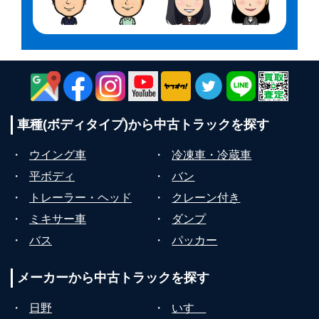
車種(ボディタイプ)から
中古トラックを探す
・
ウイング車
・
冷凍車・冷蔵車
・
平ボディ
・
バン
・
トレーラー・ヘッド
・
クレーン付き
・
ミキサー車
・
ダンプ
・
バス
・
パッカー
メーカーから
中古トラックを探す
・
日野
・
いすゞ