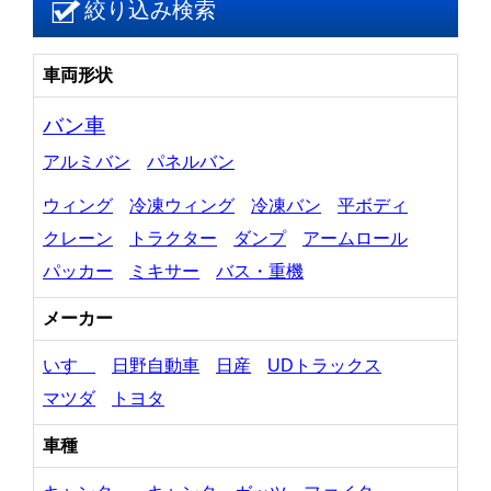
絞り込み検索
車両形状
バン車
アルミバン
パネルバン
ウィング
冷凍ウィング
冷凍バン
平ボディ
クレーン
トラクター
ダンプ
アームロール
パッカー
ミキサー
バス・重機
メーカー
いすゞ
日野自動車
日産
UDトラックス
マツダ
トヨタ
車種