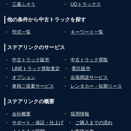
・
三菱ふそう
・
UDトラックス
他の条件から
中古トラックを探す
・
型式一覧
・
キーワード一覧
ステアリンクの
サービス
・
中古トラック販売
・
中古トラック買取
・
LINEトラック買取査定
・
委託販売
・
オプション
・
出張商談サービス
・
車両ご提案サービス
・
レンタカー・短期リース
ステアリンクの
概要
・
会社概要
・
採用情報
・
サポート・保証・仕上げ
・
ご購入までの流れ