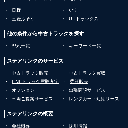
・
日野
・
いすゞ
・
三菱ふそう
・
UDトラックス
他の条件から
中古トラックを探す
・
型式一覧
・
キーワード一覧
ステアリンクの
サービス
・
中古トラック販売
・
中古トラック買取
・
LINEトラック買取査定
・
委託販売
・
オプション
・
出張商談サービス
・
車両ご提案サービス
・
レンタカー・短期リース
ステアリンクの
概要
・
会社概要
・
採用情報