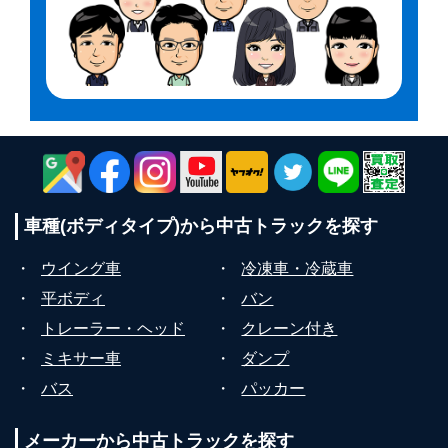
車種(ボディタイプ)から
中古トラックを探す
・
ウイング車
・
冷凍車・冷蔵車
・
平ボディ
・
バン
・
トレーラー・ヘッド
・
クレーン付き
・
ミキサー車
・
ダンプ
・
バス
・
パッカー
メーカーから
中古トラックを探す