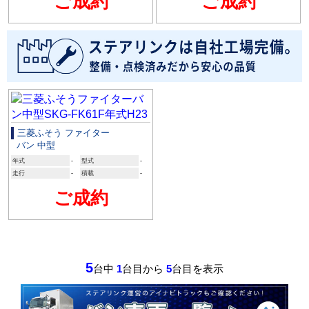
ご成約
ご成約
三菱ふそう ファイター
バン 中型
年式
-
型式
-
走行
-
積載
-
ご成約
5
台中
1
台目から
5
台目を表示