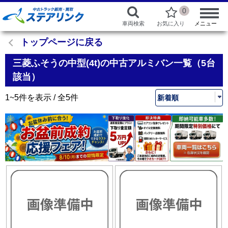
0
車両検索
お気に入り
メニュー
トップページに戻る
三菱ふそうの中型(4t)の中古アルミバン一覧（5台
該当）
1~5件を表示 / 全5件