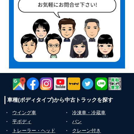
車種(ボディタイプ)から
中古トラックを探す
・
ウイング車
・
冷凍車・冷蔵車
・
平ボディ
・
バン
・
トレーラー・ヘッド
・
クレーン付き