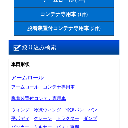
アームロール
(1件)
コンテナ専用車
(1件)
脱着装置付コンテナ専用車
(3件)
絞り込み検索
車両形状
アームロール
アームロール
コンテナ専用車
脱着装置付コンテナ専用車
ウィング
冷凍ウィング
冷凍バン
バン
平ボディ
クレーン
トラクター
ダンプ
パッカー
ミキサー
バス・重機