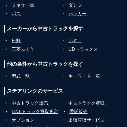
・
ミキサー車
・
ダンプ
・
バス
・
パッカー
メーカーから
中古トラックを探す
・
日野
・
いすゞ
・
三菱ふそう
・
UDトラックス
他の条件から
中古トラックを探す
・
型式一覧
・
キーワード一覧
ステアリンクの
サービス
・
中古トラック販売
・
中古トラック買取
・
LINEトラック買取査定
・
委託販売
・
オプション
・
出張商談サービス