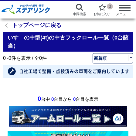
0
車両検索
お気に入り
メニュー
トップページに戻る
いすゞの中型(4t)の中古フックロール一覧（0台該
当）
0~0件を表示 / 全0件
0
台中
0
台目から
0
台目を表示