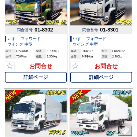
01-8302
01-8301
問合番号
問合番号
いすゞ フォワード
いすゞ フォワード
ウイング 中型
ウイング 中型
年式
H27年6月
型式
FRR90T2
年式
R1年10月
型式
FRR90T2
走行
709千km
積載
2,550kg
走行
747千km
積載
2,700kg
☆
☆
お問合せ
お問合せ
詳細ページ
詳細ページ