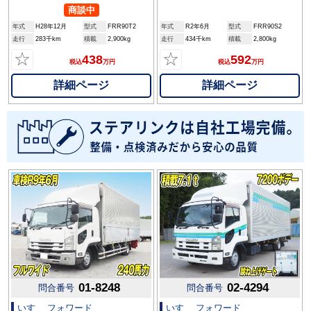
商談中
年式
H28年12月
型式
FRR90T2
年式
R2年6月
型式
FRR90S2
走行
283千km
積載
2,900kg
走行
434千km
積載
2,800kg
☆
☆
438
592
税込
万円
税込
万円
詳細ページ
詳細ページ
01-8248
02-4294
問合番号
問合番号
いすゞ フォワード
いすゞ フォワード