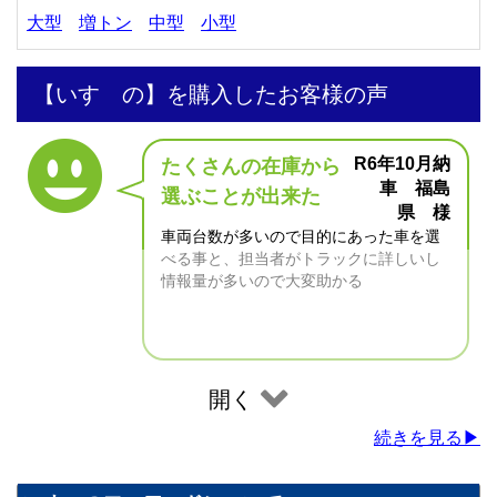
大型
増トン
中型
小型
【いすゞの】を購入したお客様の声
R6年10月納
たくさんの在庫から
車 福島
選ぶことが出来た
県 様
車両台数が多いので目的にあった車を選
べる事と、担当者がトラックに詳しいし
情報量が多いので大変助かる
開く
続きを見る▶