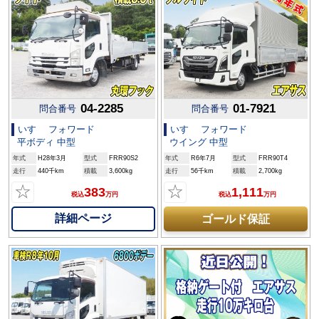
04-2285
01-7921
問合番号
問合番号
いすゞ フォワード
いすゞ フォワード
平ボディ 中型
ウイング 中型
年式
H28年3月
型式
FRR90S2
年式
R6年7月
型式
FRR90T4
走行
440千km
積載
3,600kg
走行
56千km
積載
2,700kg
☆
☆
383
1,111
税込
万円
税込
万円
詳細ページ
ゴールド保証