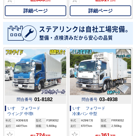
税込
万円
税込
万円
詳細ページ
詳細ページ
01-8182
03-4938
問合番号
問合番号
いすゞ フォワード
いすゞ フォワード
ウイング 中増t
冷凍バン 中型
年式
H30年8月
型式
FSR90S2
年式
H29年7月
型式
FRR90S2
走行
440千km
積載
5,600kg
走行
670千km
積載
2,500kg
☆
☆
724
361
税込
万円
税込
万円