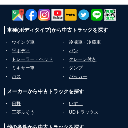
車種(ボディタイプ)から
中古トラックを探す
・
ウイング車
・
冷凍車・冷蔵車
・
平ボディ
・
バン
・
トレーラー・ヘッド
・
クレーン付き
・
ミキサー車
・
ダンプ
・
バス
・
パッカー
メーカーから
中古トラックを探す
・
日野
・
いすゞ
・
三菱ふそう
・
UDトラックス
他の条件から
中古トラックを探す