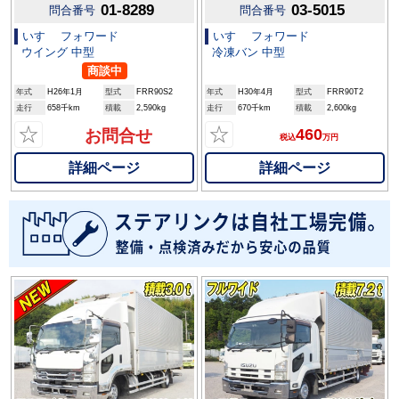
01-8289
03-5015
問合番号
問合番号
いすゞ フォワード
いすゞ フォワード
ウイング 中型
冷凍バン 中型
商談中
年式
H26年1月
型式
FRR90S2
年式
H30年4月
型式
FRR90T2
走行
658千km
積載
2,590kg
走行
670千km
積載
2,600kg
☆
☆
460
お問合せ
税込
万円
詳細ページ
詳細ページ