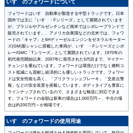
いすゞのフォワードについて
フォワードはいすゞ自動車が製造する中型トラックです。日本
国外では主に「いすゞ・Fシリーズ」として展開されています
が、ブラジルやアルゼンチンなど南米ではシボレーブランドで
販売されています。、アメリカ合衆国などの北米では、フォワ
ードの「キャブ」と6Hディーゼルエンジンをゼネラルモーター
ズ(GM)製シャシに搭載した車両が、いすゞ・Fシリーズとシボ
レー/GMC「Tシリーズ」として展開されています。1970年の
初代発売開始以来、2007年に発売された5代目まで、マイナー
チェンジを重ねています。フォワードは環境だけでなく燃料コ
スト低減にも貢献し経済的にも優しいトラックです。フォワー
ドは安全性能も高く、「プリクラッシュブレーキ」「交差点警
報」などの安全装置を搭載しています。ボディタイプも豊富に
ラインナップされているので、さまざまな輸送に対応できま
す。フォワードの金額は新車の場合は1,000万円～、中古の場
合は約200万円～が相場です。
いすゞのフォワードの使用用途
フォワードは疲れを軽減させる操作性を実現していて、毎日の