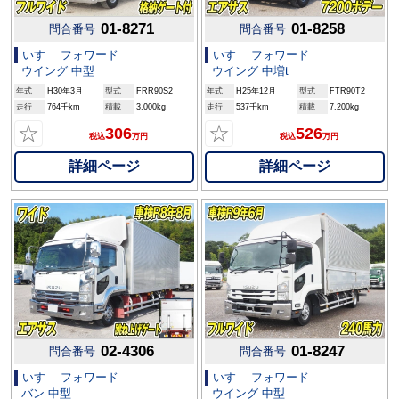
01-8271
01-8258
問合番号
問合番号
いすゞ フォワード
いすゞ フォワード
ウイング 中型
ウイング 中増t
年式
H30年3月
型式
FRR90S2
年式
H25年12月
型式
FTR90T2
走行
764千km
積載
3,000kg
走行
537千km
積載
7,200kg
☆
☆
306
526
税込
万円
税込
万円
詳細ページ
詳細ページ
02-4306
01-8247
問合番号
問合番号
いすゞ フォワード
いすゞ フォワード
バン 中型
ウイング 中型