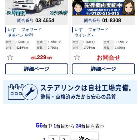
03-4654
01-8308
問合番号
問合番号
いすゞ フォワード
いすゞ フォワード
冷凍バン 中型
ウイング -
年式
H26年3月
型式
FRR90T2
年式
H26年1月
型式
FRR90T2
走行
621千km
積載
2,750kg
走行
170千km
積載
2,450kg
☆
☆
229
お問合せ
税込
万円
詳細ページ
詳細ページ
56
台中
1
台目から
24
台目を表示
次へ
1
2
3