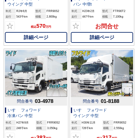
ウイング 中型
バン 中増t
年式
R2年6月
型式
FRR90S2
年式
H23年2月
型式
FTR90T2
走行
543千km
積載
2,800kg
走行
447千km
積載
7,100kg
☆
☆
570
お問合せ
税込
万円
詳細ページ
詳細ページ
03-4978
01-8188
問合番号
問合番号
いすゞ フォワード
いすゞ フォワード
冷凍バン 中型
ウイング 中型
年式
H27年9月
型式
FRR90S2
年式
H30年11月
型式
FRR90S2
走行
248千km
積載
3,050kg
走行
726千km
積載
2,550kg
☆
☆
383
317