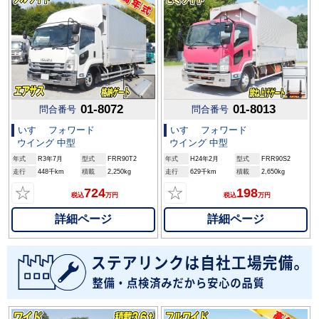
01-8072
01-8013
問合番号
問合番号
いすゞ フォワード
いすゞ フォワード
ウイング 中型
ウイング 中型
年式
R3年7月
型式
FRR90T2
年式
H24年2月
型式
FRR90S2
走行
448千km
積載
2,250kg
走行
629千km
積載
2,650kg
☆
☆
724
198
税込
万円
税込
万円
詳細ページ
詳細ページ