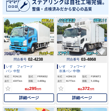
02-4238
03-4868
問合番号
問合番号
いすゞ フォワード
いすゞ フォワード
バン 中型
冷凍バン 中増t
年式
R2年2月
型式
FRR90S2
年式
H28年2月
型式
FSR90T2
走行
433千km
積載
3,400kg
走行
617千km
積載
5,100kg
☆
☆
295
372
税込
万円
税込
万円
詳細ページ
詳細ページ