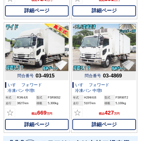
詳細ページ
詳細ページ
03-4915
03-4869
問合番号
問合番号
いすゞ フォワード
いすゞ フォワード
冷凍バン 中増t
冷凍バン 中増t
年式
R3年4月
型式
FSR90S2
年式
H29年6月
型式
FSR90T2
走行
382千km
積載
5,300kg
走行
510千km
積載
5,100kg
☆
☆
669
427
税込
万円
税込
万円
詳細ページ
詳細ページ