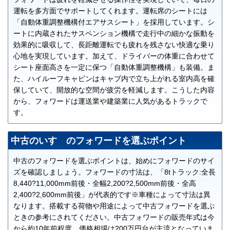
運転を多方面でサポートしてくれます。運転席のシートには
「自動体重調整機構付エアサスシート」を採用しています。シ
ートに内蔵されたサスペンション機構で走行中の細かな振動を
効果的に吸収して、長距離運転でも疲れを残さない快適な乗り
心地を実現しています。加えて、ドライバーの体重に合わせて
シート座面高さを一定に保つ「自動体重調整機構」も装備。ま
た、ハイルーフキャビンはキャブ内で立ち上がれる室内高を確
保していて、開放的な空間が疲労を軽減します。こうした内容
から、フォワードは運送業や建築業に人気があるトラックで
す。
中古のいすゞのフォワードを選ぶポイント
中古のフォワードを選ぶポイントは、始めにフォワードのサイ
ズを確認しましょう。フォワードの寸法は、「8tトラック:全長
8,440?11,000mm前後・全幅2,200?2,500mm前後・全高
2,400?2,600mm前後」が代表的です※車種によって寸法は異
なります。搭載する荷物や用途によって中古フォワードを選ぶ
ときの参考にされてください。中古フォワードの販売年式は今
から約10年前程度、価格相場は200万円台が主流となっていま