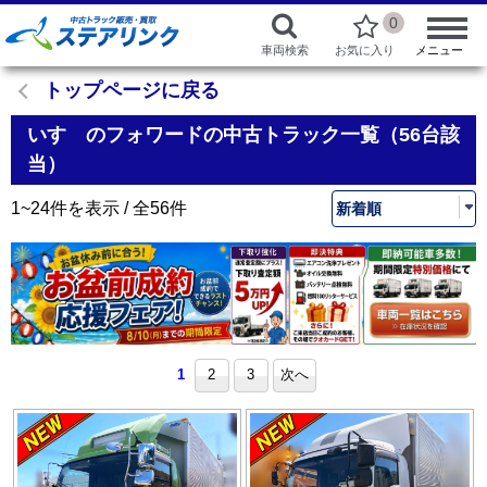
0
車両検索
お気に入り
メニュー
トップページに戻る
いすゞのフォワードの中古トラック一覧（56台該
当）
1~24件を表示 / 全56件
1
2
3
次へ