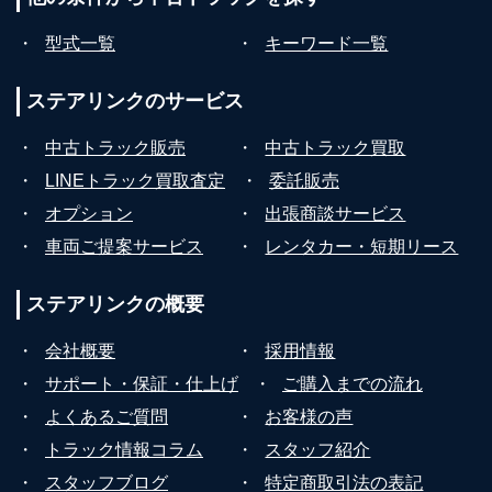
・
型式一覧
・
キーワード一覧
ステアリンクの
サービス
・
中古トラック販売
・
中古トラック買取
・
LINEトラック買取査定
・
委託販売
・
オプション
・
出張商談サービス
・
車両ご提案サービス
・
レンタカー・短期リース
ステアリンクの
概要
・
会社概要
・
採用情報
・
サポート・保証・仕上げ
・
ご購入までの流れ
・
よくあるご質問
・
お客様の声
・
トラック情報コラム
・
スタッフ紹介
・
スタッフブログ
・
特定商取引法の表記