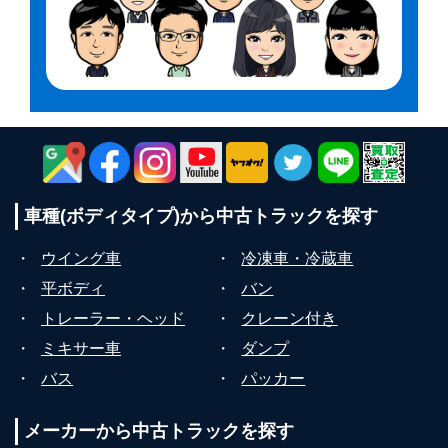
車種(ボディタイプ)から
中古トラックを探す
・
ウイング車
・
冷凍車・冷蔵車
・
平ボディ
・
バン
・
トレーラー・ヘッド
・
クレーン付き
・
ミキサー車
・
ダンプ
・
バス
・
パッカー
メーカーから
中古トラックを探す