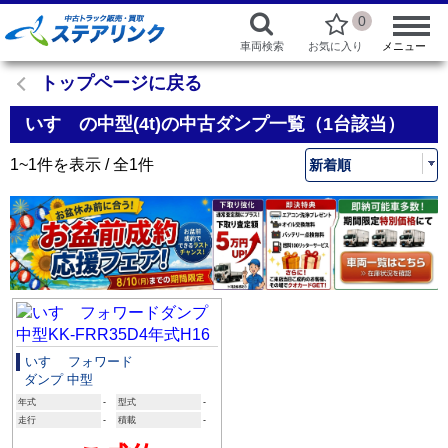
0
車両検索
お気に入り
メニュー
トップページに戻る
いすゞの中型(4t)の中古ダンプ一覧（1台該当）
1~1件を表示 / 全1件
いすゞ フォワード
ダンプ 中型
年式
-
型式
-
走行
-
積載
-