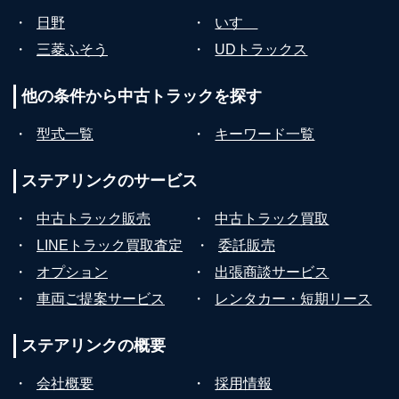
・
日野
・
いすゞ
・
三菱ふそう
・
UDトラックス
他の条件から
中古トラックを探す
・
型式一覧
・
キーワード一覧
ステアリンクの
サービス
・
中古トラック販売
・
中古トラック買取
・
LINEトラック買取査定
・
委託販売
・
オプション
・
出張商談サービス
・
車両ご提案サービス
・
レンタカー・短期リース
ステアリンクの
概要
・
会社概要
・
採用情報