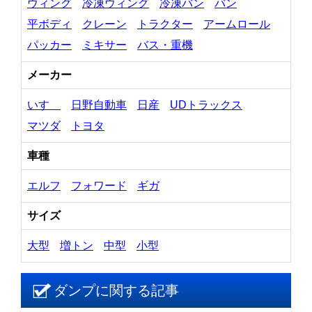
ウィング
冷凍ウィング
冷凍バン
バン
平ボディ
クレーン
トラクター
アームロール
パッカー
ミキサー
バス・重機
メーカー
いすゞ
日野自動車
日産
UDトラックス
マツダ
トヨタ
車種
エルフ
フォワード
ギガ
サイズ
大型
増トン
中型
小型
ダンプに関する記事