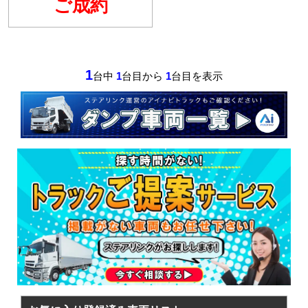
ご成約
1
台中
1
台目から
1
台目を表示