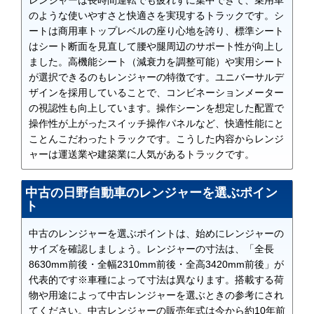
レンジャーは長時間運転でも疲れずに集中できて、乗用車
のような使いやすさと快適さを実現するトラックです。シ
ートは商用車トップレベルの座り心地を誇り、標準シート
はシート断面を見直して腰や腿周辺のサポート性が向上し
ました。高機能シート（減衰力を調整可能）や実用シート
が選択できるのもレンジャーの特徴です。ユニバーサルデ
ザインを採用していることで、コンビネーションメーター
の視認性も向上しています。操作シーンを想定した配置で
操作性が上がったスイッチ操作パネルなど、快適性能にと
ことんこだわったトラックです。こうした内容からレンジ
ャーは運送業や建築業に人気があるトラックです。
中古の日野自動車のレンジャーを選ぶポイン
ト
中古のレンジャーを選ぶポイントは、始めにレンジャーの
サイズを確認しましょう。レンジャーの寸法は、「全長
8630mm前後・全幅2310mm前後・全高3420mm前後」が
代表的です※車種によって寸法は異なります。搭載する荷
物や用途によって中古レンジャーを選ぶときの参考にされ
てください。中古レンジャーの販売年式は今から約10年前