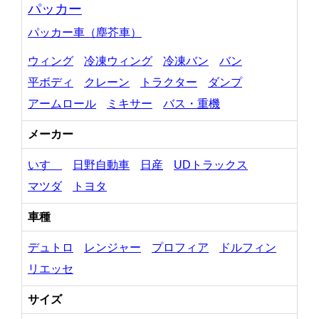
パッカー
パッカー車（塵芥車）
ウィング
冷凍ウィング
冷凍バン
バン
平ボディ
クレーン
トラクター
ダンプ
アームロール
ミキサー
バス・重機
メーカー
いすゞ
日野自動車
日産
UDトラックス
マツダ
トヨタ
車種
デュトロ
レンジャー
プロフィア
ドルフィン
リエッセ
サイズ