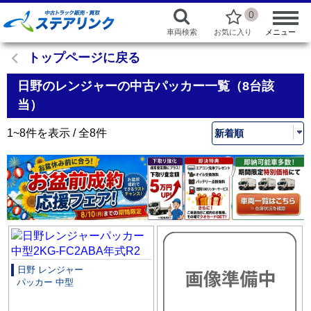
0
車両検索
お気に入り
メニュー
トップページに戻る
日野のレンジャーの中古パッカー一覧（8台該
当）
1~8件を表示 / 全8件
日野 レンジャー
パッカー 中型