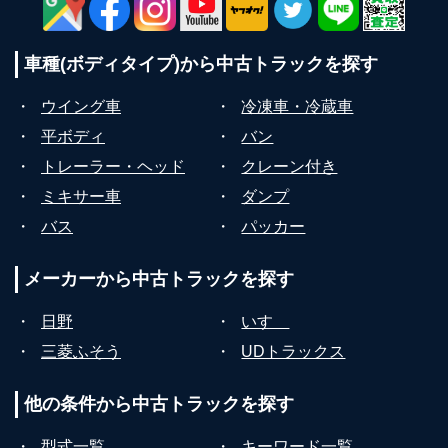
車種(ボディタイプ)から
中古トラックを探す
・
ウイング車
・
冷凍車・冷蔵車
・
平ボディ
・
バン
・
トレーラー・ヘッド
・
クレーン付き
・
ミキサー車
・
ダンプ
・
バス
・
パッカー
メーカーから
中古トラックを探す
・
日野
・
いすゞ
・
三菱ふそう
・
UDトラックス
他の条件から
中古トラックを探す
・
型式一覧
・
キーワード一覧