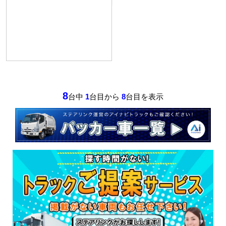
8
台中
1
台目から
8
台目を表示