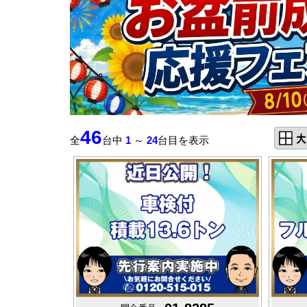
46
全
台中
1
～
24
台目を表示