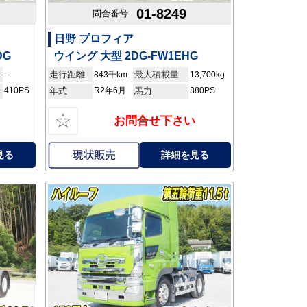
01-8249
問合番号
日野 プロフィア
DG
ウイング 大型 2DG-FW1EHG
走行距離
最大積載量
-
843千km
13,700kg
410PS
年式
R2年6月
馬力
380PS
☆
お問合せ下さい
見る
詳細を見る