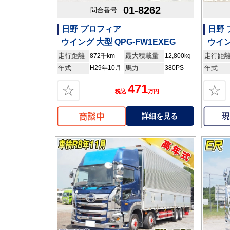
01-8262
問合番号
日野 プロフィア
日野
ウイング 大型 QPG-FW1EXEG
ウイン
走行距離
最大積載量
走行距
872千km
12,800kg
年式
H29年10月
馬力
380PS
年式
471
☆
☆
税込
万円
詳細を見る