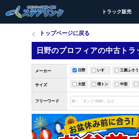
トラック
販売
トップページに戻る
日野のプロフィアの中古トラッ
日野
いすゞ
三菱ふそう
メーカー
大型
増トン
中型
サイズ
フリーワード