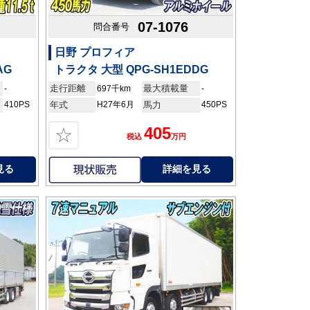
07-1076
問合番号
日野 プロフィア
AG
トラクタ 大型 QPG-SH1EDDG
走行距離
最大積載量
-
697千km
-
410PS
年式
H27年6月
馬力
450PS
405
☆
税込
万円
見る
詳細を見る