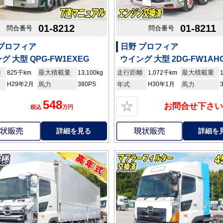
01-8212
01-8211
問合番号
問合番号
 プロフィア
日野 プロフィア
グ 大型 QPG-FW1EXEG
ウイング 大型 2DG-FW1AH
離
最大積載量
走行距離
最大積載量
825千km
13,100kg
1,072千km
H29年2月
馬力
380PS
年式
H30年1月
馬力
548
☆
お問合せ下さい
税込
万円
詳細を見る
詳細を