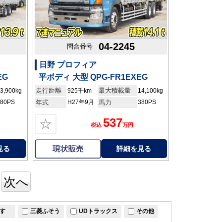
04-2245
問合番号
日野 プロフィア
EG
平ボディ 大型 QPG-FR1EXEG
走行距離
最大積載量
3,900kg
925千km
14,100kg
380PS
年式
H27年9月
馬力
380PS
537
☆
税込
万円
見る
詳細を見る
次へ
すゞ
三菱ふそう
UDトラックス
その他