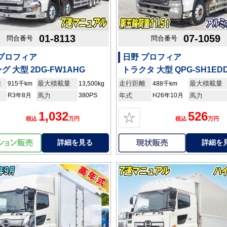
01-8113
07-1059
問合番号
問合番号
 プロフィア
日野 プロフィア
グ 大型 2DG-FW1AHG
トラクタ 大型 QPG-SH1ED
離
最大積載量
走行距離
最大積載量
915千km
13,500kg
488千km
R3年8月
馬力
380PS
年式
H26年10月
馬力
1,032
526
☆
税込
万円
税込
万円
詳細を見る
詳細を