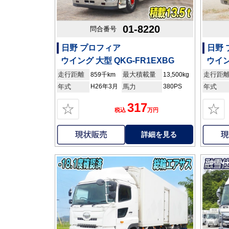
01-8220
問合番号
日野 プロフィア
日野
ウイング 大型 QKG-FR1EXBG
ウイン
走行距離
最大積載量
走行距
859千km
13,500kg
年式
H26年3月
馬力
380PS
年式
317
☆
☆
税込
万円
詳細を見る