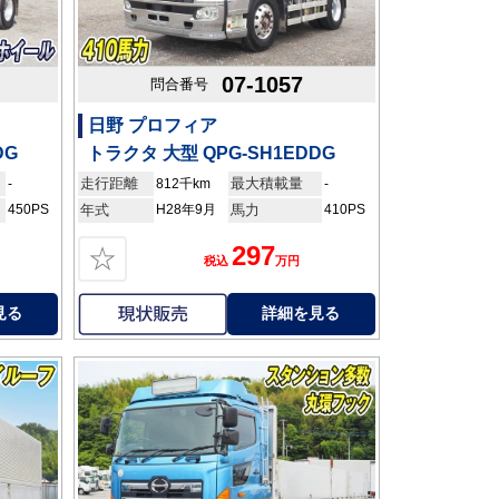
07-1057
問合番号
日野 プロフィア
DG
トラクタ 大型 QPG-SH1EDDG
走行距離
最大積載量
-
812千km
-
450PS
年式
H28年9月
馬力
410PS
297
☆
税込
万円
見る
詳細を見る