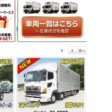
1
2
次へ