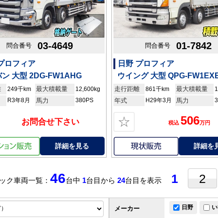
03-4649
01-7842
問合番号
問合番号
 プロフィア
日野 プロフィア
ン 大型 2DG-FW1AHG
ウイング 大型 QPG-FW1EX
離
最大積載量
走行距離
最大積載量
249千km
12,600kg
861千km
1
R3年8月
馬力
380PS
年式
H29年3月
馬力
506
☆
お問合せ下さい
税込
万円
詳細を見る
詳細を
46
1
2
ック車両一覧：
台中
1
台目から
24
台目を表示
日野
い
メーカー