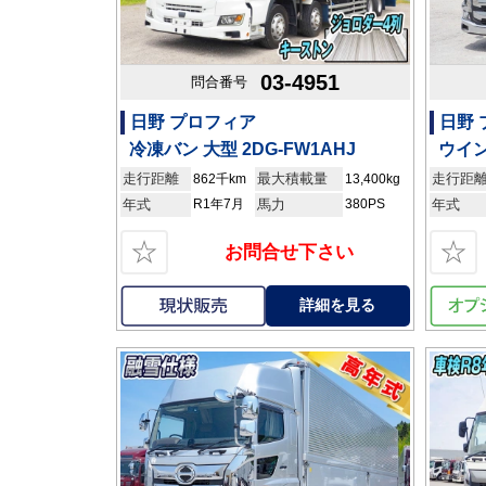
03-4951
問合番号
日野 プロフィア
日野
冷凍バン 大型 2DG-FW1AHJ
ウイン
走行距離
最大積載量
走行距
862千km
13,400kg
年式
R1年7月
馬力
380PS
年式
☆
☆
お問合せ下さい
詳細を見る