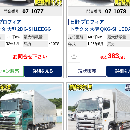
07-1077
07-1078
問合番号
問合番号
 プロフィア
日野 プロフィア
タ 大型 2DG-SH1EEGG
トラクタ 大型 QKG-SH1ED
離
最大積載量
走行距離
最大積載量
509千km
-
607千km
R2年6月
馬力
410PS
年式
H25年8月
馬力
383
☆
お問合せ下さい
税込
万円
詳細を見る
詳細を