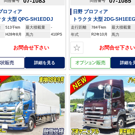
07-1083
07-1085
問合番号
問合番号
 プロフィア
日野 プロフィア
タ 大型 QPG-SH1EDDJ
トラクタ 大型 2DG-SH1EE
離
最大積載量
走行距離
最大積載量
513千km
-
784千km
H28年8月
馬力
410PS
年式
R2年10月
馬力
☆
お問合せ下さい
お問合せ下さい
詳細を見る
詳細を