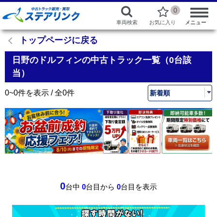
0
車両検索
お気に入り
メニュー
トップページに戻る
日野のドルフィンの中古トラック一覧（0台該
当）
0~0件を表示 / 全0件
0
台中
0
台目から
0
台目を表示