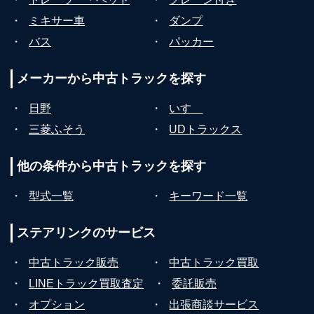
・
ミキサー車
・
ダンプ
・
バス
・
パッカー
メーカーから
中古トラックを探す
・
日野
・
いすゞ
・
三菱ふそう
・
UDトラックス
他の条件から
中古トラックを探す
・
型式一覧
・
キーワード一覧
ステアリンクの
サービス
・
中古トラック販売
・
中古トラック買取
・
LINEトラック買取査定
・
委託販売
・
オプション
・
出張商談サービス