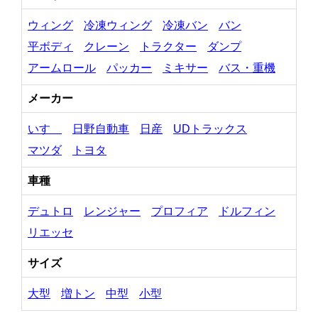
ウィング
冷凍ウィング
冷凍バン
バン
平ボディ
クレーン
トラクター
ダンプ
アームロール
パッカー
ミキサー
バス・重機
メーカー
いすゞ
日野自動車
日産
UDトラックス
マツダ
トヨタ
車種
デュトロ
レンジャー
プロフィア
ドルフィン
リエッセ
サイズ
大型
増トン
中型
小型