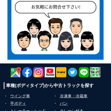
車種(ボディタイプ)から
中古トラックを探す
・
ウイング車
・
冷凍車・冷蔵車
・
平ボディ
・
バン
・
トレーラー・ヘッド
・
クレーン付き