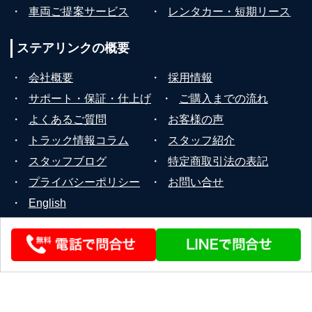
・
車両ご提案サービス
・
レンタカー・短期リース
ステアリンクの
概要
・
会社概要
・
採用情報
・
サポート・保証・仕上げ
・
ご購入までの流れ
・
よくあるご質問
・
お客様の声
・
トラック情報コラム
・
スタッフ紹介
・
スタッフブログ
・
特定商取引法の表記
・
プライバシーポリシー
・
お問い合せ
・
English
© 2026 STEERLINK Co.,Ltd