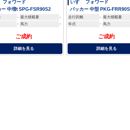
ゞ フォワード
いすゞ フォワード
 中増t SPG-FSR90S2
パッカー 中型 PKG-FRR90S
離
最大積載量
走行距離
最大積載量
-
-
-
-
馬力
-
年式
-
馬力
ご成約
ご成約
詳細を見る
詳細を見る