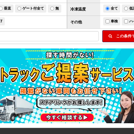
垂直
ゲート付全て
無
全て
低
冷凍温度
AT
車検
ハ
その他
この条件で