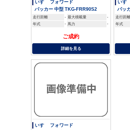
いすゞ フォワード
いす
パッカー 中型 TKG-FRR90S2
パッカー
走行距離
最大積載量
走行距
-
-
年式
-
馬力
-
年式
ご成約
詳細を見る
いすゞ フォワード