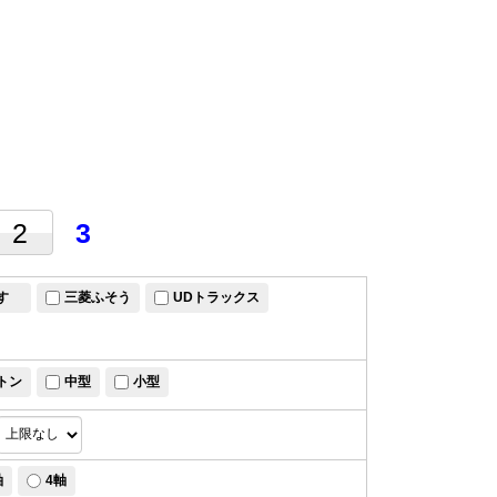
2
3
すゞ
三菱ふそう
UDトラックス
トン
中型
小型
軸
4軸