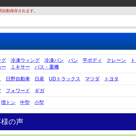
間自動保存されます。
ング
冷凍ウィング
冷凍バン
バン
平ボディ
クレーン
ト
カー
ミキサー
バス・重機
ゞ
日野自動車
日産
UDトラックス
マツダ
トヨタ
フ
フォワード
ギガ
増トン
中型
小型
客様の声