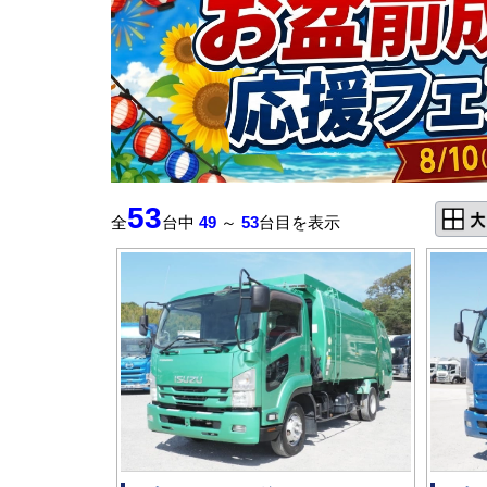
53
全
台中
49
～
53
台目を表示