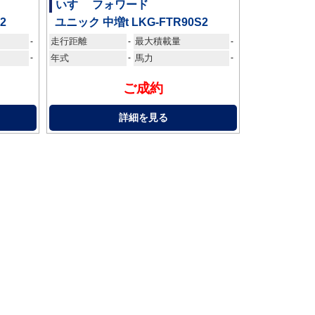
いすゞ フォワード
2
ユニック 中増t LKG-FTR90S2
走行距離
最大積載量
-
-
-
-
年式
-
馬力
-
ご成約
詳細を見る