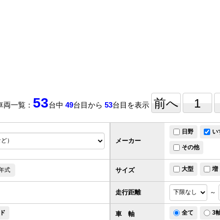
53
前へ
1
車両一覧：
台中
49
台目から
53
台目を表示
日野
い
メーカー
その他
大型
増
サイズ
年式
走行距離
～
ド
全て
3
車 軸