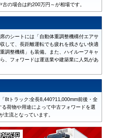
中古の場合は約200万円～が相場です。
席のシートには「自動体重調整機構付エアサ
収して、長距離運転でも疲れを残さない快適
重調整機構」も装備。また、ハイルーフキャ
ら、フォワードは運送業や建築業に人気があ
ック:全長8,440?11,000mm前後・全
。搭載する荷物や用途によって中古フォワードを選
台が主流となっています。