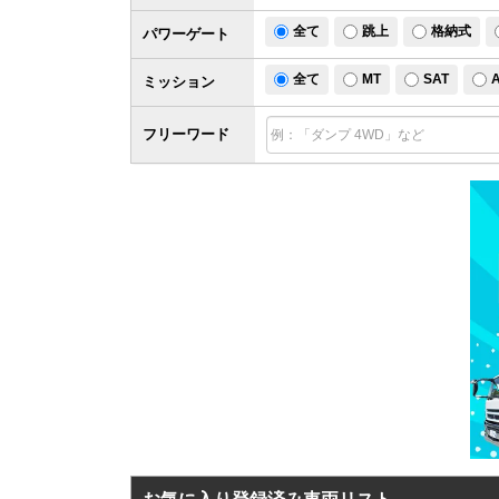
全て
跳上
格納式
パワー
ゲート
全て
MT
SAT
ミッション
フリーワード