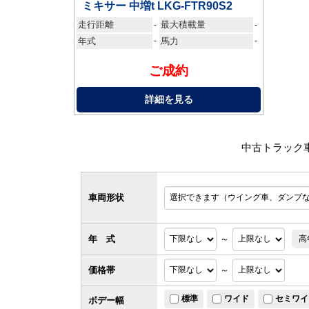
ミキサー 中増t LKG-FTR90S2
走行距離
最大積載量
-
-
年式
-
馬力
-
ご成約
詳細を見る
中古トラック
車両形状
年 式
～
高
価格帯
～
標準
ワイド
セミワイ
ボデー幅