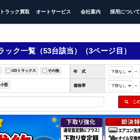
トラック
買取
オートサービス
会社案内
採用につい
ック一覧（53台該当）（3ページ目）
UDトラックス
その他
年 式
～
小型
価格帯
～
この