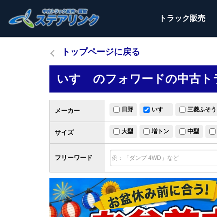
トラック
販売
トップページに戻る
いすゞのフォワードの中古トラ
日野
いすゞ
三菱ふそう
メーカー
大型
増トン
中型
サイズ
フリーワード