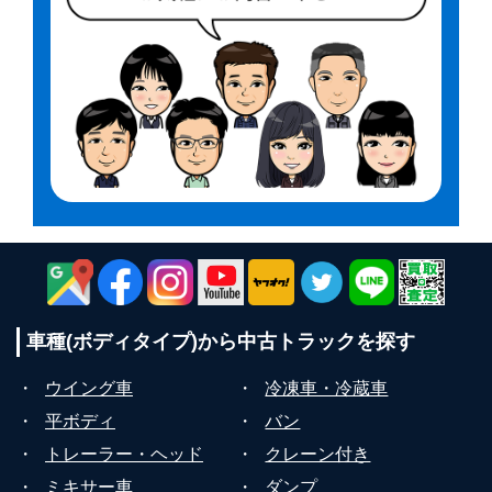
車種(ボディタイプ)から
中古トラックを探す
・
ウイング車
・
冷凍車・冷蔵車
・
平ボディ
・
バン
・
トレーラー・ヘッド
・
クレーン付き
・
ミキサー車
・
ダンプ