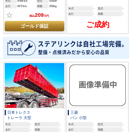
年式
R4年4月
型式
S500P
走行
65千km
積載
350kg
年式
-
型式
-
☆
209
走行
-
積載
-
税込
万円
ご成約
ゴールド保証
日本トレクス
三菱
トレーラ 大型
バン 小型
年式
-
型式
-
年式
-
型式
-
走行
-
積載
-
走行
-
積載
-