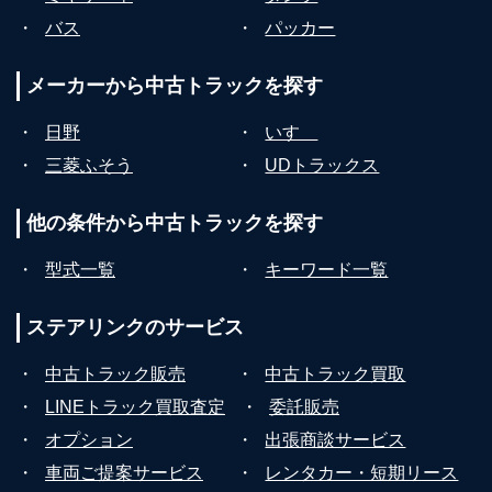
・
バス
・
パッカー
メーカーから
中古トラックを探す
・
日野
・
いすゞ
・
三菱ふそう
・
UDトラックス
他の条件から
中古トラックを探す
・
型式一覧
・
キーワード一覧
ステアリンクの
サービス
・
中古トラック販売
・
中古トラック買取
・
LINEトラック買取査定
・
委託販売
・
オプション
・
出張商談サービス
・
車両ご提案サービス
・
レンタカー・短期リース