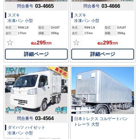
03-4665
03-4666
問合番号
問合番号
スズキ
スズキ
冷凍バン 小型
冷凍バン 小型
年式
R8年1月
型式
DA16T
年式
R8年1月
型式
DA16T
走行
1千km
積載
350kg
走行
1千km
積載
350kg
☆
☆
295
295
税込
万円
税込
万円
詳細ページ
詳細ページ
03-4564
問合番号
日本トレクス コルゲートバン
トレーラ 大型
ダイハツ ハイゼット
冷凍バン 小型