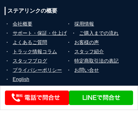
ステアリンクの
概要
・
会社概要
・
採用情報
・
サポート・保証・仕上げ
・
ご購入までの流れ
・
よくあるご質問
・
お客様の声
・
トラック情報コラム
・
スタッフ紹介
・
スタッフブログ
・
特定商取引法の表記
・
プライバシーポリシー
・
お問い合せ
・
English
© 2026 STEERLINK Co.,Ltd