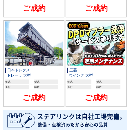
ご成約
ご成約
日本トレクス
三菱
トレーラ 大型
ウイング 大型
年式
-
型式
-
年式
-
型式
-
走行
-
積載
-
走行
-
積載
-
ご成約
ご成約