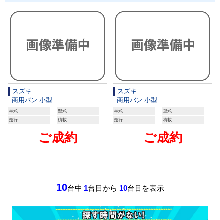
スズキ
スズキ
商用バン 小型
商用バン 小型
年式
-
型式
-
年式
-
型式
-
走行
-
積載
-
走行
-
積載
-
ご成約
ご成約
10
台中
1
台目から
10
台目を表示