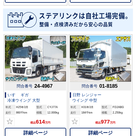
24-4967
01-8185
問合番号
問合番号
いすゞ ギガ
日野 レンジャー
冷凍ウイング 大型
ウイング 中型
年式
H25年3月
型式
CYJ77A
年式
H31年3月
型式
FD2ABG
走行
860千km
積載
12,000kg
走行
184千km
積載
2,250kg
☆
☆
614
977
税込
万円
税込
万円
詳細ページ
詳細ページ