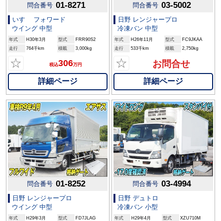
01-8271
03-5002
問合番号
問合番号
いすゞ フォワード
日野 レンジャープロ
ウイング 中型
冷凍バン 中型
年式
H30年3月
型式
FRR90S2
年式
H26年11月
型式
FC9JKAA
走行
764千km
積載
3,000kg
走行
533千km
積載
2,750kg
☆
☆
306
お問合せ
税込
万円
詳細ページ
詳細ページ
01-8252
03-4994
問合番号
問合番号
日野 レンジャープロ
日野 デュトロ
ウイング 中型
冷凍バン 小型
年式
H29年3月
型式
FD7JLAG
年式
H29年4月
型式
XZU710M