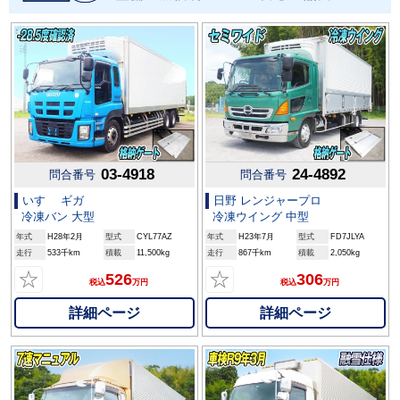
03-4918
24-4892
問合番号
問合番号
いすゞ ギガ
日野 レンジャープロ
冷凍バン 大型
冷凍ウイング 中型
年式
H28年2月
型式
CYL77AZ
年式
H23年7月
型式
FD7JLYA
走行
533千km
積載
11,500kg
走行
867千km
積載
2,050kg
☆
☆
526
306
税込
万円
税込
万円
詳細ページ
詳細ページ