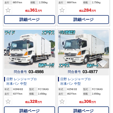
走行
685千km
積載
2,550kg
走行
669千km
積載
2,750kg
☆
☆
361
284
税込
万円
税込
万円
詳細ページ
詳細ページ
03-4986
03-4977
問合番号
問合番号
日野 レンジャープロ
日野 レンジャープロ
冷凍バン 中型
冷凍バン 中型
年式
H29年8月
型式
FC7JKAG
年式
H25年3月
型式
FC7JKAG
走行
637千km
積載
2,450kg
走行
462千km
積載
2,650kg
☆
☆
328
306
税込
万円
税込
万円
詳細ページ
詳細ページ