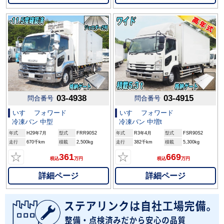
03-4938
03-4915
問合番号
問合番号
いすゞ フォワード
いすゞ フォワード
冷凍バン 中型
冷凍バン 中増t
年式
H29年7月
型式
FRR90S2
年式
R3年4月
型式
FSR90S2
走行
670千km
積載
2,500kg
走行
382千km
積載
5,300kg
☆
☆
361
669
税込
万円
税込
万円
詳細ページ
詳細ページ