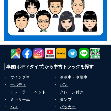
車種(ボディタイプ)から
中古トラックを探す
・
ウイング車
・
冷凍車・冷蔵車
・
平ボディ
・
バン
・
トレーラー・ヘッド
・
クレーン付き
・
ミキサー車
・
ダンプ
・
バス
・
パッカー