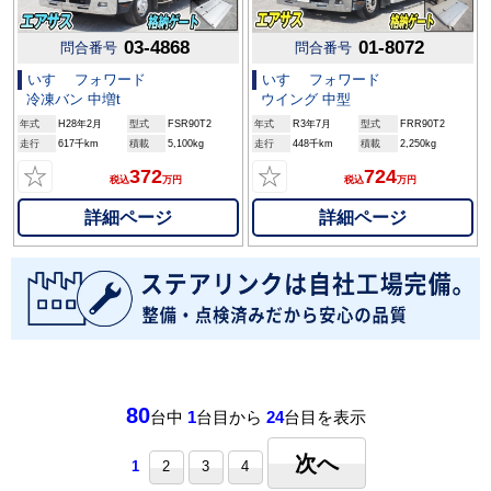
03-4868
01-8072
問合番号
問合番号
いすゞ フォワード
いすゞ フォワード
冷凍バン 中増t
ウイング 中型
年式
H28年2月
型式
FSR90T2
年式
R3年7月
型式
FRR90T2
走行
617千km
積載
5,100kg
走行
448千km
積載
2,250kg
☆
☆
372
724
税込
万円
税込
万円
詳細ページ
詳細ページ
80
台中
1
台目から
24
台目を表示
次へ
1
2
3
4