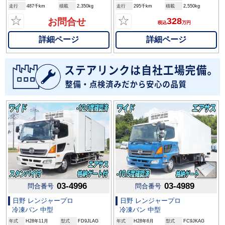
走行
487千km
積載
2,350kg
走行
295千km
積載
2,550kg
☆
☆
328
お問合せ
税込
万円
詳細ページ
詳細ページ
03-4996
03-4989
問合番号
問合番号
日野 レンジャープロ
日野 レンジャープロ
冷凍バン 中型
冷凍バン 中型
年式
H28年11月
型式
FD9JLAG
年式
H28年6月
型式
FC9JKAG