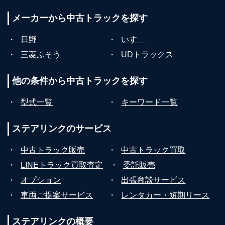
メーカーから
中古トラックを探す
・
日野
・
いすゞ
・
三菱ふそう
・
UDトラックス
他の条件から
中古トラックを探す
・
型式一覧
・
キーワード一覧
ステアリンクの
サービス
・
中古トラック販売
・
中古トラック買取
・
LINEトラック買取査定
・
委託販売
・
オプション
・
出張商談サービス
・
車両ご提案サービス
・
レンタカー・短期リース
ステアリンクの
概要