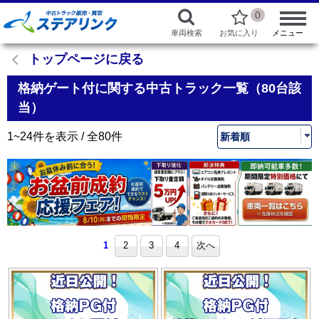
0
車両検索
お気に入り
メニュー
トップページに戻る
格納ゲート付に関する中古トラック一覧（80台該
当）
1~24件を表示 / 全80件
1
2
3
4
次へ