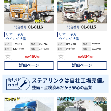
01-8116
01-8115
問合番号
問合番号
いすゞ ギガ
いすゞ ギガ
ウイング 大型
ウイング 大型
年式
H28年2月
型式
CYJ77A
年式
H30年3月
型式
CYJ77C
走行
1,134千km
積載
13,400kg
走行
965千km
積載
12,900kg
☆
☆
460
834
税込
万円
税込
万円
詳細ページ
詳細ページ