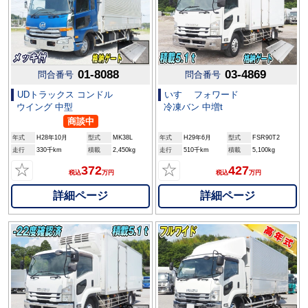
01-8088
03-4869
問合番号
問合番号
UDトラックス コンドル
いすゞ フォワード
ウイング 中型
冷凍バン 中増t
商談中
年式
H28年10月
型式
MK38L
年式
H29年6月
型式
FSR90T2
走行
330千km
積載
2,450kg
走行
510千km
積載
5,100kg
☆
☆
372
427
税込
万円
税込
万円
詳細ページ
詳細ページ