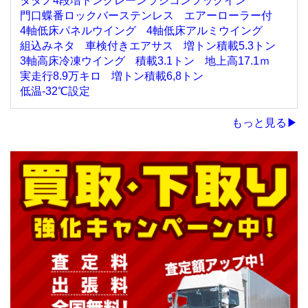
タダノ4段増トンクレーンラジコンフックイン
門口蝶番ロックバーステンレス
エアーローラー付
4軸低床パネルウイング
4軸低床アルミウイング
組込みネタ
車検付きエアサス
増トン積載5.3トン
3軸高床冷凍ウイング
積載3.1トン
地上高17.1ｍ
実走行8.9万キロ
増トン積載6,8トン
低温-32℃設定
もっと見る▶