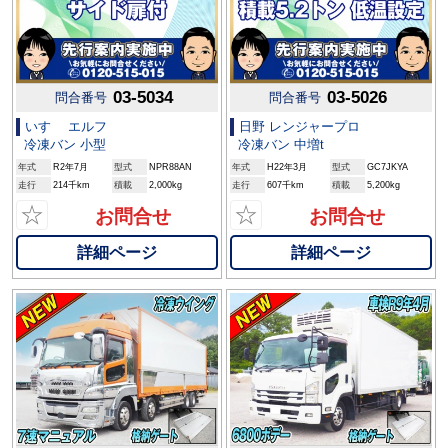
03-5034
03-5026
問合番号
問合番号
いすゞ エルフ
日野 レンジャープロ
冷凍バン 小型
冷凍バン 中増t
年式
R2年7月
型式
NPR88AN
年式
H22年3月
型式
GC7JKYA
走行
214千km
積載
2,000kg
走行
607千km
積載
5,200kg
☆
☆
お問合せ
お問合せ
詳細ページ
詳細ページ