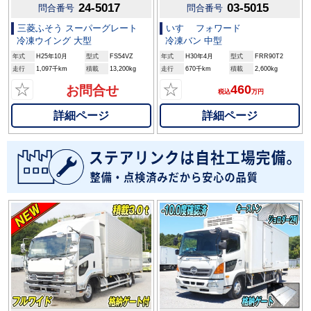
24-5017
03-5015
問合番号
問合番号
三菱ふそう スーパーグレート
いすゞ フォワード
冷凍ウイング 大型
冷凍バン 中型
年式
H25年10月
型式
FS54VZ
年式
H30年4月
型式
FRR90T2
走行
1,097千km
積載
13,200kg
走行
670千km
積載
2,600kg
☆
☆
460
お問合せ
税込
万円
詳細ページ
詳細ページ