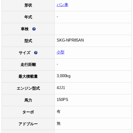
バン車
形状
-
年式
車検
SKG-NPR85AN
型式
小型
サイズ
-
走行距離
3,000kg
最大積載量
4JJ1
エンジン型式
150PS
馬力
有
ターボ
無
アドブルー