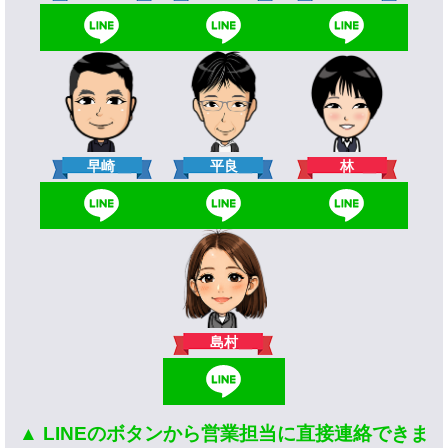
林
早崎
平良
島村
▲ LINEのボタンから営業担当に直接連絡できま