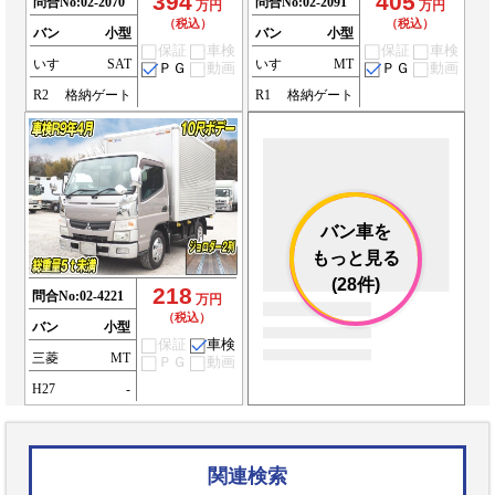
394
405
問合No:
02-2070
問合No:
02-2091
万円
万円
（税込）
（税込）
バン
小型
バン
小型
保証
車検
保証
車検
いすゞ
SAT
いすゞ
MT
ＰＧ
動画
ＰＧ
動画
R2
格納ゲート
R1
格納ゲート
バン車を
もっと見る
(28件)
218
問合No:
02-4221
万円
（税込）
バン
小型
保証
車検
三菱
MT
ＰＧ
動画
H27
-
関連検索