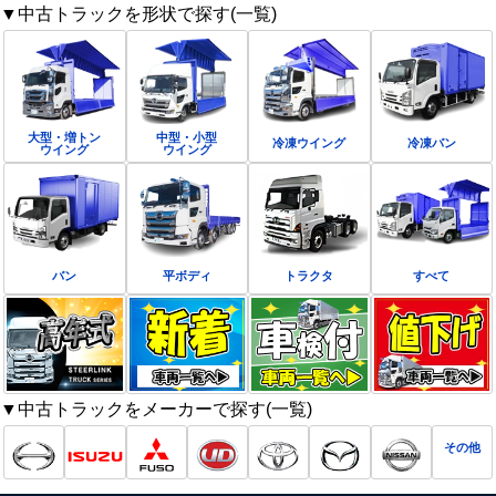
▼中古トラックを形状で探す(一覧)
大型・増トン
中型・小型
冷凍ウイング
冷凍バン
ウイング
ウイング
バン
平ボディ
トラクタ
すべて
▼中古トラックをメーカーで探す(一覧)
その他