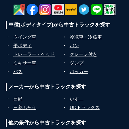
車種(ボディタイプ)から
中古トラックを探す
・
ウイング車
・
冷凍車・冷蔵車
・
平ボディ
・
バン
・
トレーラー・ヘッド
・
クレーン付き
・
ミキサー車
・
ダンプ
・
バス
・
パッカー
メーカーから
中古トラックを探す
・
日野
・
いすゞ
・
三菱ふそう
・
UDトラックス
他の条件から
中古トラックを探す