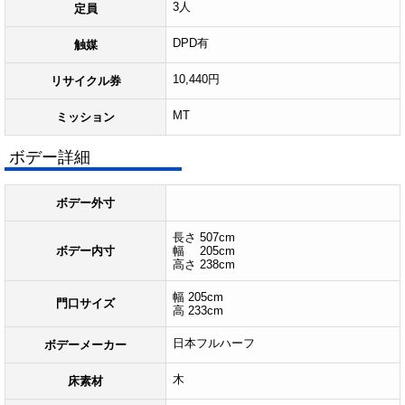
3人
定員
DPD有
触媒
10,440円
リサイクル券
MT
ミッション
ボデー詳細
ボデー外寸
長さ 507cm
ボデー内寸
幅 205cm
高さ 238cm
幅 205cm
門口サイズ
高 233cm
日本フルハーフ
ボデーメーカー
木
床素材