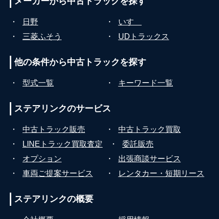
メーカーから
中古トラックを探す
・
日野
・
いすゞ
・
三菱ふそう
・
UDトラックス
他の条件から
中古トラックを探す
・
型式一覧
・
キーワード一覧
ステアリンクの
サービス
・
中古トラック販売
・
中古トラック買取
・
LINEトラック買取査定
・
委託販売
・
オプション
・
出張商談サービス
・
車両ご提案サービス
・
レンタカー・短期リース
ステアリンクの
概要