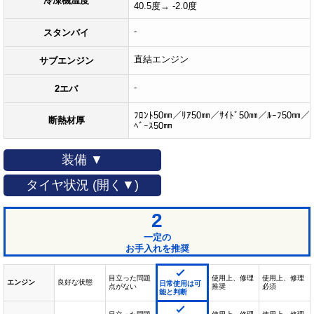
冷凍機温度
40.5度→ -2.0度
-
スタンバイ
直結エンジン
サブエンジン
-
2エバ
ﾌﾛﾝﾄ50㎜／ﾘｱ50㎜／ｻｲﾄﾞ50㎜／ﾙｰﾌ50㎜／
断熱材厚
ﾍﾞｰｽ50㎜
装備 ▼
タイヤ状況 (開く▼)
2
一定の
お手入れを推奨
目立った問題
使用上、修理
使用上、修理
エンジン
良好な状態
日常使用は可
点がない
推奨
必須
能と判断