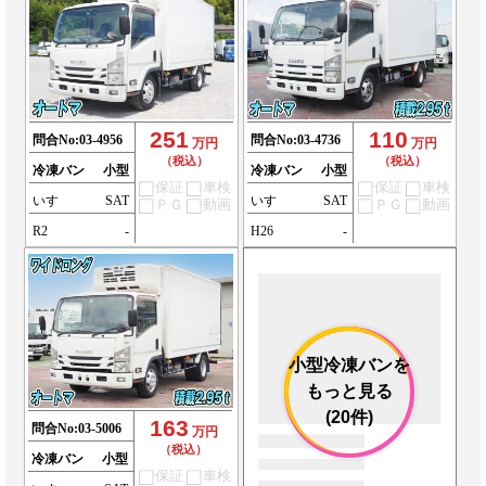
251
110
問合No:
03-4956
問合No:
03-4736
万円
万円
（税込）
（税込）
冷凍バン
小型
冷凍バン
小型
保証
車検
保証
車検
いすゞ
SAT
いすゞ
SAT
ＰＧ
動画
ＰＧ
動画
R2
-
H26
-
小型冷凍バンを
もっと見る
(20件)
163
問合No:
03-5006
万円
（税込）
冷凍バン
小型
保証
車検