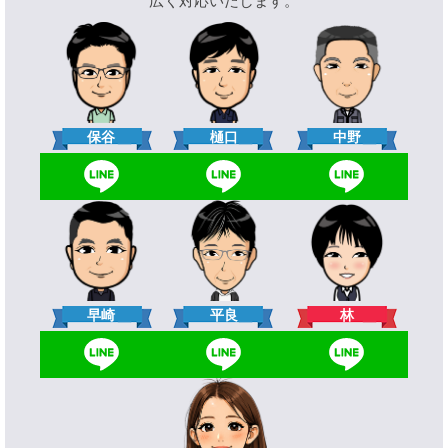
広く対応いたします。
樋口
保谷
中野
林
早崎
平良