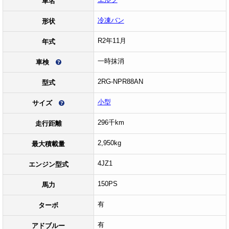
車名
冷凍バン
形状
R2年11月
年式
一時抹消
車検
2RG-NPR88AN
型式
小型
サイズ
296千km
走行距離
2,950kg
最大積載量
4JZ1
エンジン型式
150PS
馬力
有
ターボ
有
アドブルー