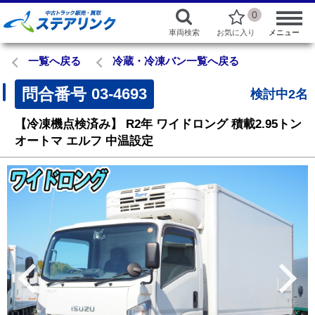
0
車両検索
お気に入り
メニュー
一覧へ戻る
冷蔵・冷凍バン一覧へ戻る
問合番号
03-4693
検討中2名
【冷凍機点検済み】
R2年
ワイドロング
積載2.95トン
オートマ
エルフ
中温設定