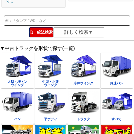
す。
絞込検索
▼中古トラックを形状で探す(一覧)
大型・増トン
中型・小型
冷凍ウイング
冷凍バン
ウイング
ウイング
バン
平ボディ
トラクタ
すべて