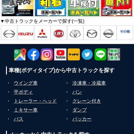
▼中古トラックをメーカーで探す(一覧)
その他
車種(ボディタイプ)から
中古トラックを探す
・
ウイング車
・
冷凍車・冷蔵車
・
平ボディ
・
バン
・
トレーラー・ヘッド
・
クレーン付き
・
ミキサー車
・
ダンプ
・
バス
・
パッカー