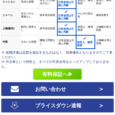
目立った問題
使用上、修理
使用上、修理
ミッション
良好な状態
日常使用は可
点がない
推奨
必須
能と判断
目立つサビ・
サビ大や歪み
シャーシ
経年劣化程度
補強等要す
日常使用は可
腐食なし
有
能と判断
動作に異常な
使用上、修理
上物載せ替え
上物(動作)
経年劣化程度
日常使用は可
し
推奨
前提
能と判断
機能上問題な
上物載せ替え
日常使用は可
外装
きれいな状態
使用上、修理
し
前提
能と判断
推奨
※ 状態評価は品質を保証するものはなく、現車優先となりますのでご了承
ください。
※ 中古車という特性上、すべての不具合等をピックアップしておりませ
ん。
有料保証へ▶
＞
お問い合わせ
＞
プライスダウン速報