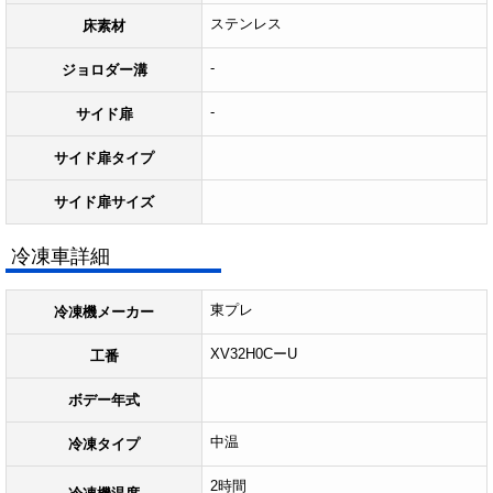
ステンレス
床素材
-
ジョロダー溝
-
サイド扉
サイド扉タイプ
サイド扉サイズ
冷凍車詳細
東プレ
冷凍機メーカー
XV32H0CーU
工番
ボデー年式
中温
冷凍タイプ
2時間