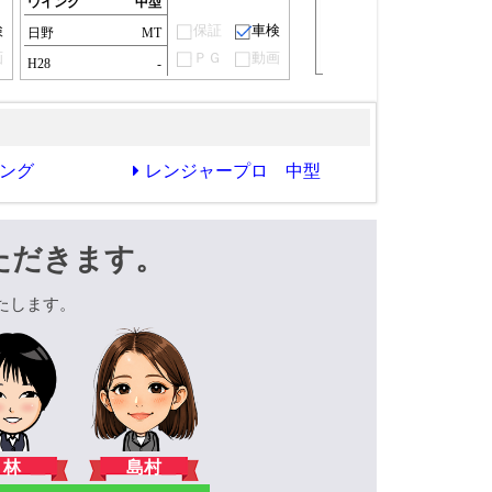
ウイング
中型
検
保証
車検
日野
MT
画
ＰＧ
動画
H28
-
ング
レンジャープロ 中型
ただきます。
たします。
林
島村