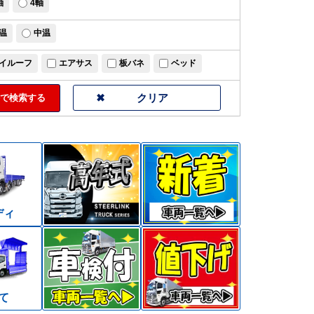
軸
4軸
温
中温
イルーフ
エアサス
板バネ
ベッド
で検索する
ディ
て