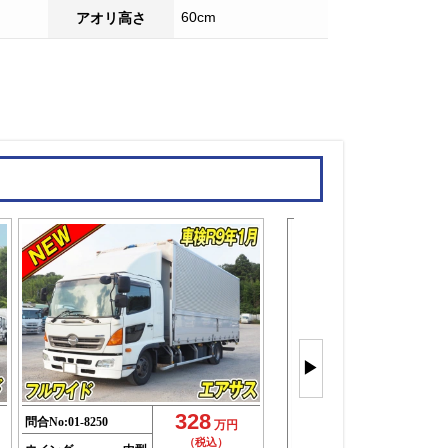
60cm
アオリ高さ
中型ウイン
を
▶
もっと見
(34件)
328
問合No:
01-8250
万円
（税込）