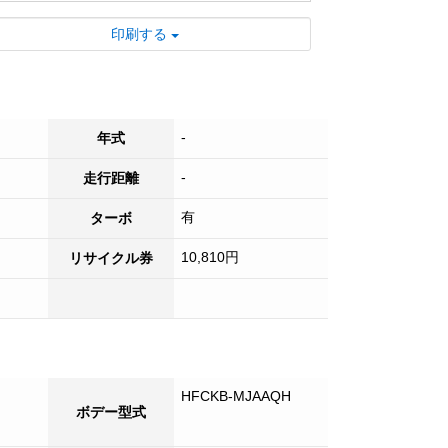
す。
印刷する
■ 日野の排ガス規制NOX適合車両で、最新
の環境基準に準拠し、企業イメージの向上
につながります。
■ エアコンとエアバックが標準装備されて
おり、運転中の快適性と安全性が確保され
-
年式
ている
-
走行距離
■ 来店不要の便利なライブ商談や出張商談
好評受付中！
有
ターボ
■ 各種オプションも承っております。お気
軽にご相談ください。
10,810円
リサイクル券
HFCKB-MJAAQH
ボデー型式