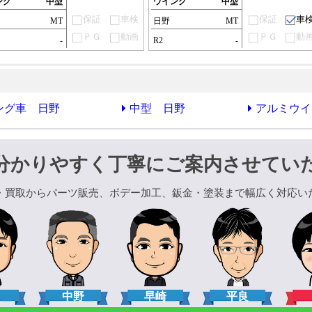
ング
中型
ウイング
中型
保証
車検
保証
車
MT
日野
MT
ＰＧ
動画
ＰＧ
動
-
R2
-
ング車 日野
中型 日野
アルミウイ
分かりやすく丁寧にご案内させてい
・買取からパーツ販売、ボデー加工、鈑金・塗装まで幅広く対応い
口
中野
早崎
平良