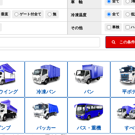
ド
全て
3
車 軸
垂直
ゲート付全て
無
全て
低
冷凍温度
車検
ハ
その他
この条件
ウイング
冷凍バン
バン
平ボ
ダンプ
パッカー
バス・重機
すべ