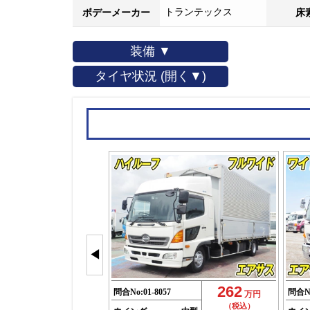
トランテックス
ボデーメーカー
床
装備 ▼
タイヤ状況 (開く▼)
◀
262
問合No:
01-8057
問合N
万円
（税込）