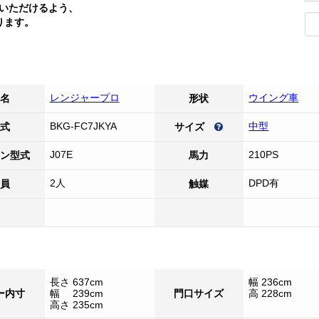
いただけるよう、
ります。
レンジャープロ
ウイング車
名
形状
BKG-FC7JKYA
中型
式
サイズ
J07E
210PS
ン型式
馬力
2人
DPD有
員
触媒
長さ 637cm
幅 236cm
ー内寸
幅 239cm
門口サイズ
高 228cm
高さ 235cm