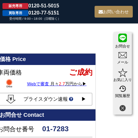
0120-51-5015
販売専用
て
お問い合わせ
0120-77-5151
買取専用
受付時間 / 9:00～18:00（日曜除く）
お問合せ
価格
Price
メール
ご成約
車両価格
お気に入り
Webで審査
月々
2.7
万円から▶
閲覧履歴
プライスダウン速報
▶
お問合せ
Contact
01-7283
お問合せ番号