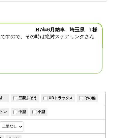
R7年6月納車 埼玉県 T様
定ですので、その時は絶対ステアリンクさん
すゞ
三菱ふそう
UDトラックス
その他
トン
中型
小型