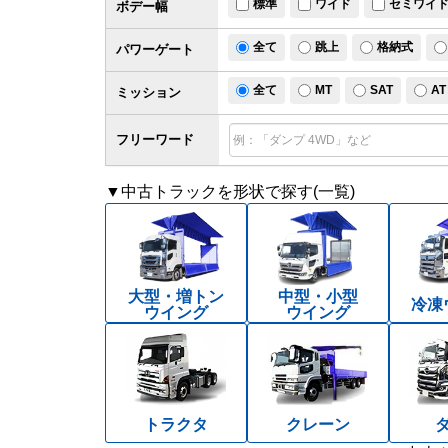
標準
ワイド
セミワイ
ボデー幅
全て
跳上
格納式
パワー
ゲート
全て
MT
SAT
AT
ミッション
フリーワード
▼中古トラックを形状で探す(一覧)
大型・増トン
中型・小型
冷凍
ウイング
ウイング
トラクタ
クレーン