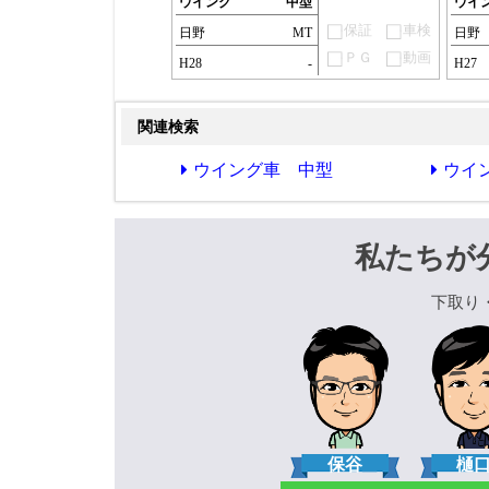
ウイング
中型
ウイ
保証
車検
日野
MT
日野
ＰＧ
動画
H28
-
H27
関連検索
ウイング車 中型
ウイ
私たちが
下取り
保谷
樋