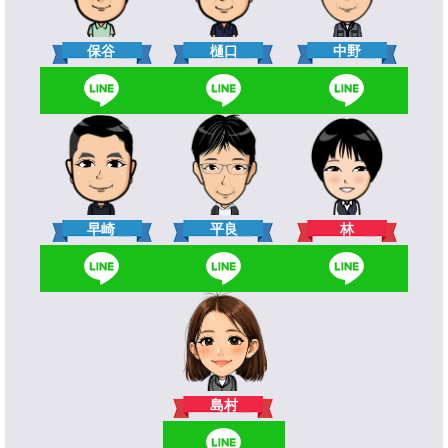
樋口
保谷
中野
林
早崎
平良
島村