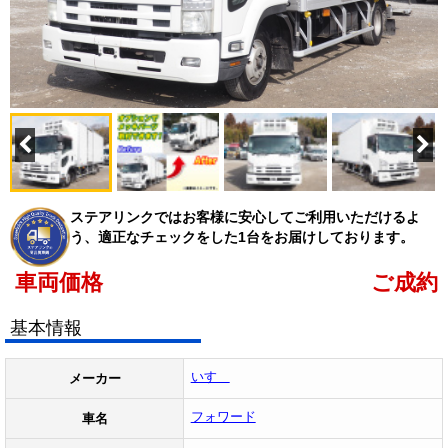
ステアリンクではお客様に安心してご利用いただけるよ
う、適正なチェックをした1台をお届けしております。
車両価格
ご成約
基本情報
いすゞ
メーカー
フォワード
車名