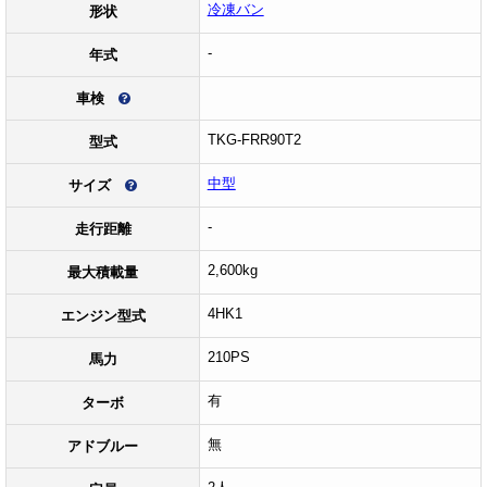
冷凍バン
形状
-
年式
車検
TKG-FRR90T2
型式
中型
サイズ
-
走行距離
2,600kg
最大積載量
4HK1
エンジン型式
210PS
馬力
有
ターボ
無
アドブルー