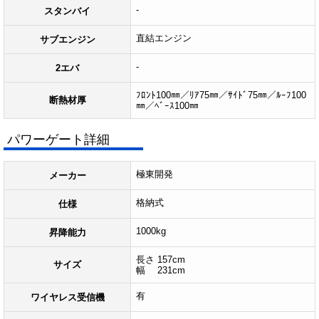
-
スタンバイ
直結エンジン
サブエンジン
-
2エバ
ﾌﾛﾝﾄ100㎜／ﾘｱ75㎜／ｻｲﾄﾞ75㎜／ﾙｰﾌ100
断熱材厚
㎜／ﾍﾞｰｽ100㎜
パワーゲート詳細
極東開発
メーカー
格納式
仕様
1000kg
昇降能力
長さ 157cm
サイズ
幅 231cm
有
ワイヤレス受信機