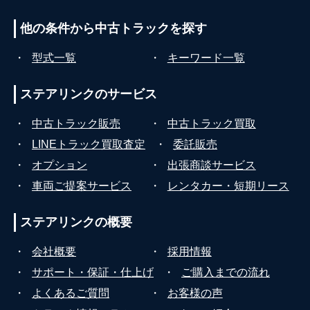
他の条件から
中古トラックを探す
・
型式一覧
・
キーワード一覧
ステアリンクの
サービス
・
中古トラック販売
・
中古トラック買取
・
LINEトラック買取査定
・
委託販売
・
オプション
・
出張商談サービス
・
車両ご提案サービス
・
レンタカー・短期リース
ステアリンクの
概要
・
会社概要
・
採用情報
・
サポート・保証・仕上げ
・
ご購入までの流れ
・
よくあるご質問
・
お客様の声