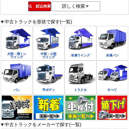
絞込検索
▼中古トラックを形状で探す(一覧)
大型・増トン
中型・小型
冷凍ウイング
冷凍バン
ウイング
ウイング
バン
平ボディ
トラクタ
すべて
▼中古トラックをメーカーで探す(一覧)