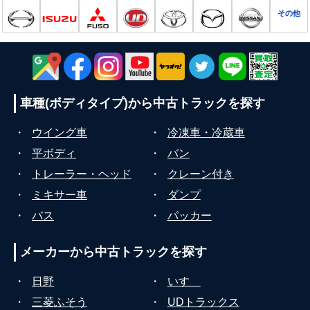
その他
車種(ボディタイプ)から
中古トラックを探す
・
ウイング車
・
冷凍車・冷蔵車
・
平ボディ
・
バン
・
トレーラー・ヘッド
・
クレーン付き
・
ミキサー車
・
ダンプ
・
バス
・
パッカー
メーカーから
中古トラックを探す
・
日野
・
いすゞ
・
三菱ふそう
・
UDトラックス