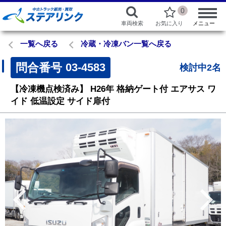
0
車両検索
お気に入り
メニュー
一覧へ戻る
冷蔵・冷凍バン一覧へ戻る
問合番号
03-4583
検討中2名
【冷凍機点検済み】
H26年
格納ゲート付
エアサス
ワ
イド
低温設定
サイド扉付