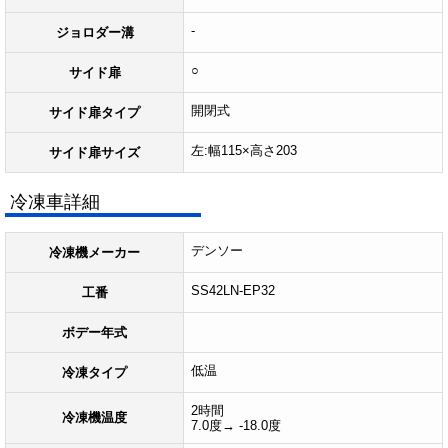
-
ジョロダー溝
○
サイド扉
開閉式
サイド扉タイプ
左:幅115×高さ203
サイド扉サイズ
冷凍車詳細
デンソー
冷凍機メーカー
SS42LN-EP32
工番
ボデー年式
低温
冷凍タイプ
2時間
冷凍機温度
7.0度→ -18.0度