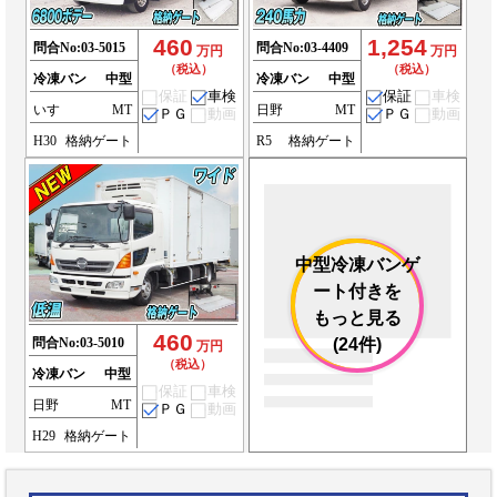
460
1,254
問合No:
03-5015
問合No:
03-4409
万円
万円
（税込）
（税込）
冷凍バン
中型
冷凍バン
中型
保証
車検
保証
車検
いすゞ
MT
日野
MT
ＰＧ
動画
ＰＧ
動画
H30
格納ゲート
R5
格納ゲート
中型冷凍バンゲ
ート付きを
もっと見る
460
問合No:
03-5010
(24件)
万円
（税込）
冷凍バン
中型
保証
車検
日野
MT
ＰＧ
動画
H29
格納ゲート