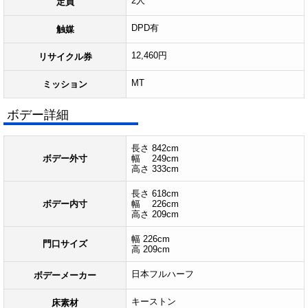
2人
定員
DPD有
触媒
12,460円
リサイクル券
MT
ミッション
ボデー詳細
長さ 842cm
ボデー外寸
幅 249cm
高さ 333cm
長さ 618cm
ボデー内寸
幅 226cm
高さ 209cm
幅 226cm
門口サイズ
高 209cm
日本フルハーフ
ボデーメーカー
キーストン
床素材