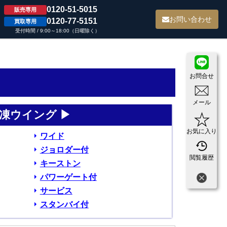
0120-51-5015
販売専用
て
お問い合わせ
0120-77-5151
買取専用
受付時間 / 9:00～18:00（日曜除く）
お問合せ
メール
凍ウイング ▶
お気に入り
ワイド
ジョロダー付
閲覧履歴
キーストン
パワーゲート付
サービス
スタンバイ付