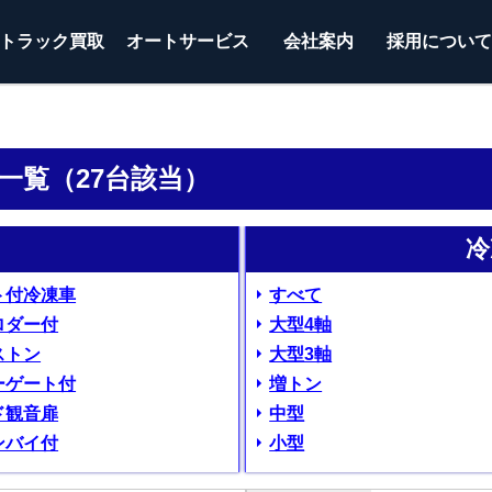
トラック
買取
オートサービス
会社案内
採用につい
ン一覧（27台該当）
冷
ト付冷凍車
すべて
ロダー付
大型4軸
ストン
大型3軸
ーゲート付
増トン
ド観音扉
中型
ンバイ付
小型