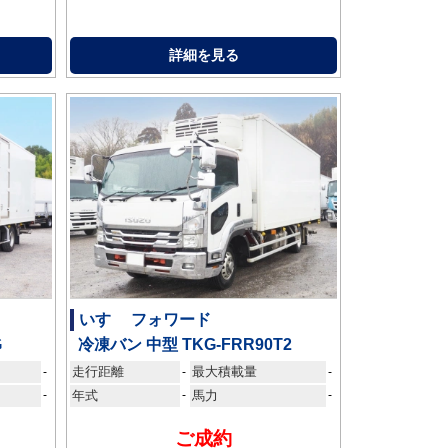
詳細を見る
いすゞ フォワード
G
冷凍バン 中型 TKG-FRR90T2
走行距離
最大積載量
-
-
-
-
年式
-
馬力
-
ご成約