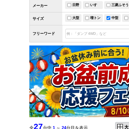
日野
いすゞ
三菱ふそう
メーカー
大型
増トン
中型
サイズ
フリーワード
27
全
台中
1
～
24
台目を表示