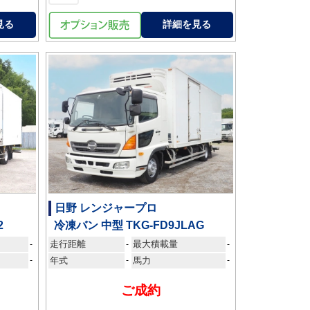
見る
詳細を見る
日野 レンジャープロ
2
冷凍バン 中型 TKG-FD9JLAG
走行距離
最大積載量
-
-
-
-
年式
-
馬力
-
ご成約