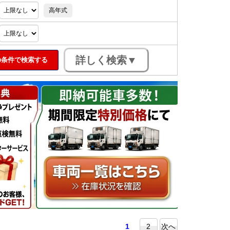
高年式
条件で検索する
1
2
次へ