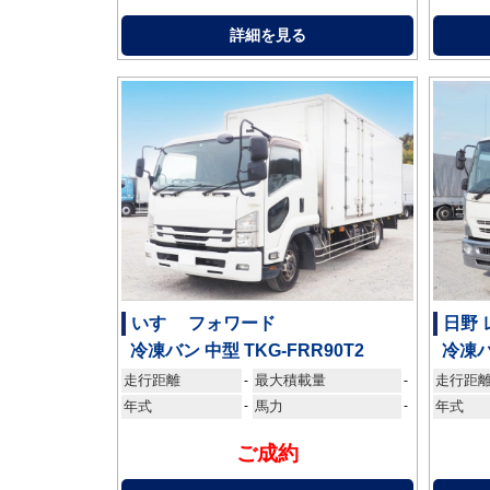
詳細を見る
いすゞ フォワード
日野
冷凍バン 中型 TKG-FRR90T2
冷凍バ
走行距離
最大積載量
走行距
-
-
年式
-
馬力
-
年式
ご成約