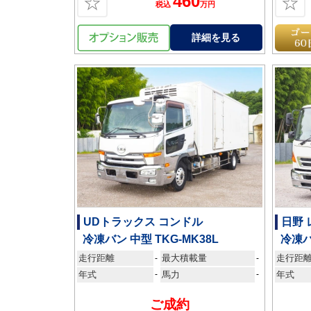
460
☆
☆
税込
万円
詳細を見る
UDトラックス コンドル
日野
冷凍バン 中型 TKG-MK38L
冷凍バ
走行距離
最大積載量
走行距
-
-
年式
-
馬力
-
年式
ご成約