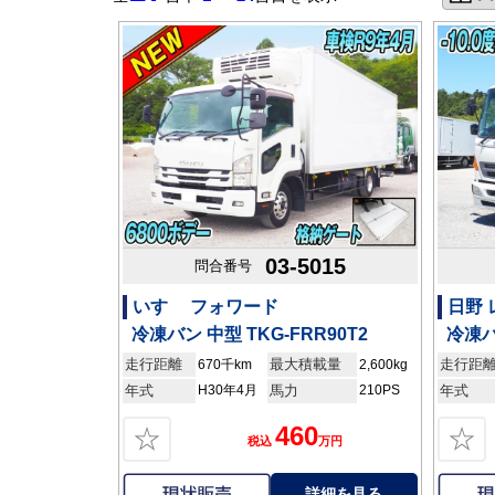
03-5015
問合番号
いすゞ フォワード
日野
冷凍バン 中型 TKG-FRR90T2
冷凍バ
走行距離
最大積載量
走行距
670千km
2,600kg
年式
H30年4月
馬力
210PS
年式
460
☆
☆
税込
万円
詳細を見る