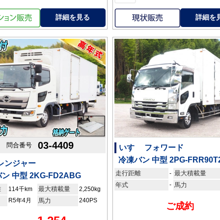
詳細を見る
詳細を
03-4409
問合番号
いすゞ フォワード
冷凍バン 中型 2PG-FRR90T
 レンジャー
走行距離
最大積載量
-
ン 中型 2KG-FD2ABG
年式
-
馬力
離
最大積載量
114千km
2,250kg
R5年4月
馬力
240PS
ご成約