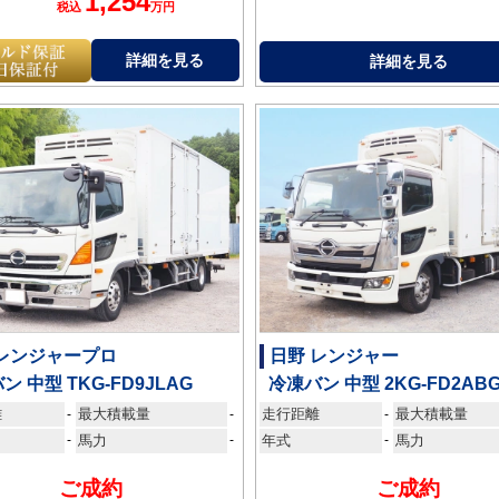
1,254
税込
万円
詳細を見る
詳細を見る
 レンジャープロ
日野 レンジャー
ン 中型 TKG-FD9JLAG
冷凍バン 中型 2KG-FD2AB
離
最大積載量
走行距離
最大積載量
-
-
-
-
馬力
-
年式
-
馬力
ご成約
ご成約