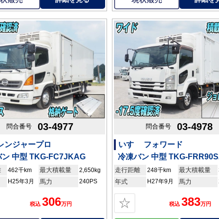
03-4977
03-4978
問合番号
問合番号
 レンジャープロ
いすゞ フォワード
ン 中型 TKG-FC7JKAG
冷凍バン 中型 TKG-FRR90S
離
最大積載量
走行距離
最大積載量
462千km
2,650kg
248千km
H25年3月
馬力
240PS
年式
H27年9月
馬力
306
383
☆
税込
万円
税込
万円