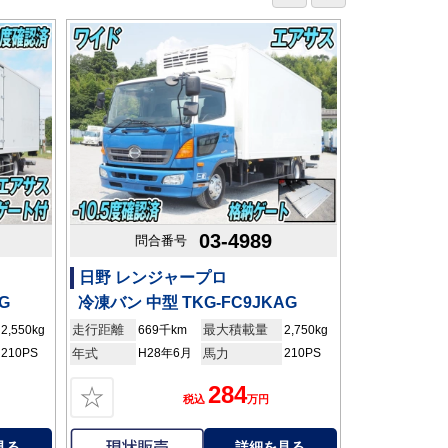
03-4989
問合番号
日野 レンジャープロ
G
冷凍バン 中型 TKG-FC9JKAG
走行距離
最大積載量
2,550kg
669千km
2,750kg
210PS
年式
H28年6月
馬力
210PS
284
☆
税込
万円
見る
詳細を見る