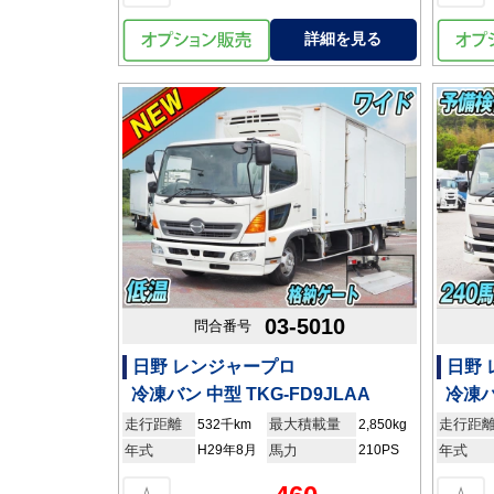
詳細を見る
03-5010
問合番号
日野 レンジャープロ
日野
冷凍バン 中型 TKG-FD9JLAA
冷凍バ
走行距離
最大積載量
走行距
532千km
2,850kg
年式
H29年8月
馬力
210PS
年式