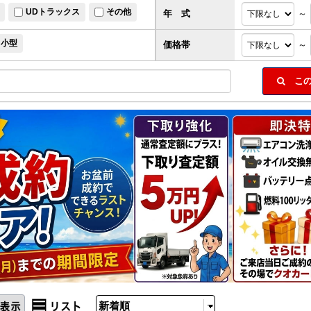
UDトラックス
その他
年 式
～
小型
価格帯
～
この