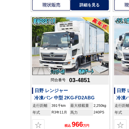
詳細を見る
03-4851
問合番号
日野 レンジャー
日野
冷凍バン 中型 2KG-FD2ABG
冷凍バ
走行距離
最大積載量
走行距
391千km
2,250kg
年式
R3年11月
馬力
240PS
年式
966
☆
☆
税込
万円