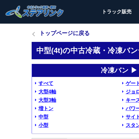
トラック
販売
トップページに戻る
中型(4t)の中古冷蔵・冷凍バ
冷凍バン ▶
すべて
ゲー
大型4軸
ジョ
大型3軸
キー
増トン
パワ
中型
サイ
小型
スタ