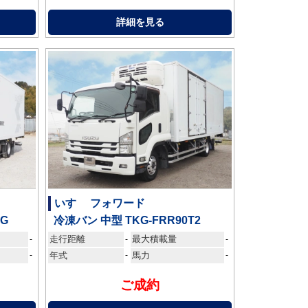
詳細を見る
いすゞ フォワード
AG
冷凍バン 中型 TKG-FRR90T2
走行距離
最大積載量
-
-
-
-
年式
-
馬力
-
ご成約