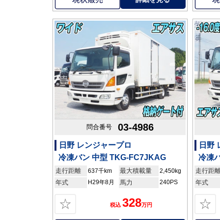
03-4986
問合番号
日野 レンジャープロ
日野
冷凍バン 中型 TKG-FC7JKAG
冷凍バ
走行距離
最大積載量
走行距
637千km
2,450kg
年式
H29年8月
馬力
240PS
年式
328
☆
☆
税込
万円