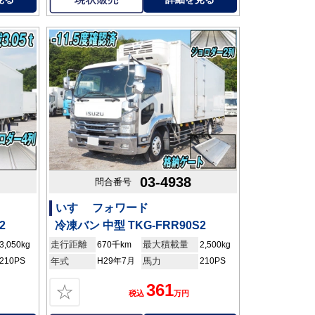
03-4938
問合番号
いすゞ フォワード
2
冷凍バン 中型 TKG-FRR90S2
走行距離
最大積載量
3,050kg
670千km
2,500kg
210PS
年式
H29年7月
馬力
210PS
361
☆
税込
万円