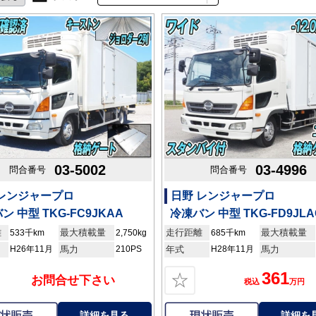
03-5002
03-4996
問合番号
問合番号
 レンジャープロ
日野 レンジャープロ
ン 中型 TKG-FC9JKAA
冷凍バン 中型 TKG-FD9JLA
離
最大積載量
走行距離
最大積載量
533千km
2,750kg
685千km
H26年11月
馬力
210PS
年式
H28年11月
馬力
361
☆
お問合せ下さい
税込
万円
詳細を見る
詳細を