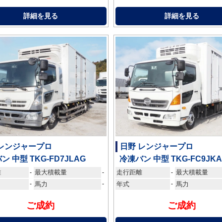
詳細を見る
詳細を見る
 レンジャープロ
日野 レンジャープロ
ン 中型 TKG-FD7JLAG
冷凍バン 中型 TKG-FC9JK
離
最大積載量
走行距離
最大積載量
-
-
-
-
馬力
-
年式
-
馬力
ご成約
ご成約