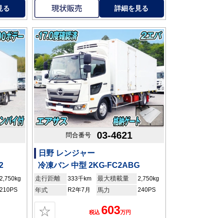
見る
詳細を見る
03-4621
問合番号
日野 レンジャー
2
冷凍バン 中型 2KG-FC2ABG
走行距離
最大積載量
2,750kg
333千km
2,750kg
210PS
年式
R2年7月
馬力
240PS
603
☆
税込
万円