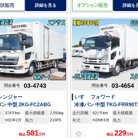
詳細を見る
詳細を
03-4743
03-4654
問合番号
問合番号
 レンジャー
いすゞ フォワード
ン 中型 2KG-FC2ABG
冷凍バン 中型 TKG-FRR90T
離
最大積載量
走行距離
最大積載量
374千km
2,550kg
621千km
H31年2月
馬力
210PS
年式
H26年3月
馬力
581
229
☆
税込
万円
税込
万円