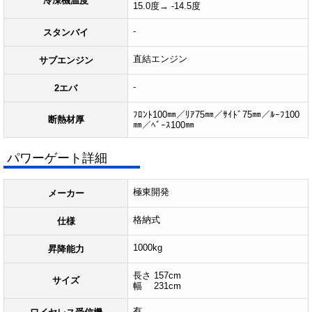
冷凍機温度
15.0度→ -14.5度
-
スタンバイ
直結エンジン
サブエンジン
-
2エバ
ﾌﾛﾝﾄ100㎜／ﾘｱ75㎜／ｻｲﾄﾞ75㎜／ﾙｰﾌ100
断熱材厚
㎜／ﾍﾞｰｽ100㎜
パワーゲート詳細
極東開発
メーカー
格納式
仕様
1000kg
昇降能力
長さ 157cm
サイズ
幅 231cm
有