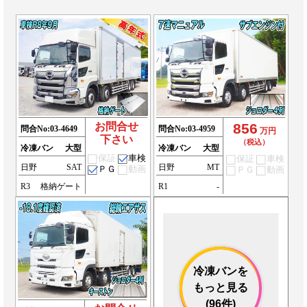
お問合せ
856
問合No:
03-4649
問合No:
03-4959
万円
下さい
（税込）
冷凍バン
大型
冷凍バン
大型
保証
車検
保証
車検
日野
SAT
日野
MT
ＰＧ
動画
ＰＧ
動画
R3
格納ゲート
R1
-
冷凍バンを
もっと見る
(96件)