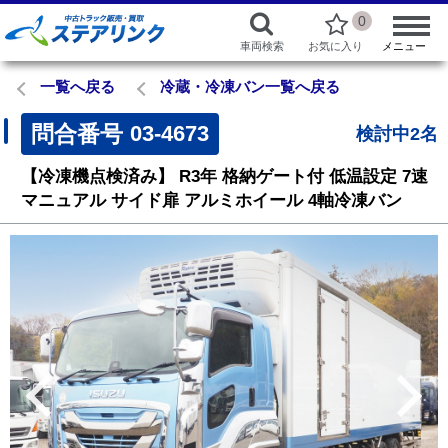
0
車両検索
お気に入り
メニュー
一覧へ戻る
冷蔵・冷凍バン一覧へ戻る
問合番号
03-4673
検討中2名
【冷凍機点検済み】
R3年
格納ゲート付
低温設定
7速
マニュアル
サイド扉
アルミホイール
4軸冷凍バン