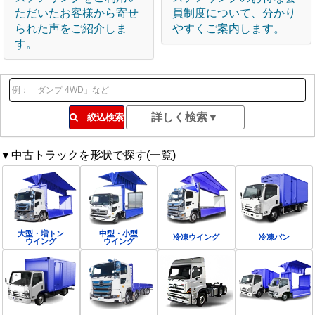
ただいたお客様から寄せ
員制度について、分かり
られた声をご紹介しま
やすくご案内します。
す。
絞込検索
▼中古トラックを形状で探す(一覧)
大型・増トン
中型・小型
冷凍ウイング
冷凍バン
ウイング
ウイング