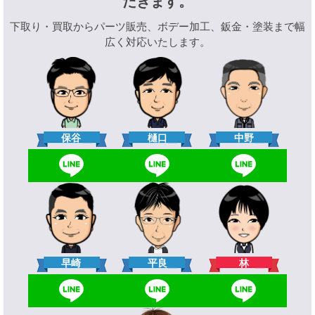
だきます。
下取り・買取からパーツ販売、ボデー加工、鈑金・塗装まで幅
広く対応いたします。
樋口
保谷
中野
林
早崎
平良