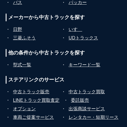
・
バス
・
パッカー
メーカーから
中古トラックを探す
・
日野
・
いすゞ
・
三菱ふそう
・
UDトラックス
他の条件から
中古トラックを探す
・
型式一覧
・
キーワード一覧
ステアリンクの
サービス
・
中古トラック販売
・
中古トラック買取
・
LINEトラック買取査定
・
委託販売
・
オプション
・
出張商談サービス
・
車両ご提案サービス
・
レンタカー・短期リース