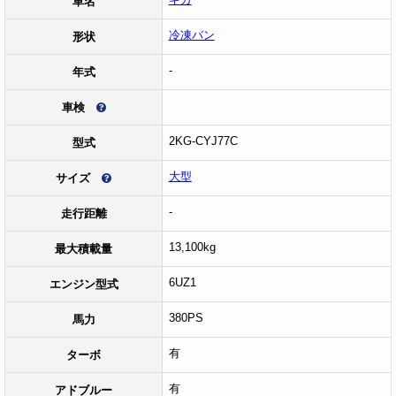
車名
冷凍バン
形状
-
年式
車検
2KG-CYJ77C
型式
大型
サイズ
-
走行距離
13,100kg
最大積載量
6UZ1
エンジン型式
380PS
馬力
有
ターボ
有
アドブルー