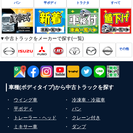
バン
平ボディ
トラクタ
すべて
▼中古トラックをメーカーで探す(一覧)
その他
車種(ボディタイプ)から
中古トラックを探す
・
ウイング車
・
冷凍車・冷蔵車
・
平ボディ
・
バン
・
トレーラー・ヘッド
・
クレーン付き
・
ミキサー車
・
ダンプ