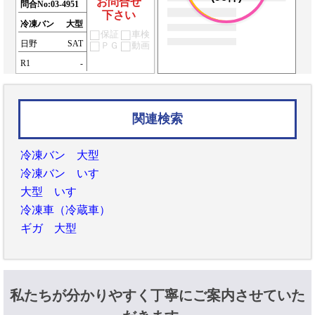
お問合せ
問合No:
03-4951
下さい
冷凍バン
大型
保証
車検
日野
SAT
ＰＧ
動画
R1
-
関連検索
冷凍バン 大型
冷凍バン いすゞ
大型 いすゞ
冷凍車（冷蔵車）
ギガ 大型
私たちが分かりやすく丁寧にご案内させていた