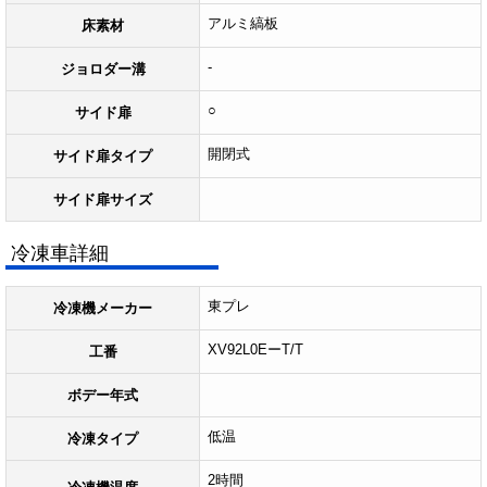
アルミ縞板
床素材
-
ジョロダー溝
○
サイド扉
開閉式
サイド扉タイプ
サイド扉サイズ
冷凍車詳細
東プレ
冷凍機メーカー
XV92L0EーT/T
工番
ボデー年式
低温
冷凍タイプ
2時間