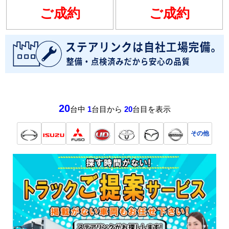
ご成約
ご成約
20
台中
1
台目から
20
台目を表示
その他