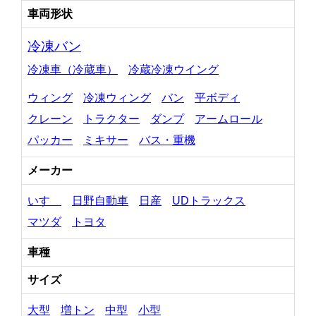
車両形状
冷凍バン
冷凍車（冷蔵車）
冷蔵冷凍ウイング
ウィング
冷凍ウィング
バン
平ボディ
クレーン
トラクター
ダンプ
アームロール
パッカー
ミキサー
バス・重機
メーカー
いすゞ
日野自動車
日産
UDトラックス
マツダ
トヨタ
車種
サイズ
大型
増トン
中型
小型