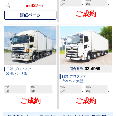
☆
427
走行
-
積載
-
税込
万円
ご成約
詳細ページ
03-4959
問合番号
日野 プロフィア
冷凍バン 大型
日野 プロフィア
冷凍バン 大型
年式
-
型式
-
年式
-
型式
-
走行
-
積載
-
走行
-
積載
-
ご成約
ご成約