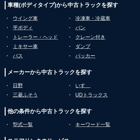
車種(ボディタイプ)から
中古トラックを探す
・
ウイング車
・
冷凍車・冷蔵車
・
平ボディ
・
バン
・
トレーラー・ヘッド
・
クレーン付き
・
ミキサー車
・
ダンプ
・
バス
・
パッカー
メーカーから
中古トラックを探す
・
日野
・
いすゞ
・
三菱ふそう
・
UDトラックス
他の条件から
中古トラックを探す
・
型式一覧
・
キーワード一覧