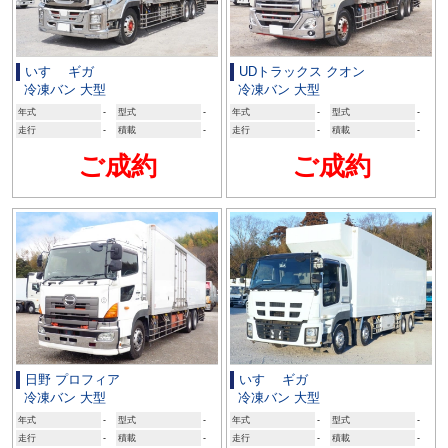
いすゞ ギガ
UDトラックス クオン
冷凍バン 大型
冷凍バン 大型
年式
-
型式
-
年式
-
型式
-
走行
-
積載
-
走行
-
積載
-
ご成約
ご成約
日野 プロフィア
いすゞ ギガ
冷凍バン 大型
冷凍バン 大型
年式
-
型式
-
年式
-
型式
-
走行
-
積載
-
走行
-
積載
-