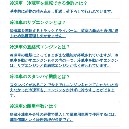
冷凍車・冷蔵車を運転できる免許とは？
基本的に荷物の積み込み→配送→荷下ろしで行われています。
冷凍車のサブエンジンとは？
冷凍車を運転するトラックドライバーは、荷室の商品を適切に運
ぶため温度管理も欠かせません。
冷凍車の直結式エンジンとは？
冷凍車の種類によってさまざまな機能が搭載されていますが、冷
凍車を動かすエンジンもその内の一つ。冷凍車を動かすエンジン
は、サブエンジンと直結式エンジンが広く使われています。
冷凍車のスタンバイ機能とは？
スタンバイがあることで今まではエンジンをかけておかないと冷
えなかった冷凍車も、エンジンをかけずに冷やすことができま
す。
冷凍車の耐用年数とは？
冷蔵冷凍車を会社の経費で購入して業務用車両で使用するには、
減価償却という経理処理が必要です。