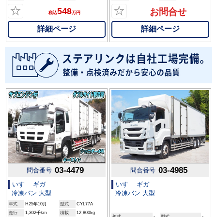
☆
☆
548
お問合せ
税込
万円
詳細ページ
詳細ページ
03-4479
03-4985
問合番号
問合番号
いすゞ ギガ
いすゞ ギガ
冷凍バン 大型
冷凍バン 大型
年式
H25年10月
型式
CYL77A
走行
1,302千km
積載
12,800kg
年式
-
型式
-