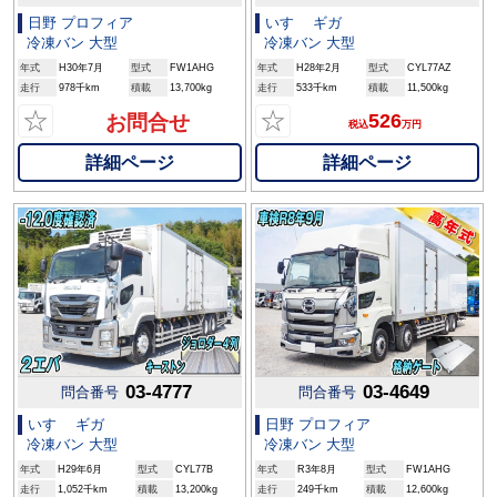
日野 プロフィア
いすゞ ギガ
冷凍バン 大型
冷凍バン 大型
年式
H30年7月
型式
FW1AHG
年式
H28年2月
型式
CYL77AZ
走行
978千km
積載
13,700kg
走行
533千km
積載
11,500kg
☆
☆
526
お問合せ
税込
万円
詳細ページ
詳細ページ
03-4777
03-4649
問合番号
問合番号
いすゞ ギガ
日野 プロフィア
冷凍バン 大型
冷凍バン 大型
年式
H29年6月
型式
CYL77B
年式
R3年8月
型式
FW1AHG
走行
1,052千km
積載
13,200kg
走行
249千km
積載
12,600kg