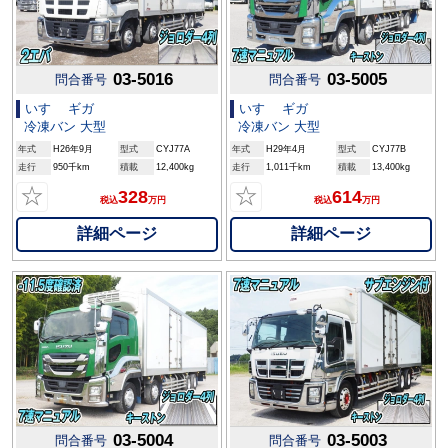
03-5016
03-5005
問合番号
問合番号
いすゞ ギガ
いすゞ ギガ
冷凍バン 大型
冷凍バン 大型
年式
H26年9月
型式
CYJ77A
年式
H29年4月
型式
CYJ77B
走行
950千km
積載
12,400kg
走行
1,011千km
積載
13,400kg
☆
☆
328
614
税込
万円
税込
万円
詳細ページ
詳細ページ
03-5004
03-5003
問合番号
問合番号