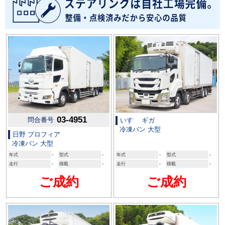
03-4951
問合番号
いすゞ ギガ
冷凍バン 大型
日野 プロフィア
冷凍バン 大型
年式
-
型式
-
年式
-
型式
-
走行
-
積載
-
走行
-
積載
-
ご成約
ご成約