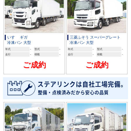
いすゞ ギガ
三菱ふそう スーパーグレート
冷凍バン 大型
冷凍バン 大型
年式
-
型式
-
年式
-
型式
-
走行
-
積載
-
走行
-
積載
-
ご成約
ご成約