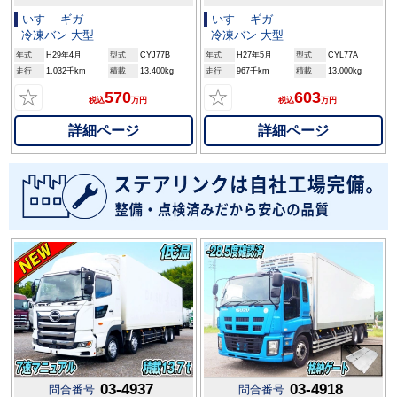
いすゞ ギガ
いすゞ ギガ
冷凍バン 大型
冷凍バン 大型
年式
H29年4月
型式
CYJ77B
年式
H27年5月
型式
CYL77A
走行
1,032千km
積載
13,400kg
走行
967千km
積載
13,000kg
☆
☆
570
603
税込
万円
税込
万円
詳細ページ
詳細ページ
03-4937
03-4918
問合番号
問合番号