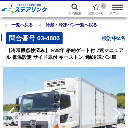
0
車両検索
お気に入り
メニュー
一覧へ戻る
冷蔵・冷凍バン一覧へ戻る
問合番号
03-4806
検討中2名
【冷凍機点検済み】
H28年
格納ゲート付
7速マニュア
ル
低温設定
サイド扉付
キーストン
4軸冷凍バン車