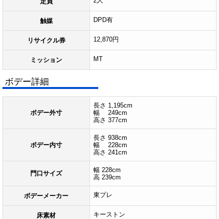
2人
定員
DPD有
触媒
12,870円
リサイクル券
MT
ミッション
ボデー詳細
長さ 1,195cm
ボデー外寸
幅 249cm
高さ 377cm
長さ 938cm
ボデー内寸
幅 228cm
高さ 241cm
幅 228cm
門口サイズ
高 239cm
東プレ
ボデーメーカー
キーストン
床素材