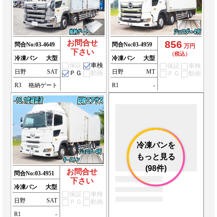
お問合せ
856
問合No:
03-4649
問合No:
03-4959
万円
下さい
（税込）
冷凍バン
大型
冷凍バン
大型
保証
車検
保証
車検
日野
SAT
日野
MT
ＰＧ
動画
ＰＧ
動画
R3
格納ゲート
R1
-
冷凍バンを
もっと見る
(98件)
お問合せ
問合No:
03-4951
下さい
冷凍バン
大型
保証
車検
日野
SAT
ＰＧ
動画
R1
-