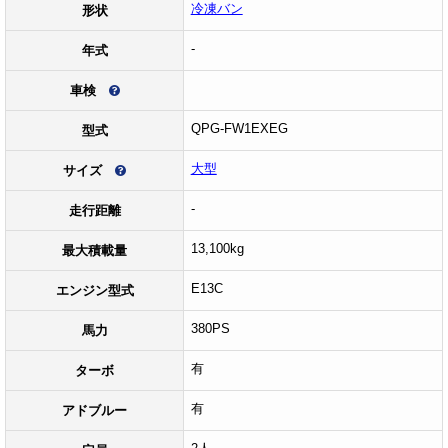
冷凍バン
形状
-
年式
車検
QPG-FW1EXEG
型式
大型
サイズ
-
走行距離
13,100kg
最大積載量
E13C
エンジン型式
380PS
馬力
有
ターボ
有
アドブルー