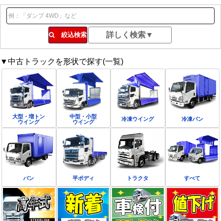
絞込検索
▼中古トラックを形状で探す(一覧)
大型・増トン
中型・小型
冷凍ウイング
冷凍バン
ウイング
ウイング
バン
平ボディ
トラクタ
すべて