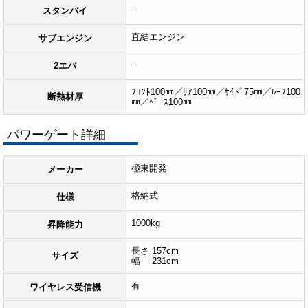
-
スタンバイ
直結エンジン
サブエンジン
-
2エバ
ﾌﾛﾝﾄ100㎜／ﾘｱ100㎜／ｻｲﾄﾞ75㎜／ﾙｰﾌ100
断熱材厚
㎜／ﾍﾞｰｽ100㎜
パワーゲート詳細
極東開発
メーカー
格納式
仕様
1000kg
昇降能力
長さ 157cm
サイズ
幅 231cm
有
ワイヤレス受信機