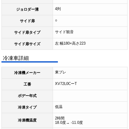
4列
ジョロダー溝
○
サイド扉
サイド観音
サイド扉タイプ
左:幅180×高さ223
サイド扉サイズ
冷凍車詳細
東プレ
冷凍機メーカー
XV72L0CーT
工番
ボデー年式
低温
冷凍タイプ
2時間
冷凍機温度
18.0度→ -11.0度