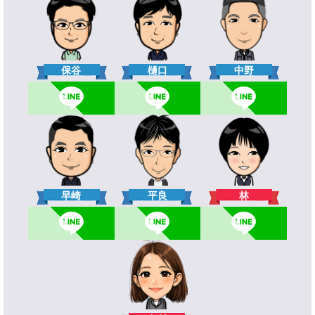
樋口
保谷
中野
林
早崎
平良