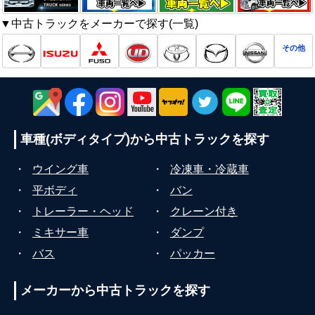
▼中古トラックをメーカーで探す(一覧)
その他
車種(ボディタイプ)から
中古トラックを探す
・
ウイング車
・
冷凍車・冷蔵車
・
平ボディ
・
バン
・
トレーラー・ヘッド
・
クレーン付き
・
ミキサー車
・
ダンプ
・
バス
・
パッカー
メーカーから
中古トラックを探す