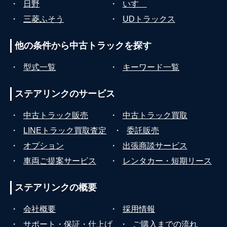
・
日野
・
いすゞ
・
三菱ふそう
・
UDトラックス
他の条件から
中古トラックを探す
・
型式一覧
・
キーワード一覧
ステアリンクの
サービス
・
中古トラック販売
・
中古トラック買取
・
LINEトラック買取査定
・
委託販売
・
オプション
・
出張商談サービス
・
車両ご提案サービス
・
レンタカー・短期リース
ステアリンクの
概要
・
会社概要
・
採用情報
・
サポート・保証・仕上げ
・
ご購入までの流れ