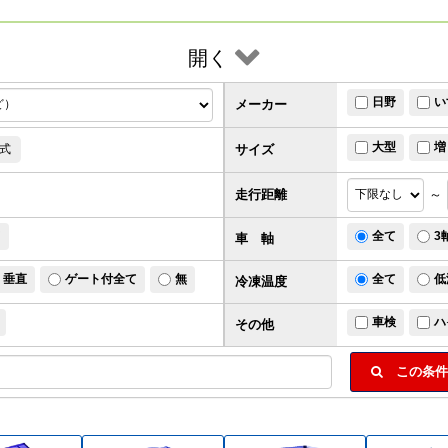
開く
日野
い
メーカー
大型
増
サイズ
式
走行距離
～
ド
全て
3
車 軸
垂直
ゲート付全て
無
全て
低
冷凍温度
車検
ハ
その他
この条件