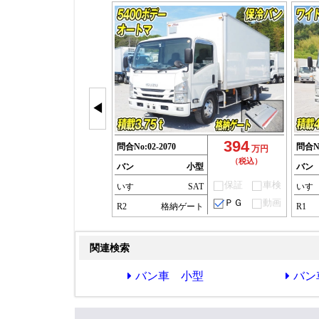
◀
394
問合No:
02-2070
問合N
万円
（税込）
バン
小型
バン
保証
車検
いすゞ
SAT
いす
ＰＧ
動画
R2
格納ゲート
R1
関連検索
バン車 小型
バン