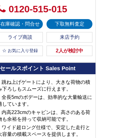
0120-515-015
在庫確認・問合せ
下取無料査定
ライブ商談
来店予約
☆ お気に入り登録
2人が検討中
セールスポイント
Sales Point
■ 跳ね上げゲートにより、大きな荷物の積
み下ろしもスムーズに行えます。
■ 全長5mのボデーは、効率的な大量輸送に
適しています。
■ 内高223cmのキャビンは、高さのある荷
物も余裕を持って収納可能です。
■ ワイド超ロング仕様で、安定した走行と
大容量の積載スペースを提供します。