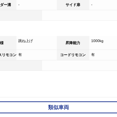
-
-
ダー溝
サイド扉
跳ね上げ
1000kg
様
昇降能力
有
有
スリモコン
コードリモコン
類似車両