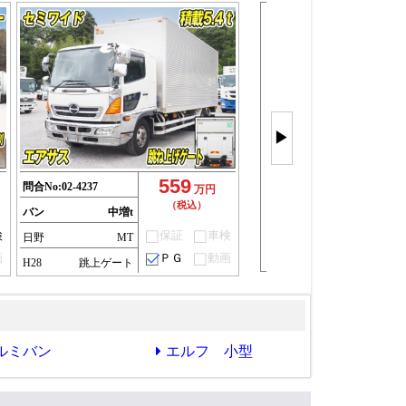
バン車を
もっと見
▶
(28件)
559
問合No:
02-4237
万円
（税込）
バン
中増t
検
保証
車検
日野
MT
画
ＰＧ
動画
H28
跳上ゲート
ルミバン
エルフ 小型