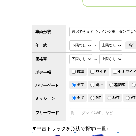
車両形状
年 式
～
高年
価格帯
～
標準
ワイド
セミワイ
ボデー幅
全て
跳上
格納式
パワー
ゲート
全て
MT
SAT
AT
ミッション
フリーワード
▼中古トラックを形状で探す(一覧)