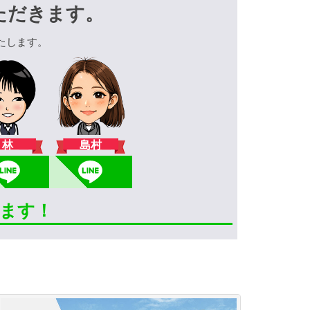
ただきます。
たします。
林
島村
きます！