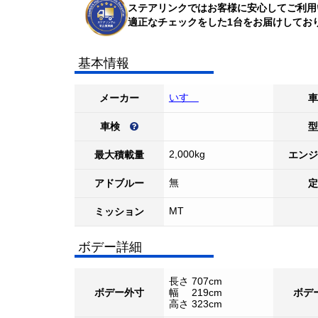
ステアリンクではお客様に安心してご利用
適正なチェックをした1台をお届けしてお
基本情報
いすゞ
メーカー
車
車検
型
2,000kg
最大積載量
エンジ
無
アドブルー
定
MT
ミッション
ボデー詳細
長さ 707cm
ボデー外寸
幅 219cm
ボデ
高さ 323cm