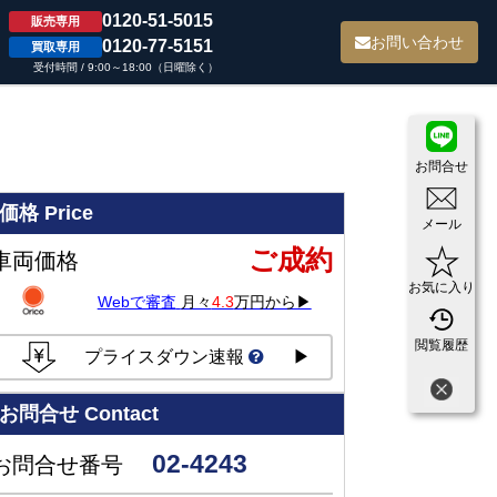
0120-51-5015
販売専用
て
お問い合わせ
0120-77-5151
買取専用
受付時間 / 9:00～18:00（日曜除く）
お問合せ
価格
Price
メール
ご成約
車両価格
お気に入り
Webで審査
月々
4.3
万円から▶
閲覧履歴
プライスダウン速報
▶
お問合せ
Contact
02-4243
お問合せ番号