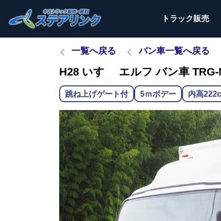
トラック
販売
一覧へ戻る
バン車一覧へ戻る
H28 いすゞ エルフ バン車 TRG-
跳ね上げゲート付
5ｍボデー
内高222