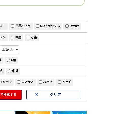
すゞ
三菱ふそう
UDトラックス
その他
トン
中型
小型
軸
4軸
温
中温
イルーフ
エアサス
板バネ
ベッド
で検索する