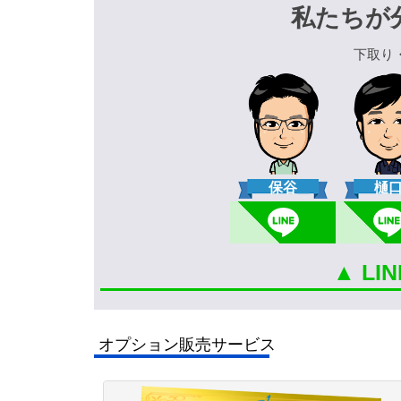
私たちが
下取り
保谷
樋
▲ L
オプション販売サービス