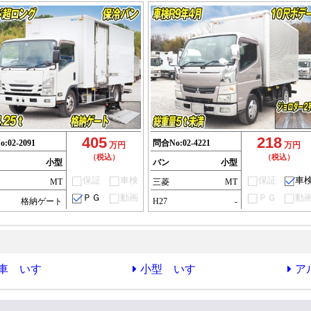
405
218
o:
02-2091
問合No:
02-4221
万円
万円
（税込）
（税込）
小型
バン
小型
保証
車検
保証
車
ゞ
MT
三菱
MT
ＰＧ
動画
ＰＧ
動
格納ゲート
H27
-
車 いすゞ
小型 いすゞ
ア