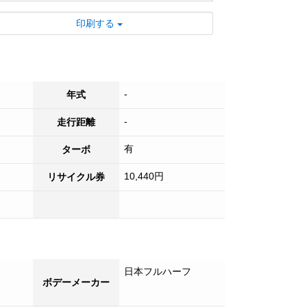
■ エルフシリーズならではの信頼性と耐久
印刷する
性を実感してください。
■ 来店不要の便利なライブ商談や出張商談
好評受付中！
■ 日本全国登録納車可能です！！
-
年式
■ 試乗も可能ですのでお気軽にご来店くだ
さい！
-
走行距離
■ 各種オプションも承っております。お気
軽にご相談ください。
有
ターボ
10,440円
リサイクル券
日本フルハーフ
ボデーメーカー