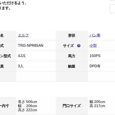
いただけるよう、
ります。
エルフ
バン車
名
形状
TRG-NPR85AN
小型
式
サイズ
4JJ1
150PS
ン型式
馬力
3人
DPD有
員
触媒
長さ 506cm
幅 205cm
ー内寸
幅 206cm
門口サイズ
高 217cm
高さ 222cm